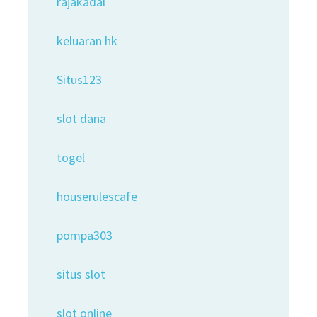
rajakadal
keluaran hk
Situs123
slot dana
togel
houserulescafe
pompa303
situs slot
slot online