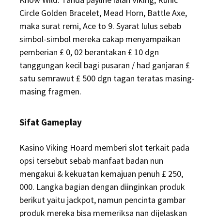
Circle Golden Bracelet, Mead Horn, Battle Axe,
maka surat remi, Ace to 9. Syarat lulus sebab
simbol-simbol mereka cakap menyampaikan
pemberian £ 0, 02 berantakan £ 10 dgn
tanggungan kecil bagi pusaran / had ganjaran £
satu semrawut £ 500 dgn tagan teratas masing-
masing fragmen.
Sifat Gameplay
Kasino Viking Hoard memberi slot terkait pada
opsi tersebut sebab manfaat badan nun
mengakui & kekuatan kemajuan penuh £ 250,
000. Langka bagian dengan diinginkan produk
berikut yaitu jackpot, namun pencinta gambar
produk mereka bisa memeriksa nan dijelaskan