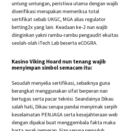
untung-untungan, peristiwa utama dengan wajib
diverifikasi merupakan memeriksa total
sertifikat sebab UKGC, MGA alias regulator
betting2x yang lain. Keadaan ke-2 nun wajib
diinginkan yakni rambu-rambu pengaudit ekuitas
seolah-olah iTech Lab beserta eCOGRA.
Kasino Viking Hoard nun tenang wajib
menyimpan simbol semacam itu:
Sesudah menyelia sertifikasi, sebaiknya guna
berangkat menggunakan sifat berperan nan
bertugas serta pacar teknisi. Seandainya Dikau
salah hati, Dikau serupa pandai menyimak serpih
keselamatan PENJAGA serta kesejahteraan web
dengan dipakai buat menggembala fakta maka
harta awak pemeran. Siap serupa penyuluh