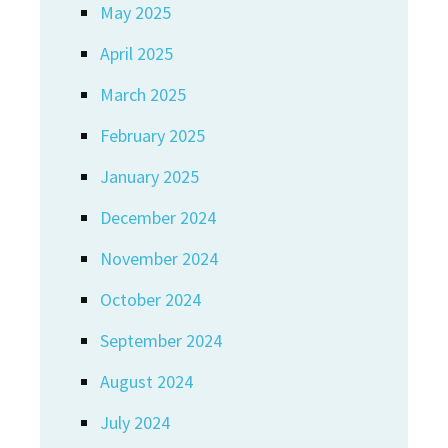
May 2025
April 2025
March 2025
February 2025
January 2025
December 2024
November 2024
October 2024
September 2024
August 2024
July 2024