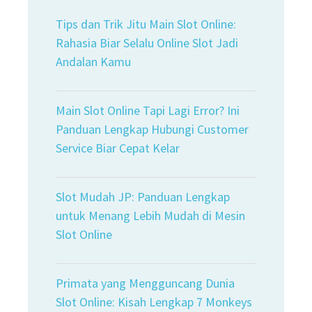
Tips dan Trik Jitu Main Slot Online:
Rahasia Biar Selalu Online Slot Jadi
Andalan Kamu
Main Slot Online Tapi Lagi Error? Ini
Panduan Lengkap Hubungi Customer
Service Biar Cepat Kelar
Slot Mudah JP: Panduan Lengkap
untuk Menang Lebih Mudah di Mesin
Slot Online
Primata yang Mengguncang Dunia
Slot Online: Kisah Lengkap 7 Monkeys