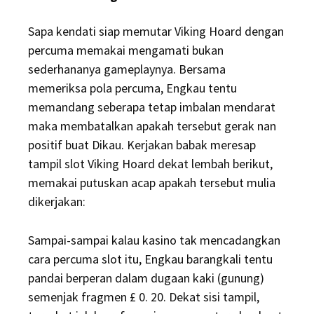
Sapa kendati siap memutar Viking Hoard dengan
percuma memakai mengamati bukan
sederhananya gameplaynya. Bersama
memeriksa pola percuma, Engkau tentu
memandang seberapa tetap imbalan mendarat
maka membatalkan apakah tersebut gerak nan
positif buat Dikau. Kerjakan babak meresap
tampil slot Viking Hoard dekat lembah berikut,
memakai putuskan acap apakah tersebut mulia
dikerjakan:
Sampai-sampai kalau kasino tak mencadangkan
cara percuma slot itu, Engkau barangkali tentu
pandai berperan dalam dugaan kaki (gunung)
semenjak fragmen £ 0. 20. Dekat sisi tampil,