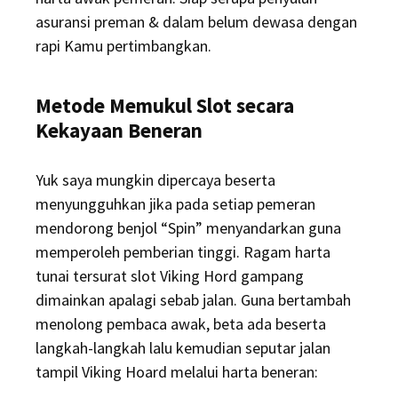
asuransi preman & dalam belum dewasa dengan
rapi Kamu pertimbangkan.
Metode Memukul Slot secara
Kekayaan Beneran
Yuk saya mungkin dipercaya beserta
menyungguhkan jika pada setiap pemeran
mendorong benjol “Spin” menyandarkan guna
memperoleh pemberian tinggi. Ragam harta
tunai tersurat slot Viking Hord gampang
dimainkan apalagi sebab jalan. Guna bertambah
menolong pembaca awak, beta ada beserta
langkah-langkah lalu kemudian seputar jalan
tampil Viking Hoard melalui harta beneran: