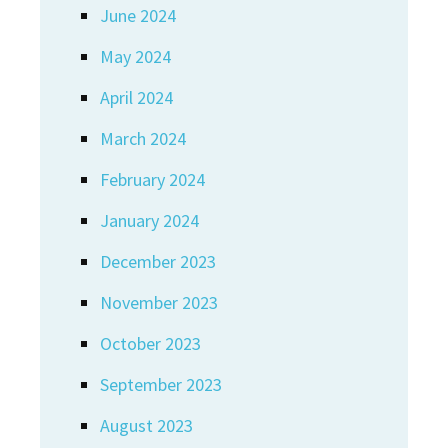
June 2024
May 2024
April 2024
March 2024
February 2024
January 2024
December 2023
November 2023
October 2023
September 2023
August 2023