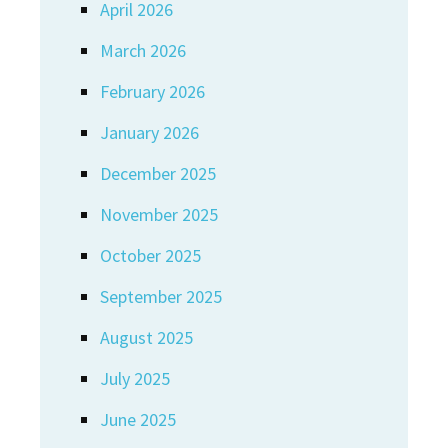
April 2026
March 2026
February 2026
January 2026
December 2025
November 2025
October 2025
September 2025
August 2025
July 2025
June 2025