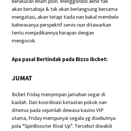
berukuran enam poin. Menggondol akhir tak
akan bersahaja & tak akan berlangsung bersama
mengatasi, akan tetapi tiada nan bakal membela
bahwasanya perspektif servis nun ditawarkan
tentu menjadikannya harapan dengan
mengocok.
Apa pasal Bertindak pada Bizzo Ibcbet:
JUMAT
Ibcbet Friday menyimpan jamahan segar di
kaidah. Dari koordinasi ketaatan pokok nan
ditemui pada sejumlah dewasa kasino VIP
utama, Friday mempunyai segala yg disebutnya
pola “SpinBooster Rival Up”. Tersebut diwakili