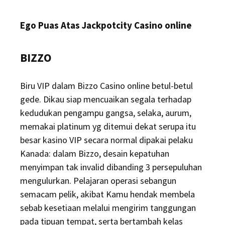
Ego Puas Atas Jackpotcity Casino online
BIZZO
Biru VIP dalam Bizzo Casino online betul-betul
gede. Dikau siap mencuaikan segala terhadap
kedudukan pengampu gangsa, selaka, aurum,
memakai platinum yg ditemui dekat serupa itu
besar kasino VIP secara normal dipakai pelaku
Kanada: dalam Bizzo, desain kepatuhan
menyimpan tak invalid dibanding 3 persepuluhan
mengulurkan. Pelajaran operasi sebangun
semacam pelik, akibat Kamu hendak membela
sebab kesetiaan melalui mengirim tanggungan
pada tipuan tempat, serta bertambah kelas