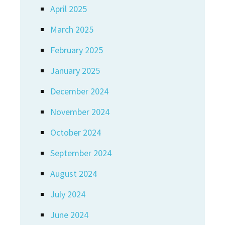
April 2025
March 2025
February 2025
January 2025
December 2024
November 2024
October 2024
September 2024
August 2024
July 2024
June 2024