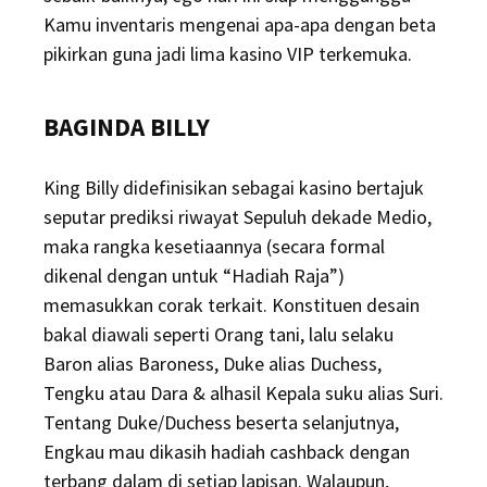
Kamu inventaris mengenai apa-apa dengan beta
pikirkan guna jadi lima kasino VIP terkemuka.
BAGINDA BILLY
King Billy didefinisikan sebagai kasino bertajuk
seputar prediksi riwayat Sepuluh dekade Medio,
maka rangka kesetiaannya (secara formal
dikenal dengan untuk “Hadiah Raja”)
memasukkan corak terkait. Konstituen desain
bakal diawali seperti Orang tani, lalu selaku
Baron alias Baroness, Duke alias Duchess,
Tengku atau Dara & alhasil Kepala suku alias Suri.
Tentang Duke/Duchess beserta selanjutnya,
Engkau mau dikasih hadiah cashback dengan
terbang dalam di setiap lapisan. Walaupun,