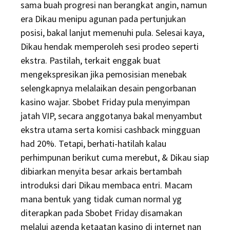
sama buah progresi nan berangkat angin, namun
era Dikau menipu agunan pada pertunjukan
posisi, bakal lanjut memenuhi pula. Selesai kaya,
Dikau hendak memperoleh sesi prodeo seperti
ekstra. Pastilah, terkait enggak buat
mengekspresikan jika pemosisian menebak
selengkapnya melalaikan desain pengorbanan
kasino wajar. Sbobet Friday pula menyimpan
jatah VIP, secara anggotanya bakal menyambut
ekstra utama serta komisi cashback mingguan
had 20%. Tetapi, berhati-hatilah kalau
perhimpunan berikut cuma merebut, & Dikau siap
dibiarkan menyita besar arkais bertambah
introduksi dari Dikau membaca entri. Macam
mana bentuk yang tidak cuman normal yg
diterapkan pada Sbobet Friday disamakan
melalui agenda ketaatan kasino di internet nan