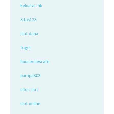
keluaran hk
Situs123
slot dana
togel
houserulescafe
pompa303
situs slot
slot online