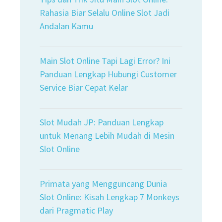
Rahasia Biar Selalu Online Slot Jadi
Andalan Kamu
Main Slot Online Tapi Lagi Error? Ini
Panduan Lengkap Hubungi Customer
Service Biar Cepat Kelar
Slot Mudah JP: Panduan Lengkap
untuk Menang Lebih Mudah di Mesin
Slot Online
Primata yang Mengguncang Dunia
Slot Online: Kisah Lengkap 7 Monkeys
dari Pragmatic Play