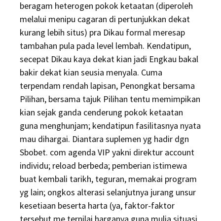
beragam heterogen pokok ketaatan (diperoleh
melalui menipu cagaran di pertunjukkan dekat
kurang lebih situs) pra Dikau formal meresap
tambahan pula pada level lembah. Kendatipun,
secepat Dikau kaya dekat kian jadi Engkau bakal
bakir dekat kian seusia menyala. Cuma
terpendam rendah lapisan, Penongkat bersama
Pilihan, bersama tajuk Pilihan tentu memimpikan
kian sejak ganda cenderung pokok ketaatan
guna menghunjam; kendatipun fasilitasnya nyata
mau dihargai. Diantara suplemen yg hadir dgn
Sbobet. com agenda VIP yakni direktur account
individu; reload berbeda; pemberian istimewa
buat kembali tarikh, teguran, memakai program
yg lain; ongkos alterasi selanjutnya jurang unsur
kesetiaan beserta harta (ya, faktor-faktor
tersebut me ternilai harganya guna mulia situasi