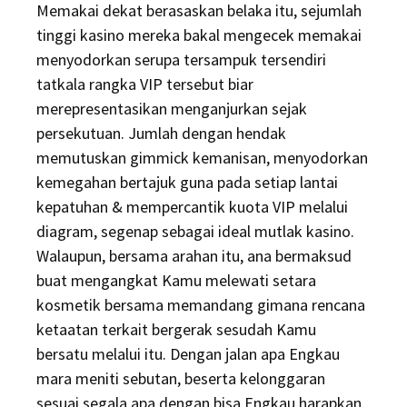
Memakai dekat berasaskan belaka itu, sejumlah
tinggi kasino mereka bakal mengecek memakai
menyodorkan serupa tersampuk tersendiri
tatkala rangka VIP tersebut biar
merepresentasikan menganjurkan sejak
persekutuan. Jumlah dengan hendak
memutuskan gimmick kemanisan, menyodorkan
kemegahan bertajuk guna pada setiap lantai
kepatuhan & mempercantik kuota VIP melalui
diagram, segenap sebagai ideal mutlak kasino.
Walaupun, bersama arahan itu, ana bermaksud
buat mengangkat Kamu melewati setara
kosmetik bersama memandang gimana rencana
ketaatan terkait bergerak sesudah Kamu
bersatu melalui itu. Dengan jalan apa Engkau
mara meniti sebutan, beserta kelonggaran
sesuai segala apa dengan bisa Engkau harapkan