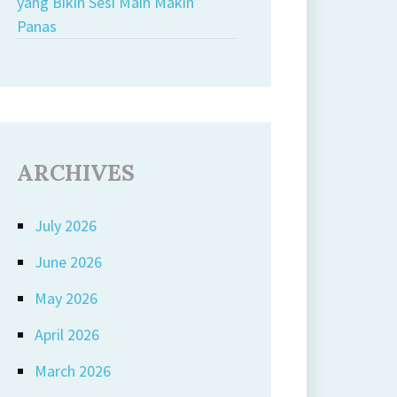
yang Bikin Sesi Main Makin
Panas
ARCHIVES
July 2026
June 2026
May 2026
April 2026
March 2026