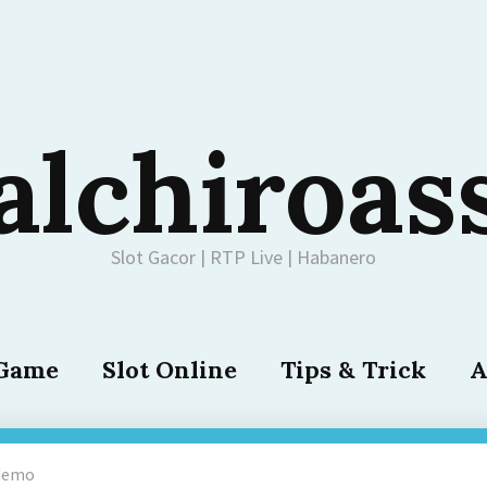
alchiroas
Slot Gacor | RTP Live | Habanero
Game
Slot Online
Tips & Trick
A
 demo