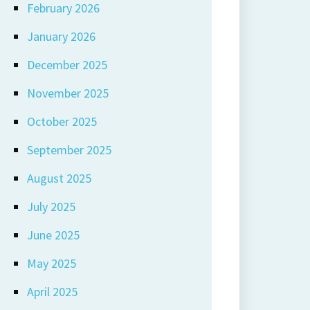
February 2026
January 2026
December 2025
November 2025
October 2025
September 2025
August 2025
July 2025
June 2025
May 2025
April 2025