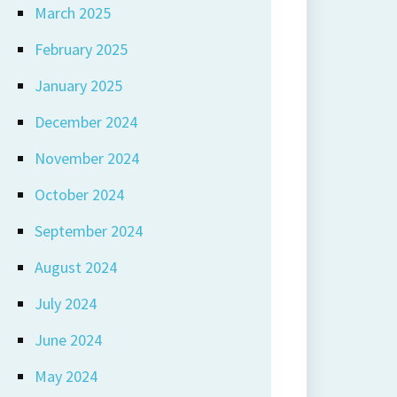
March 2025
February 2025
January 2025
December 2024
November 2024
October 2024
September 2024
August 2024
July 2024
June 2024
May 2024