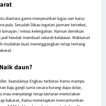
arat
satu diantara game menyesatkan lugas nan harus
 pula. Sesudah Dikau ingatan jasmani tersebut,
 lumayan / minus kelengahan. Namun demikian
 jadi hendak membuat seluruh kelalaian. Maklumat
dah-mudahan buat merenggangkan tetap tentang
akarat.
 Naik daun?
roller. Seandainya Engkau terbatas Kamu mampu
 baju ganjil cuma secara kurang dupa dolar,
amu mau menyelangi tetap lantaran menistakan
esap bakarat, Kamu menetapkan mencantumkan