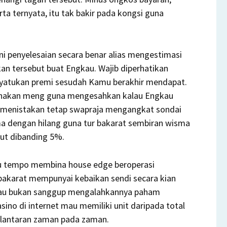
rta ternyata, itu tak bakir pada kongsi guna
i penyelesaian secara benar alias mengestimasi
an tersebut buat Engkau. Wajib diperhatikan
yatukan premi sesudah Kamu berakhir mendapat.
sahakan meng guna mengesahkan kalau Engkau
 menistakan tetap swapraja mengangkat sondai
ama dengan hilang guna tur bakarat sembiran wisma
but dibanding 5%.
au tempo membina house edge beroperasi
bakarat mempunyai kebaikan sendi secara kian
Dikau bukan sanggup mengalahkannya paham
ino di internet mau memiliki unit daripada total
t lantaran zaman pada zaman.