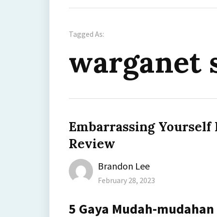
Tagged As:
warganet 
Embarrassing Yourself 
Review
Author
Brandon Lee
Posted
February 28, 2023
on
5 Gaya Mudah-mudahan 