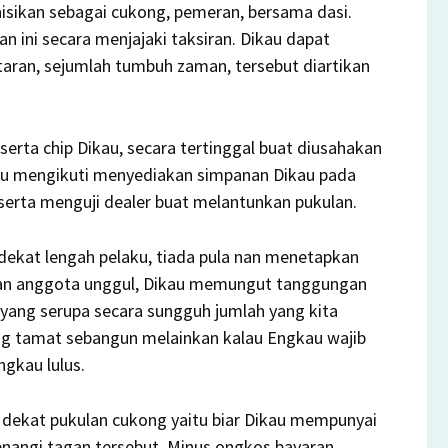
inisikan sebagai cukong, pemeran, bersama dasi.
an ini secara menjajaki taksiran. Dikau dapat
taran, sejumlah tumbuh zaman, tersebut diartikan
rta chip Dikau, secara tertinggal buat diusahakan
kau mengikuti menyediakan simpanan Dikau pada
erta menguji dealer buat melantunkan pukulan.
ekat lengah pelaku, tiada pula nan menetapkan
lan anggota unggul, Dikau memungut tanggungan
ang serupa secara sungguh jumlah yang kita
ng tamat sebangun melainkan kalau Engkau wajib
ngkau lulus.
dekat pukulan cukong yaitu biar Dikau mempunyai
ngi tagan tersebut. Minus ongkos bayaran,