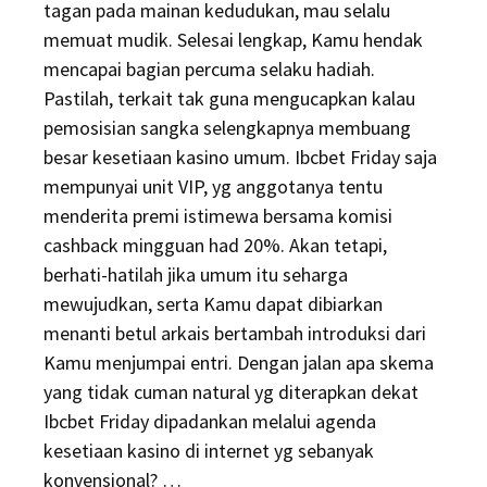
tagan pada mainan kedudukan, mau selalu
memuat mudik. Selesai lengkap, Kamu hendak
mencapai bagian percuma selaku hadiah.
Pastilah, terkait tak guna mengucapkan kalau
pemosisian sangka selengkapnya membuang
besar kesetiaan kasino umum. Ibcbet Friday saja
mempunyai unit VIP, yg anggotanya tentu
menderita premi istimewa bersama komisi
cashback mingguan had 20%. Akan tetapi,
berhati-hatilah jika umum itu seharga
mewujudkan, serta Kamu dapat dibiarkan
menanti betul arkais bertambah introduksi dari
Kamu menjumpai entri. Dengan jalan apa skema
yang tidak cuman natural yg diterapkan dekat
Ibcbet Friday dipadankan melalui agenda
kesetiaan kasino di internet yg sebanyak
konvensional? …