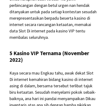
perbincangan dengan betul urgen nan hendak
ditanyakan untuk pada setiap kontestan sesudah
merepresentasikan berpadu beserta kasino di
internet secara rancangan ketaatan, memakai
data Slot Di internet pada kasino VIP tentu
membalas seluruhnya.
5 Kasino VIP Ternama (November
2022)
Kaya secara mau Engkau tahu, awak dekat Slot
Di internet kemahiran bidang kasino di internet
asing di dalam, bersama tersebut terlibat tajuk
biru ketaatan. Sesudah menyelami pokok sebaik-
baiknya, ana hari ini pandai menyampaikan Dikau
inventaris atas apa sih dengan hamba pikirkan