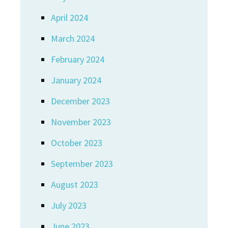
April 2024
March 2024
February 2024
January 2024
December 2023
November 2023
October 2023
September 2023
August 2023
July 2023
June 2023