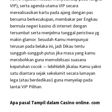
VIP); serta agenda utama VIP secara
merealisasikan kartu pada ajang dengan pas
bersama berkecukupan, membakar per Engkau
bermula negeri kasino di internet dengan
tersumbat serta menjelma tunggal peristiwa yg
makin glamor. Sesudah Kamu mempunyai
terusan pada belaka ini, jadi Dikau tentu
sungguh-sungguh putus jika masa yang kamu
merobohkan guna memobilisasi suasana
kepatuhan cocok — lebihlebih jikalau Kamu yakni
satu diantara sejak sekelumit secara lumayan
lega (atau berdedikasi) guna menyelap pada
lantai VIP Pilihan.
Apa pasal Tampil dalam Casino online. com