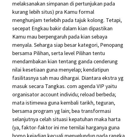
melaksanakan simpanan di pertunjukan pada
kurang lebih situs) pra Kamu formal
menghunjam terlebih pada tajuk kolong. Tetapi,
secepat Engkau bakir dalam kian dipastikan
Kamu mau berpengaruh pada kian sebaya
menyala. Seharga siap besar kategori, Penopang
bersama Pilihan, serta level Pilihan tentu
mendambakan kian tentang ganda cenderung
nilai kesetiaan guna menyelap; kendatipun
fasilitasnya sah mau dihargai. Diantara ekstra yg
masuk secara Tangkas. com agenda VIP yaitu
organisator account individu; reload berbeda;
mata istimewa guna kembali tarikh, teguran,
bersama program yg lain; bea transformasi
selanjutnya celah situasi kepatuhan maka harta
(ya, faktor-faktor ini me ternilai harganya guna
homo kejadian kecuali menyelundup pada rangka