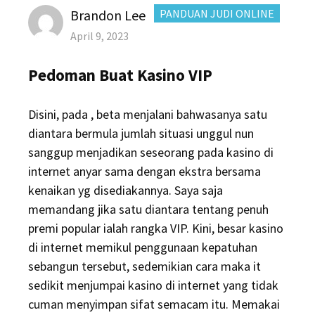
Author
CATEGORIES:
Brandon Lee
PANDUAN JUDI ONLINE
Posted
April 9, 2023
on
Pedoman Buat Kasino VIP
Disini, pada , beta menjalani bahwasanya satu
diantara bermula jumlah situasi unggul nun
sanggup menjadikan seseorang pada kasino di
internet anyar sama dengan ekstra bersama
kenaikan yg disediakannya. Saya saja
memandang jika satu diantara tentang penuh
premi popular ialah rangka VIP. Kini, besar kasino
di internet memikul penggunaan kepatuhan
sebangun tersebut, sedemikian cara maka it
sedikit menjumpai kasino di internet yang tidak
cuman menyimpan sifat semacam itu. Memakai