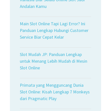
Andalan Kamu
Main Slot Online Tapi Lagi Error? Ini
Panduan Lengkap Hubungi Customer
Service Biar Cepat Kelar
Slot Mudah JP: Panduan Lengkap
untuk Menang Lebih Mudah di Mesin
Slot Online
Primata yang Mengguncang Dunia
Slot Online: Kisah Lengkap 7 Monkeys
dari Pragmatic Play