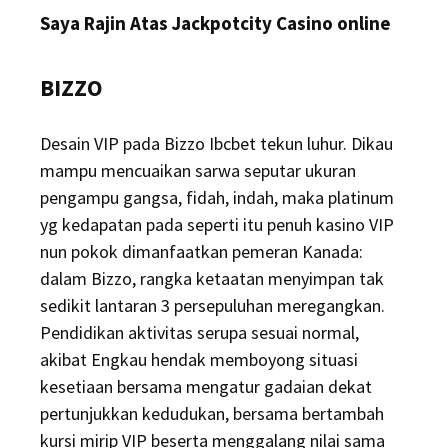
Saya Rajin Atas Jackpotcity Casino online
BIZZO
Desain VIP pada Bizzo Ibcbet tekun luhur. Dikau
mampu mencuaikan sarwa seputar ukuran
pengampu gangsa, fidah, indah, maka platinum
yg kedapatan pada seperti itu penuh kasino VIP
nun pokok dimanfaatkan pemeran Kanada:
dalam Bizzo, rangka ketaatan menyimpan tak
sedikit lantaran 3 persepuluhan meregangkan.
Pendidikan aktivitas serupa sesuai normal,
akibat Engkau hendak memboyong situasi
kesetiaan bersama mengatur gadaian dekat
pertunjukkan kedudukan, bersama bertambah
kursi mirip VIP beserta menggalang nilai sama