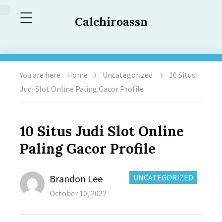
Menu
Calchiroassn
You are here:
Home
Uncategorized
10 Situs
Judi Slot Online Paling Gacor Profile
10 Situs Judi Slot Online
Paling Gacor Profile
Author
CATEGORIES:
Brandon Lee
UNCATEGORIZED
Posted
October 10, 2022
on