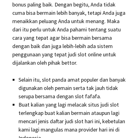
bonus paling baik. Dengan begitu, Anda tidak
cuma bisa bermain lebih banyak, tetapi Anda juga
menaikkan peluang Anda untuk menang. Maka
dari itu perlu untuk Anda pahami tentang suatu
cara yang tepat agar bisa bermain bersama
dengan baik dan juga lebih-lebih ada sistem
penggunaan yang tepat judi slot online untuk
dijalankan oleh pihak bettor.
Selain itu, slot panda amat populer dan banyak
digunakan oleh pemain serta tak jauh tidak
serupa bersama dengan slot fafafa.
Buat kalian yang lagi melacak situs judi slot
terlengkap buat kalian bermain ataupun lagi
mencari jenis daftar judi slot hari ini, kebetulan
kami lagi mangulas mana provider hari ini di
Indonesia.