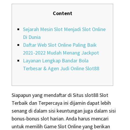
Content
Sejarah Mesin Slot Menjadi Slot Online
Di Dunia
Daftar Web Slot Online Paling Baik
2021-2022 Mudah Menang Jackpot
Layanan Lengkap Bandar Bola
Terbesar & Agen Judi Online Slot88
Siapapun yang mendaftar di Situs slot88 Slot
Terbaik dan Terpercaya ini dijamin dapat lebih
senang di dalam sisi keuntungan juga dalam sisi
bonus-bonus slot harian. Anda harus mencari
untuk memilih Game Slot Online yang berikan