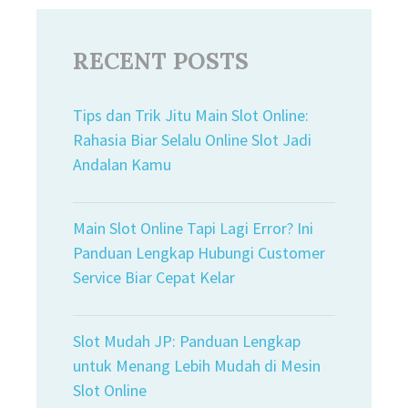
RECENT POSTS
Tips dan Trik Jitu Main Slot Online:
Rahasia Biar Selalu Online Slot Jadi
Andalan Kamu
Main Slot Online Tapi Lagi Error? Ini
Panduan Lengkap Hubungi Customer
Service Biar Cepat Kelar
Slot Mudah JP: Panduan Lengkap
untuk Menang Lebih Mudah di Mesin
Slot Online