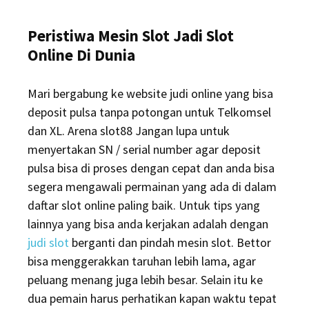
Peristiwa Mesin Slot Jadi Slot
Online Di Dunia
Mari bergabung ke website judi online yang bisa
deposit pulsa tanpa potongan untuk Telkomsel
dan XL. Arena slot88 Jangan lupa untuk
menyertakan SN / serial number agar deposit
pulsa bisa di proses dengan cepat dan anda bisa
segera mengawali permainan yang ada di dalam
daftar slot online paling baik. Untuk tips yang
lainnya yang bisa anda kerjakan adalah dengan
judi slot
berganti dan pindah mesin slot. Bettor
bisa menggerakkan taruhan lebih lama, agar
peluang menang juga lebih besar. Selain itu ke
dua pemain harus perhatikan kapan waktu tepat