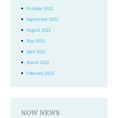
October 2022
September 2022
August 2022
May 2022
April 2022
March 2022
February 2022
NOW NEWS