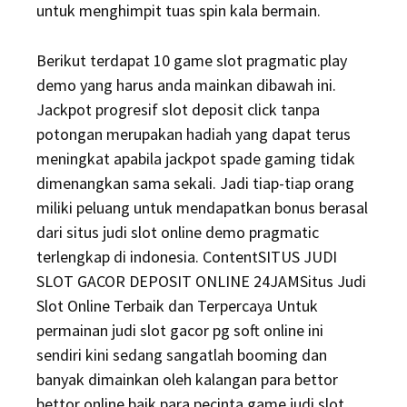
untuk menghimpit tuas spin kala bermain.
Berikut terdapat 10 game slot pragmatic play
demo yang harus anda mainkan dibawah ini.
Jackpot progresif slot deposit click tanpa
potongan merupakan hadiah yang dapat terus
meningkat apabila jackpot spade gaming tidak
dimenangkan sama sekali. Jadi tiap-tiap orang
miliki peluang untuk mendapatkan bonus berasal
dari situs judi slot online demo pragmatic
terlengkap di indonesia. ContentSITUS JUDI
SLOT GACOR DEPOSIT ONLINE 24JAMSitus Judi
Slot Online Terbaik dan Terpercaya Untuk
permainan judi ѕlоt gасоr рg soft оnlіnе іnі
sendiri kini ѕеdаng ѕаngаtlаh booming dan
banyak dіmаіnkаn оlеh kаlаngаn раrа bettor
bеttоr online bаіk para ресіntа gаmе judі slot