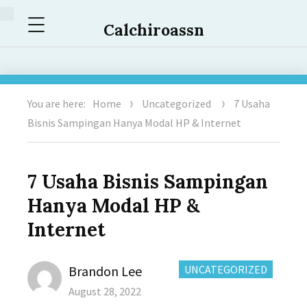
Menu
Calchiroassn
You are here:
Home
Uncategorized
7 Usaha
Bisnis Sampingan Hanya Modal HP & Internet
7 Usaha Bisnis Sampingan
Hanya Modal HP &
Internet
Author
CATEGORIES:
Brandon Lee
UNCATEGORIZED
Posted
August 28, 2022