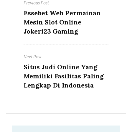
Previous Post
navigation
Previous
Essebet Web Permainan
post:
Mesin Slot Online
Joker123 Gaming
Next Post
Next
Situs Judi Online Yang
post:
Memiliki Fasilitas Paling
Lengkap Di Indonesia