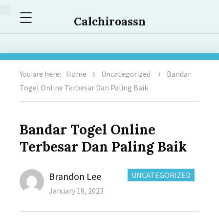
Menu
Calchiroassn
You are here:
Home
Uncategorized
Bandar
Togel Online Terbesar Dan Paling Baik
Bandar Togel Online
Terbesar Dan Paling Baik
Author
CATEGORIES:
Brandon Lee
UNCATEGORIZED
Posted
January 19, 2023
on