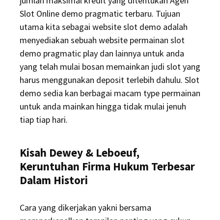
jumlah maksimal kredit yang ditentukan Agen
Slot Online demo pragmatic terbaru. Tujuan
utama kita sebagai website slot demo adalah
menyediakan sebuah website permainan slot
demo pragmatic play dan lainnya untuk anda
yang telah mulai bosan memainkan judi slot yang
harus menggunakan deposit terlebih dahulu. Slot
demo sedia kan berbagai macam type permainan
untuk anda mainkan hingga tidak mulai jenuh
tiap tiap hari.
Kisah Dewey & Leboeuf,
Keruntuhan Firma Hukum Terbesar
Dalam Histori
Cara yang dikerjakan yakni bersama