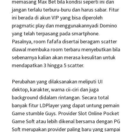
memasang Max Bet bila kondisi seperti ini dan
jangan terlalu terburu-buru dan harus sabar. Fitur
ini berada di akun VIP yang bisa diperoleh
pragmatic play dan menggunakannyadi Domino
yang telah terpasang pada smartphone.
Pasalnya, room fafafa disertai beragam scatter
diawal membuka room terbaru menyebutkan bila
sebenarnya kalian akan merasa kesulitan untuk
mendapatkan 3 hingga 5 scatter.
Perubahan yang dilaksanakan meliputi UI
dektop, karakter, warna cii-ciri dan juga
background didalam rintangan. Secara total
banyak fitur LDPlayer yang dapat untung pemain
Game stumble Guys. Provider Slot Online Pocket
Game Soft atau lebih dikenal bersama dengan PG
Soft merupakan provider paling baru yang sampai