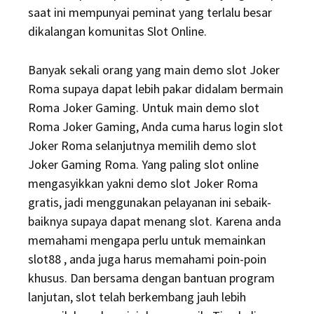
saat ini mempunyai peminat yang terlalu besar
dikalangan komunitas Slot Online.
Banyak sekali orang yang main demo slot Joker
Roma supaya dapat lebih pakar didalam bermain
Roma Joker Gaming. Untuk main demo slot
Roma Joker Gaming, Anda cuma harus login slot
Joker Roma selanjutnya memilih demo slot
Joker Gaming Roma. Yang paling slot online
mengasyikkan yakni demo slot Joker Roma
gratis, jadi menggunakan pelayanan ini sebaik-
baiknya supaya dapat menang slot. Karena anda
memahami mengapa perlu untuk memainkan
slot88 , anda juga harus memahami poin-poin
khusus. Dan bersama dengan bantuan program
lanjutan, slot telah berkembang jauh lebih