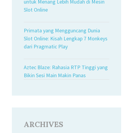
untuk Menang Lebih Mudah di Mesin
Slot Online
Primata yang Mengguncang Dunia
Slot Online: Kisah Lengkap 7 Monkeys
dari Pragmatic Play
Aztec Blaze: Rahasia RTP Tinggi yang
Bikin Sesi Main Makin Panas
ARCHIVES