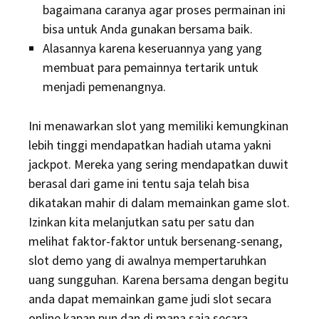
bagaimana caranya agar proses permainan ini
bisa untuk Anda gunakan bersama baik.
Alasannya karena keseruannya yang yang
membuat para pemainnya tertarik untuk
menjadi pemenangnya.
Ini menawarkan slot yang memiliki kemungkinan
lebih tinggi mendapatkan hadiah utama yakni
jackpot. Mereka yang sering mendapatkan duwit
berasal dari game ini tentu saja telah bisa
dikatakan mahir di dalam memainkan game slot.
Izinkan kita melanjutkan satu per satu dan
melihat faktor-faktor untuk bersenang-senang,
slot demo yang di awalnya mempertaruhkan
uang sungguhan. Karena bersama dengan begitu
anda dapat memainkan game judi slot secara
online kapan pun dan di mana saja secara