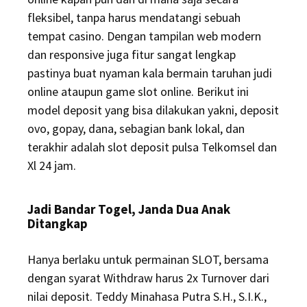
fleksibel, tanpa harus mendatangi sebuah
tempat casino. Dengan tampilan web modern
dan responsive juga fitur sangat lengkap
pastinya buat nyaman kala bermain taruhan judi
online ataupun game slot online. Berikut ini
model deposit yang bisa dilakukan yakni, deposit
ovo, gopay, dana, sebagian bank lokal, dan
terakhir adalah slot deposit pulsa Telkomsel dan
Xl 24 jam.
Jadi Bandar Togel, Janda Dua Anak
Ditangkap
Hanya berlaku untuk permainan SLOT, bersama
dengan syarat Withdraw harus 2x Turnover dari
nilai deposit. Teddy Minahasa Putra S.H., S.I.K.,