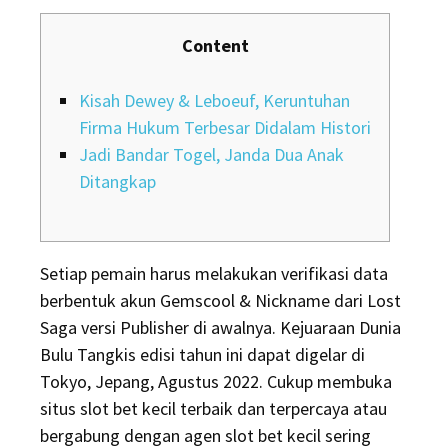
Content
Kisah Dewey & Leboeuf, Keruntuhan
Firma Hukum Terbesar Didalam Histori
Jadi Bandar Togel, Janda Dua Anak
Ditangkap
Setiap pemain harus melakukan verifikasi data
berbentuk akun Gemscool & Nickname dari Lost
Saga versi Publisher di awalnya. Kejuaraan Dunia
Bulu Tangkis edisi tahun ini dapat digelar di
Tokyo, Jepang, Agustus 2022. Cukup membuka
situs slot bet kecil terbaik dan terpercaya atau
bergabung dengan agen slot bet kecil sering