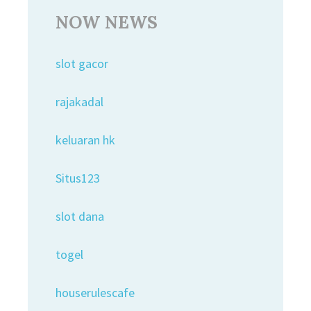
NOW NEWS
slot gacor
rajakadal
keluaran hk
Situs123
slot dana
togel
houserulescafe