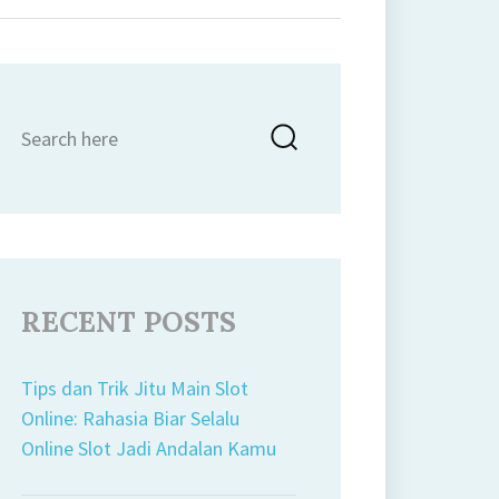
Search
Search
for:
RECENT POSTS
Tips dan Trik Jitu Main Slot
Online: Rahasia Biar Selalu
Online Slot Jadi Andalan Kamu