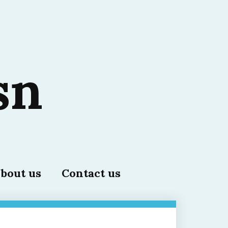
sn
bout us
Contact us