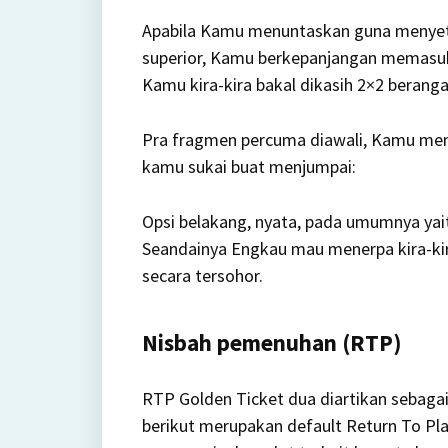
Apabila Kamu menuntaskan guna menyete
superior, Kamu berkepanjangan memasukk
Kamu kira-kira bakal dikasih 2×2 beranga
Pra fragmen percuma diawali, Kamu me
kamu sukai buat menjumpai:
Opsi belakang, nyata, pada umumnya yai
Seandainya Engkau mau menerpa kira-ki
secara tersohor.
Nisbah pemenuhan (RTP)
RTP Golden Ticket dua diartikan sebaga
berikut merupakan default Return To Pla