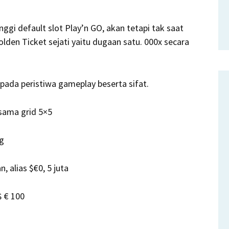
nggi default slot Play’n GO, akan tetapi tak saat
olden Ticket sejati yaitu dugaan satu. 000x secara
i pada peristiwa gameplay beserta sifat.
sama grid 5×5
ng
, alias $€0, 5 juta
$ € 100