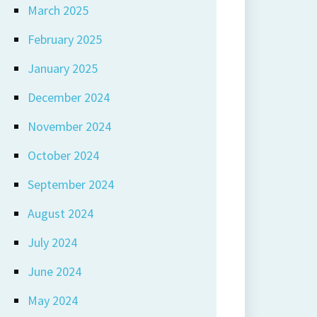
March 2025
February 2025
January 2025
December 2024
November 2024
October 2024
September 2024
August 2024
July 2024
June 2024
May 2024