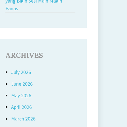
yang Bikin Sesi Main Makin
Panas
ARCHIVES
July 2026
June 2026
May 2026
April 2026
March 2026