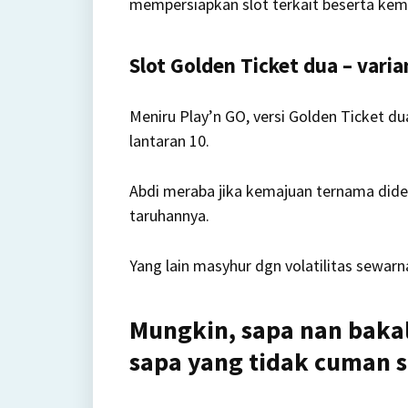
mempersiapkan slot terkait beserta ke
Slot Golden Ticket dua – varia
Meniru Play’n GO, versi Golden Ticket du
lantaran 10.
Abdi meraba jika kemajuan ternama didef
taruhannya.
Yang lain masyhur dgn volatilitas sewar
Mungkin, sapa nan bakal 
sapa yang tidak cuman 