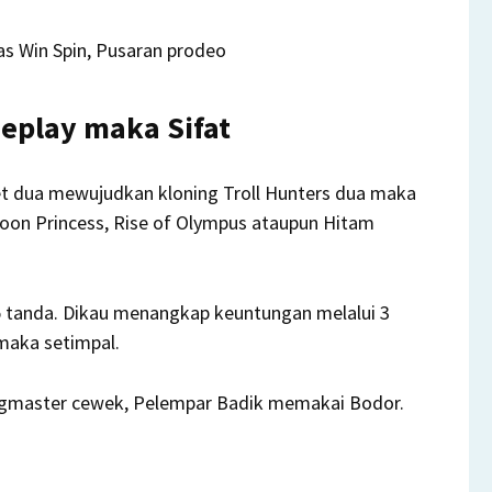
itas Win Spin, Pusaran prodeo
eplay maka Sifat
et dua mewujudkan kloning Troll Hunters dua maka
oon Princess, Rise of Olympus ataupun Hitam
 tanda. Dikau menangkap keuntungan melalui 3
maka setimpal.
Ringmaster cewek, Pelempar Badik memakai Bodor.