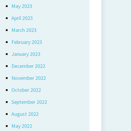
May 2023
April 2023
March 2023
February 2023
January 2023
December 2022
November 2022
October 2022
September 2022
August 2022
May 2022