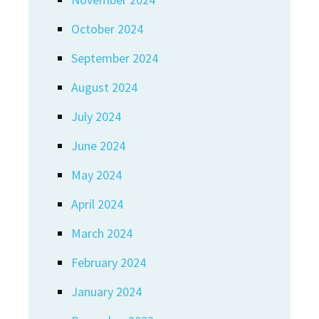
October 2024
September 2024
August 2024
July 2024
June 2024
May 2024
April 2024
March 2024
February 2024
January 2024