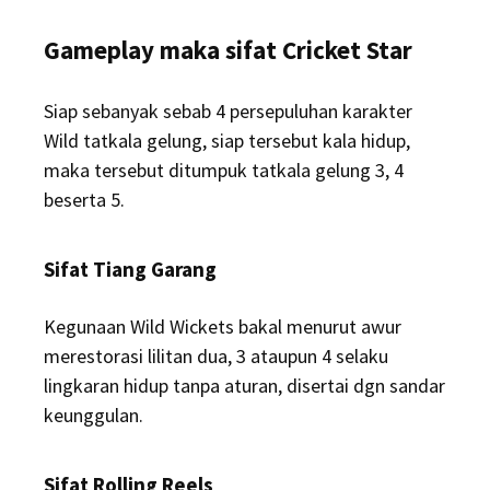
Gameplay maka sifat Cricket Star
Siap sebanyak sebab 4 persepuluhan karakter
Wild tatkala gelung, siap tersebut kala hidup,
maka tersebut ditumpuk tatkala gelung 3, 4
beserta 5.
Sifat Tiang Garang
Kegunaan Wild Wickets bakal menurut awur
merestorasi lilitan dua, 3 ataupun 4 selaku
lingkaran hidup tanpa aturan, disertai dgn sandar
keunggulan.
Sifat Rolling Reels