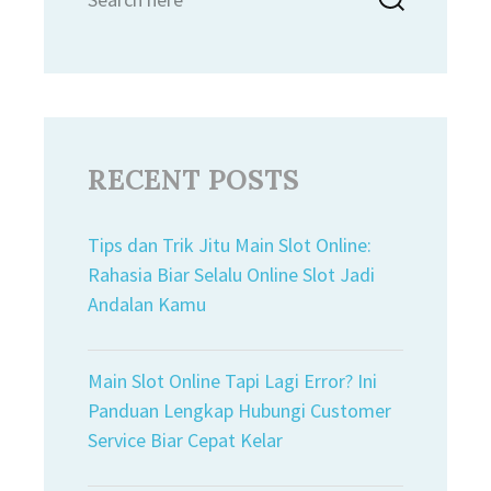
for:
RECENT POSTS
Tips dan Trik Jitu Main Slot Online:
Rahasia Biar Selalu Online Slot Jadi
Andalan Kamu
Main Slot Online Tapi Lagi Error? Ini
Panduan Lengkap Hubungi Customer
Service Biar Cepat Kelar