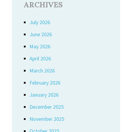
ARCHIVES
July 2026
June 2026
May 2026
April 2026
March 2026
February 2026
January 2026
December 2025
November 2025
October 2025