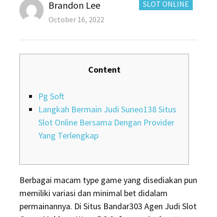
Author
CATEGORIES:
Brandon Lee
SLOT ONLINE
Posted
October 16, 2022
on
Content
Pg Soft
Langkah Bermain Judi Suneo138 Situs
Slot Online Bersama Dengan Provider
Yang Terlengkap
Berbagai macam type game yang disediakan pun
memiliki variasi dan minimal bet didalam
permainannya. Di Situs Bandar303 Agen Judi Slot