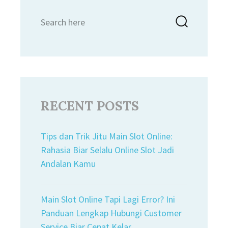
Search
Searc
for:
RECENT POSTS
Tips dan Trik Jitu Main Slot Online:
Rahasia Biar Selalu Online Slot Jadi
Andalan Kamu
Main Slot Online Tapi Lagi Error? Ini
Panduan Lengkap Hubungi Customer
Service Biar Cepat Kelar