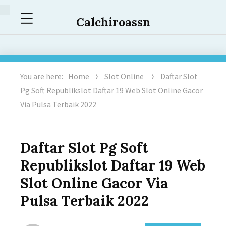
Menu
Calchiroassn
You are here:
Home
Slot Online
Daftar Slot
Pg Soft Republikslot Daftar 19 Web Slot Online Gacor
Via Pulsa Terbaik 2022
Daftar Slot Pg Soft
Republikslot Daftar 19 Web
Slot Online Gacor Via
Pulsa Terbaik 2022