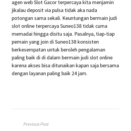
agen web Slot Gacor terpercaya kita menjamin
jikalau deposit via pulsa tidak aka nada
potongan sama sekali. Keuntungan bermain judi
slot online terpercaya Suneo138 tidak cuma
memadai hingga disitu saja. Pasalnya, tiap-tiap
pemain yang join di Suneo138 konsisten
berkesempatan untuk beroleh pengalaman
paling baik di di dalam bermain judi slot online
karena akses bisa ditunaikan kapan saja bersama
dengan layanan paling baik 24 jam.
Post
Previous Post
navigation