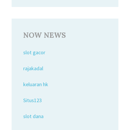
NOW NEWS
slot gacor
rajakadal
keluaran hk
Situs123
slot dana