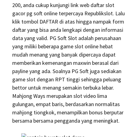
200, anda cukup kunjungi link web daftar slot
gacor pg soft online terpercaya Republikslot. Lalu
klik tombol DAFTAR di atas hingga nampak form
daftar yang bisa anda lengkapi dengan informasi
data yang valid. PG Soft Slot adalah perusahaan
yang miliki beberapa game slot online hebat
mudah menang yang banyak dipercaya dapat
memberikan kemenangan maxwin berasal dari
payline yang ada. Soalnya PG Soft juga sediakan
game slot dengan RPT tinggi sehingga peluang
bettor untuk menang semakin terbuka lebar.
Mahjong Ways merupakan slot video lima
gulungan, empat baris, berdasarkan normalitas
mahjong tiongkok, menampilkan bonus berputar
bersama bersama pengganda yang meningkat.