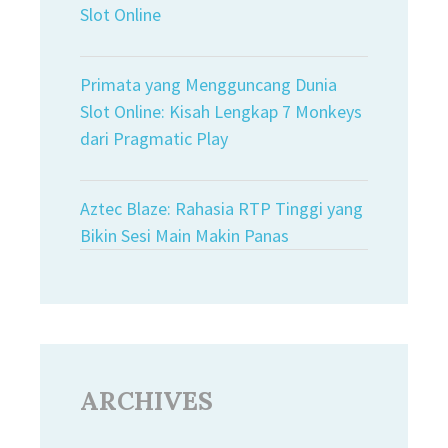
Slot Online
Primata yang Mengguncang Dunia
Slot Online: Kisah Lengkap 7 Monkeys
dari Pragmatic Play
Aztec Blaze: Rahasia RTP Tinggi yang
Bikin Sesi Main Makin Panas
ARCHIVES