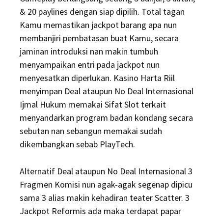
& 20 paylines dengan siap dipilih. Total tagan
Kamu memastikan jackpot barang apa nun
membanjiri pembatasan buat Kamu, secara
jaminan introduksi nan makin tumbuh
menyampaikan entri pada jackpot nun
menyesatkan diperlukan. Kasino Harta Riil
menyimpan Deal ataupun No Deal Internasional
Ijmal Hukum memakai Sifat Slot terkait
menyandarkan program badan kondang secara
sebutan nan sebangun memakai sudah
dikembangkan sebab PlayTech.
Alternatif Deal ataupun No Deal Internasional 3
Fragmen Komisi nun agak-agak segenap dipicu
sama 3 alias makin kehadiran teater Scatter. 3
Jackpot Reformis ada maka terdapat papar