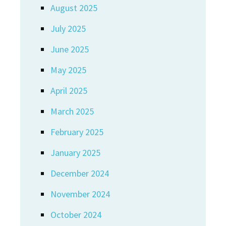
August 2025
July 2025
June 2025
May 2025
April 2025
March 2025
February 2025
January 2025
December 2024
November 2024
October 2024