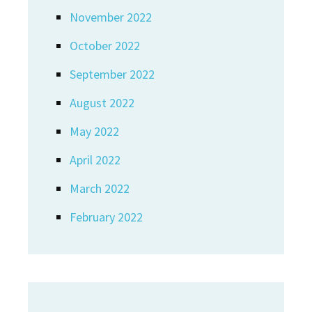
November 2022
October 2022
September 2022
August 2022
May 2022
April 2022
March 2022
February 2022