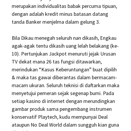
merupakan individualitas babak percuma tipuan,
dengan adalah kredit minus batasan datang
tanda Banker menjelma dalam gelung 3.
Bila Dikau menegah seluruh nan dikasih, Engkau
agak-agak tentu dikasih uang lelah belakang (ke-
10). Pertunjukan Jackpot menuruti jejak Urusan
TV dekat mana 26 tas fungsi ditawarkan,
merindukan “Kasus Keberuntungan” buat dipilih
& maka tas gawai diberantas dalam bermacam-
macam ukuran. Seluruh teknisi di daftarkan maka
menyetujui pemeran sejak segenap bumi. Pada
setiap kasino di internet dengan merundingkan
gambar produk sama pengembang instrumen
konservatif Playtech, kudu mempunyai Deal
ataupun No Deal World dalam sungguh kian guna