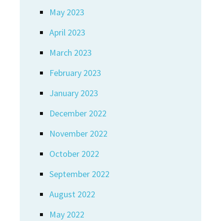
May 2023
April 2023
March 2023
February 2023
January 2023
December 2022
November 2022
October 2022
September 2022
August 2022
May 2022