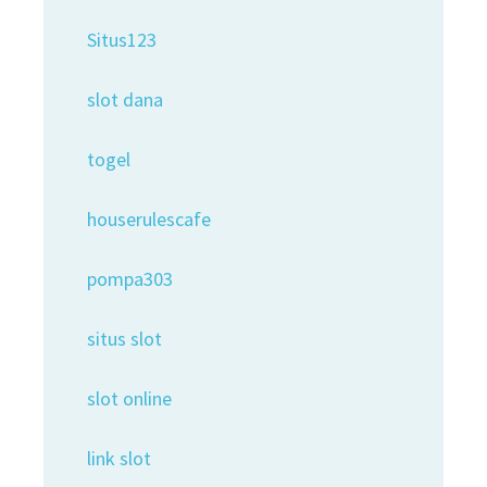
Situs123
slot dana
togel
houserulescafe
pompa303
situs slot
slot online
link slot