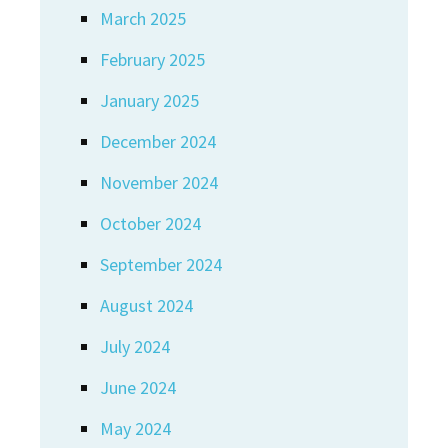
March 2025
February 2025
January 2025
December 2024
November 2024
October 2024
September 2024
August 2024
July 2024
June 2024
May 2024