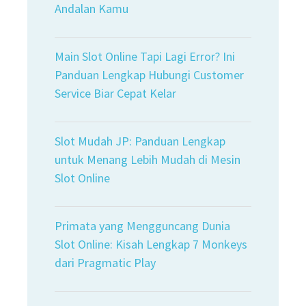
Andalan Kamu
Main Slot Online Tapi Lagi Error? Ini
Panduan Lengkap Hubungi Customer
Service Biar Cepat Kelar
Slot Mudah JP: Panduan Lengkap
untuk Menang Lebih Mudah di Mesin
Slot Online
Primata yang Mengguncang Dunia
Slot Online: Kisah Lengkap 7 Monkeys
dari Pragmatic Play