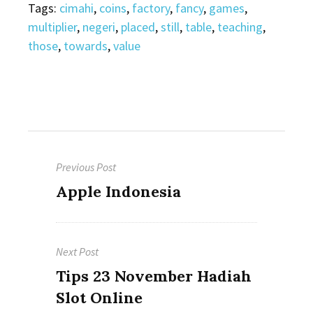
Tags:
cimahi
,
coins
,
factory
,
fancy
,
games
,
multiplier
,
negeri
,
placed
,
still
,
table
,
teaching
,
those
,
towards
,
value
Post
Previous Post
navigation
Previous
Apple Indonesia
post:
Next Post
Next
Tips 23 November Hadiah
post:
Slot Online