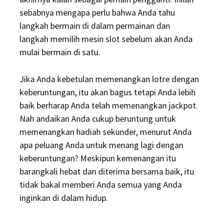
sebabnya mengapa perlu bahwa Anda tahu
langkah bermain di dalam permainan dan
langkah memilih mesin slot sebelum akan Anda
mulai bermain di satu.
Jika Anda kebetulan memenangkan lotre dengan
keberuntungan, itu akan bagus tetapi Anda lebih
baik berharap Anda telah memenangkan jackpot.
Nah andaikan Anda cukup beruntung untuk
memenangkan hadiah sekunder, menurut Anda
apa peluang Anda untuk menang lagi dengan
keberuntungan? Meskipun kemenangan itu
barangkali hebat dan diterima bersama baik, itu
tidak bakal memberi Anda semua yang Anda
inginkan di dalam hidup.