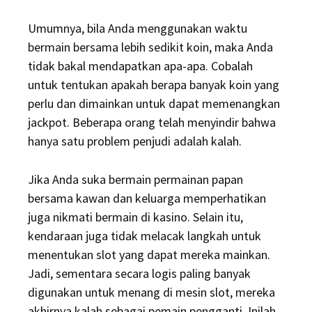
Umumnya, bila Anda menggunakan waktu
bermain bersama lebih sedikit koin, maka Anda
tidak bakal mendapatkan apa-apa. Cobalah
untuk tentukan apakah berapa banyak koin yang
perlu dan dimainkan untuk dapat memenangkan
jackpot. Beberapa orang telah menyindir bahwa
hanya satu problem penjudi adalah kalah.
Jika Anda suka bermain permainan papan
bersama kawan dan keluarga memperhatikan
juga nikmati bermain di kasino. Selain itu,
kendaraan juga tidak melacak langkah untuk
menentukan slot yang dapat mereka mainkan.
Jadi, sementara secara logis paling banyak
digunakan untuk menang di mesin slot, mereka
akhirnya kalah sebagai pemain pengganti. Inilah