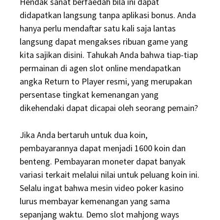
Hendak sanat berfaedah bila ini dapat
didapatkan langsung tanpa aplikasi bonus. Anda
hanya perlu mendaftar satu kali saja lantas
langsung dapat mengakses ribuan game yang
kita sajikan disini. Tahukah Anda bahwa tiap-tiap
permainan di agen slot online mendapatkan
angka Return to Player resmi, yang merupakan
persentase tingkat kemenangan yang
dikehendaki dapat dicapai oleh seorang pemain?
Jika Anda bertaruh untuk dua koin,
pembayarannya dapat menjadi 1600 koin dan
benteng. Pembayaran moneter dapat banyak
variasi terkait melalui nilai untuk peluang koin ini.
Selalu ingat bahwa mesin video poker kasino
lurus membayar kemenangan yang sama
sepanjang waktu. Demo slot mahjong ways