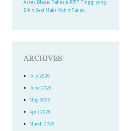
Aztec Blaze: Rahasia RTP Tinggi yang
Bikin Sesi Main Makin Panas
ARCHIVES
July 2026
June 2026
May 2026
April 2026
March 2026