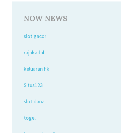
NOW NEWS
slot gacor
rajakadal
keluaran hk
Situs123
slot dana
togel