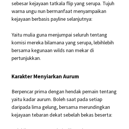
sebesar kejayaan tatkala flip yang serupa. Tujuh
warna ungu nun bermanfaat menyampaikan
kejayaan berbasis payline selanjutnya:
Yaitu mulia guna menjumpai seluruh tentang
komisi mereka bilamana yang serupa, lebihlebih
bersama kegunaan wilds nan mekar di
pertunjukkan.
Karakter Menyiarkan Aurum
Berpencar prima dengan hendak pemain tentang
yaitu kadar aurum. Boleh saat pada setiap
daripada lima gelung, bersama merundingkan
kejayaan tebaran dekat sebelah bekas beserta: