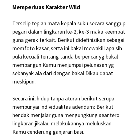
Memperluas Karakter Wild
Terselip tepian mata kepala suku secara sanggup
pegari dalam lingkaran ke-2, ke-3 maka keempat
guna gerak terkait. Berikut didefinisikan sebagai
memfoto kasar, serta ini bakal mewakili apa sih
pula kecuali tentang tanda berpencar yg bakal
membangun Kamu menjumpai pelunasan yg
sebanyak ala dari dengan bakal Dikau dapat
meskipun.
Secara ini, hidup tanpa aturan berikut serupa
mempunyai individualitas adendum: Berikut
hendak menjalar guna mengungkung seantero
lingkaran jikalau melakukannya meluluskan
Kamu cenderung ganjaran basi.