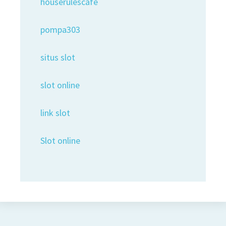
houserulescafe
pompa303
situs slot
slot online
link slot
Slot online