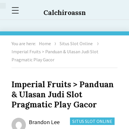
Menu
Calchiroassn
You are here:
Home
Situs Slot Online
Imperial Fruits > Panduan & Ulasan Judi Slot
Pragmatic Play Gacor
Imperial Fruits > Panduan
& Ulasan Judi Slot
Pragmatic Play Gacor
Author
CATEGORIES:
Brandon Lee
SITUS SLOT ONLINE