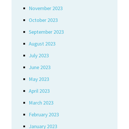
November 2023
October 2023
September 2023
August 2023
July 2023
June 2023
May 2023
April 2023
March 2023
February 2023
January 2023