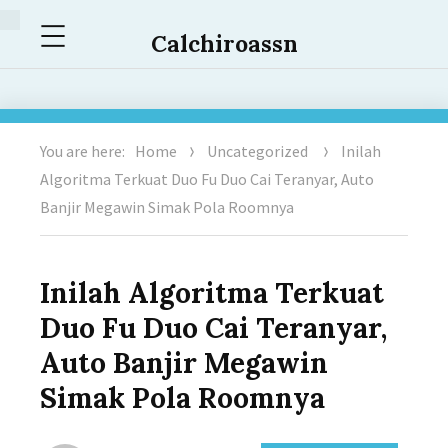
Menu
Calchiroassn
You are here:
Home
Uncategorized
Inilah
Algoritma Terkuat Duo Fu Duo Cai Teranyar, Auto
Banjir Megawin Simak Pola Roomnya
Inilah Algoritma Terkuat
Duo Fu Duo Cai Teranyar,
Auto Banjir Megawin
Simak Pola Roomnya