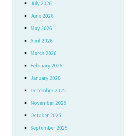
July 2026
June 2026
May 2026
April 2026
March 2026
February 2026
January 2026
December 2025
November 2025
October 2025
September 2025