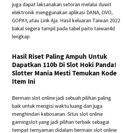
juga dapat laksanakan setoran melalui duwit
elektronik menggunakan aplikasi DANA, OVO,
GOPAY, atau Link Aja. Hasil keluaran Taiwan 2022
bakal segera tampil pada tabel paito taiwan4d
lengkap.
Hasil Riset Paling Ampuh Untuk
Dapatkan 110b Di Slot Hoki Panda!
Slotter Mania Mesti Temukan Kode
Item Ini
Bermain slot online jadi sebuah pilihan paling
baik untuk mengisi waktu luang dan juga
menghindari kebosanan. Situs slot online
gamingslot yang jadi pilihan terbaik sebagai
tempat ternyaman didalam bermain slot online