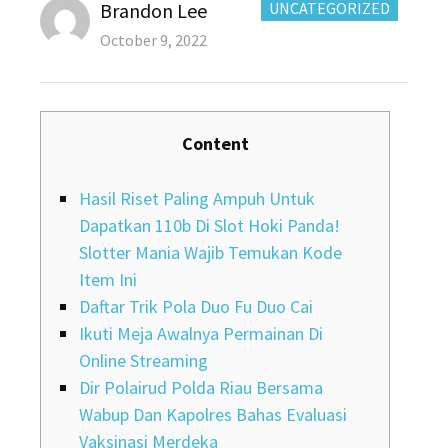
Author
CATEGORIES:
Brandon Lee
UNCATEGORIZED
Posted
October 9, 2022
on
Content
Hasil Riset Paling Ampuh Untuk
Dapatkan 110b Di Slot Hoki Panda!
Slotter Mania Wajib Temukan Kode
Item Ini
Daftar Trik Pola Duo Fu Duo Cai
Ikuti Meja Awalnya Permainan Di
Online Streaming
Dir Polairud Polda Riau Bersama
Wabup Dan Kapolres Bahas Evaluasi
Vaksinasi Merdeka