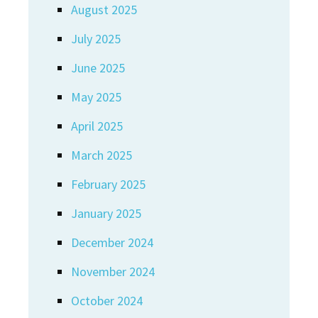
August 2025
July 2025
June 2025
May 2025
April 2025
March 2025
February 2025
January 2025
December 2024
November 2024
October 2024