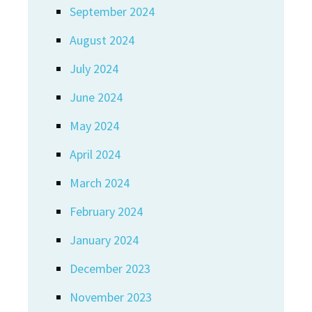
September 2024
August 2024
July 2024
June 2024
May 2024
April 2024
March 2024
February 2024
January 2024
December 2023
November 2023