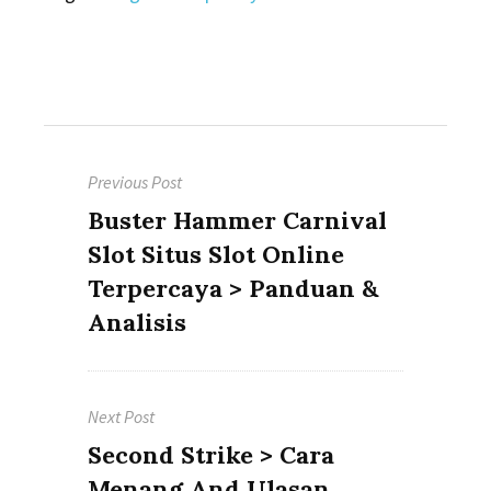
Post
Previous Post
navigation
Previous
Buster Hammer Carnival
post:
Slot Situs Slot Online
Terpercaya > Panduan &
Analisis
Next Post
Next
Second Strike > Cara
post:
Menang And Ulasan