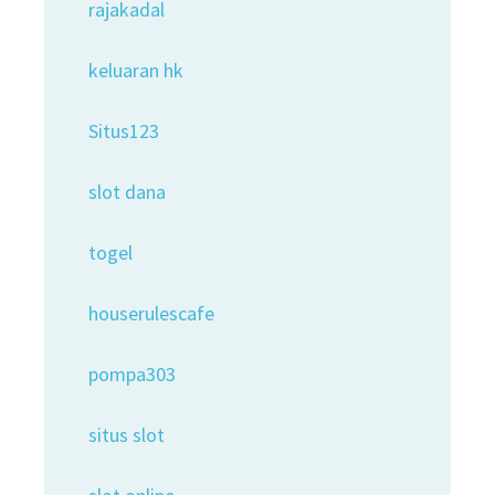
rajakadal
keluaran hk
Situs123
slot dana
togel
houserulescafe
pompa303
situs slot