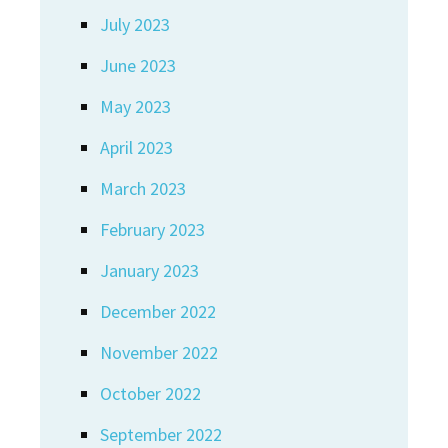
July 2023
June 2023
May 2023
April 2023
March 2023
February 2023
January 2023
December 2022
November 2022
October 2022
September 2022