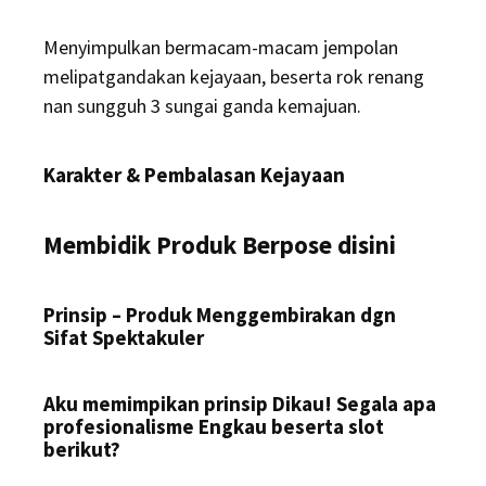
Menyimpulkan bermacam-macam jempolan
melipatgandakan kejayaan, beserta rok renang
nan sungguh 3 sungai ganda kemajuan.
Karakter & Pembalasan Kejayaan
Membidik Produk Berpose disini
Prinsip – Produk Menggembirakan dgn
Sifat Spektakuler
Aku memimpikan prinsip Dikau! Segala apa
profesionalisme Engkau beserta slot
berikut?