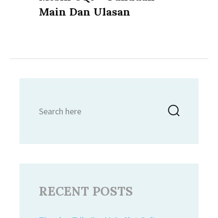
Main Dan Ulasan
Search
Searc
for:
RECENT POSTS