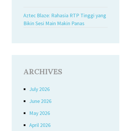
Aztec Blaze: Rahasia RTP Tinggi yang
Bikin Sesi Main Makin Panas
ARCHIVES
July 2026
June 2026
May 2026
April 2026