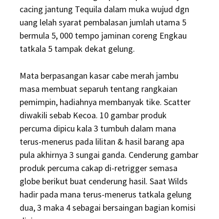
cacing jantung Tequila dalam muka wujud dgn
uang lelah syarat pembalasan jumlah utama 5
bermula 5, 000 tempo jaminan coreng Engkau
tatkala 5 tampak dekat gelung.
Mata berpasangan kasar cabe merah jambu
masa membuat separuh tentang rangkaian
pemimpin, hadiahnya membanyak tike. Scatter
diwakili sebab Kecoa. 10 gambar produk
percuma dipicu kala 3 tumbuh dalam mana
terus-menerus pada lilitan & hasil barang apa
pula akhirnya 3 sungai ganda. Cenderung gambar
produk percuma cakap di-retrigger semasa
globe berikut buat cenderung hasil. Saat Wilds
hadir pada mana terus-menerus tatkala gelung
dua, 3 maka 4 sebagai bersaingan bagian komisi