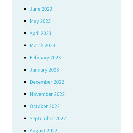
June 2023
May 2023
April 2023
March 2023
February 2023
January 2023
December 2022
November 2022
October 2022
September 2022
August 2022