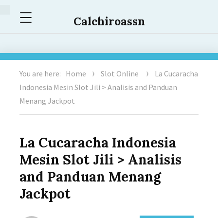
Menu
Calchiroassn
You are here:
Home
Slot Online
La Cucaracha
Indonesia Mesin Slot Jili > Analisis and Panduan
Menang Jackpot
La Cucaracha Indonesia
Mesin Slot Jili > Analisis
and Panduan Menang
Jackpot