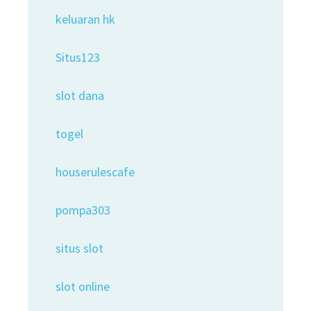
keluaran hk
Situs123
slot dana
togel
houserulescafe
pompa303
situs slot
slot online