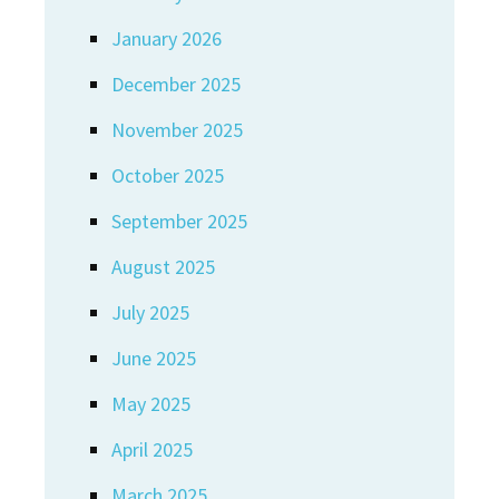
January 2026
December 2025
November 2025
October 2025
September 2025
August 2025
July 2025
June 2025
May 2025
April 2025
March 2025