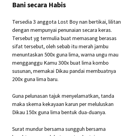
Bani secara Habis
Tersedia 3 anggota Lost Boy nan bertikai, lilitan
dengan mempunyai penunaian secara keras.
Tersebut yg termulia buat memasang berasas
sifat tersebut, oleh sebab itu merah jambu
menuntaskan 500x guna lima, warna ungu mau
mengganggu Kamu 300x buat lima kombo
susunan, memakai Dikau pandai membuatnya
200x guna lima baru.
Guna pelunasan tajuk menyelamatkan, tanda
maka skema kekayaan karun per meluluskan
Dikau 150x guna lima bentuk dua-duanya.
Surat mundur bersama sungguh bersama