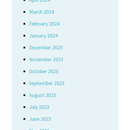
March 2024
February 2024
January 2024
December 2023
November 2023
October 2023
September 2023
August 2023
July 2023
June 2023