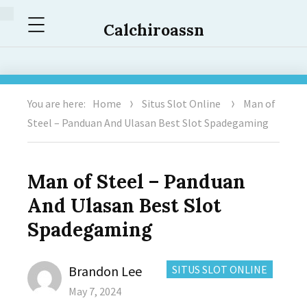
Menu
Calchiroassn
You are here:
Home
Situs Slot Online
Man of
Steel – Panduan And Ulasan Best Slot Spadegaming
Man of Steel – Panduan
And Ulasan Best Slot
Spadegaming
Author
CATEGORIES:
Brandon Lee
SITUS SLOT ONLINE
Posted
May 7, 2024