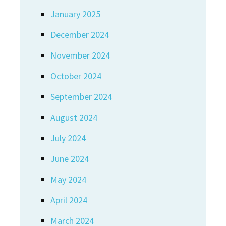
January 2025
December 2024
November 2024
October 2024
September 2024
August 2024
July 2024
June 2024
May 2024
April 2024
March 2024