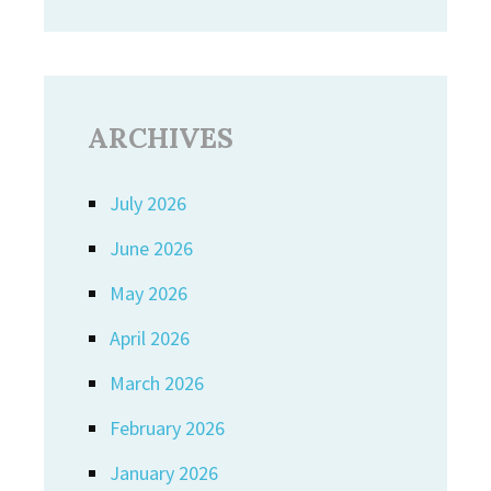
ARCHIVES
July 2026
June 2026
May 2026
April 2026
March 2026
February 2026
January 2026