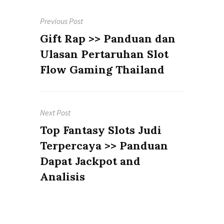
Post
Previous Post
navigation
Previous
Gift Rap >> Panduan dan
post:
Ulasan Pertaruhan Slot
Flow Gaming Thailand
Next Post
Next
Top Fantasy Slots Judi
post:
Terpercaya >> Panduan
Dapat Jackpot and
Analisis