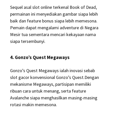
Sequel asal slot online terkenal Book of Dead,
permainan ini menyediakan gambar siapa lebih
baik dan feature bonus siapa lebih memesona.
Pemain dapat mengalami adventure di Negara
Mesir tua sementara mencari kekayaan nama
siapa tersembunyi.
4. Gonzo’s Quest Megaways
Gonzo’s Quest Megaways ialah inovasi sebab
slot gacor konvensional Gonzo’s Quest.Dengan
mekanisme Megaways, partisipan memiliki
ribuan cara untuk menang, serta feature
Avalanche siapa menghasilkan masing-masing
rotasi makin memesona.