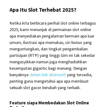
Apa Itu Slot Terhebat 2025?
Ketika kita berbicara perihal slot online terbagus
2025, kami menunjuk di permainan slot online
apa menyediakan pengalaman bermain apa luar
umum, ilustrasi apa memukau, ciri bonus yang
menguntungkan, dan tingkat pengembalian
partisipan (RTP) yang tinggi.Gim ini tak sekedar
mengasyikkan namun juga menghadiahkan
kesempatan gigantic bagi menang. Dengan
banyaknya
cbrbet link alternatif
yang tersedia,
penting guna mengetahui apa apa membuat
sebuah slot gacor berubah yang terbaik.
Feature siapa Membedakan Slot Online