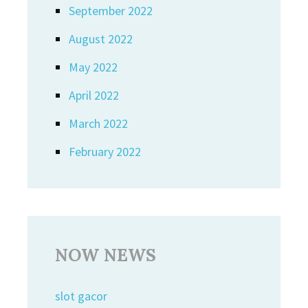
September 2022
August 2022
May 2022
April 2022
March 2022
February 2022
NOW NEWS
slot gacor