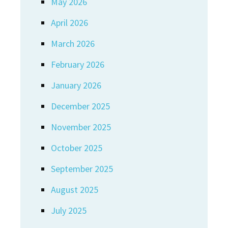
May 2026
April 2026
March 2026
February 2026
January 2026
December 2025
November 2025
October 2025
September 2025
August 2025
July 2025