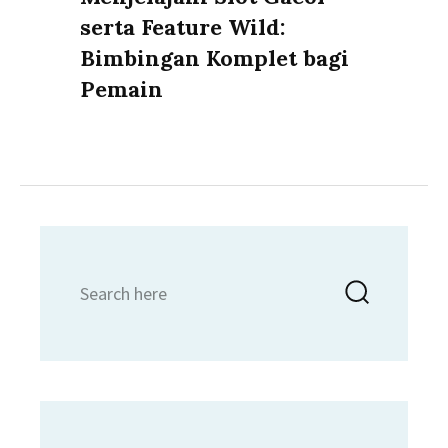
post:
serta Feature Wild:
Bimbingan Komplet bagi
Pemain
Search
Searc
for: