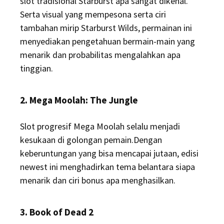
slot tradisional Starburst apa sangat dikenal.
Serta visual yang mempesona serta ciri
tambahan mirip Starburst Wilds, permainan ini
menyediakan pengetahuan bermain-main yang
menarik dan probabilitas mengalahkan apa
tinggian.
2. Mega Moolah: The Jungle
Slot progresif Mega Moolah selalu menjadi
kesukaan di golongan pemain.Dengan
keberuntungan yang bisa mencapai jutaan, edisi
newest ini menghadirkan tema belantara siapa
menarik dan ciri bonus apa menghasilkan.
3. Book of Dead 2