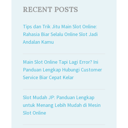
RECENT POSTS
Tips dan Trik Jitu Main Slot Online:
Rahasia Biar Selalu Online Slot Jadi
Andalan Kamu
Main Slot Online Tapi Lagi Error? Ini
Panduan Lengkap Hubungi Customer
Service Biar Cepat Kelar
Slot Mudah JP: Panduan Lengkap
untuk Menang Lebih Mudah di Mesin
Slot Online