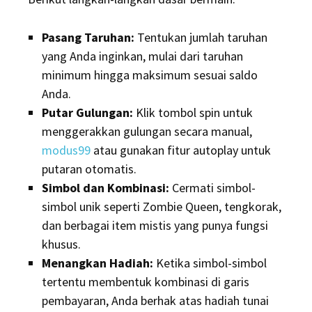
Pasang Taruhan:
Tentukan jumlah taruhan
yang Anda inginkan, mulai dari taruhan
minimum hingga maksimum sesuai saldo
Anda.
Putar Gulungan:
Klik tombol spin untuk
menggerakkan gulungan secara manual,
modus99
atau gunakan fitur autoplay untuk
putaran otomatis.
Simbol dan Kombinasi:
Cermati simbol-
simbol unik seperti Zombie Queen, tengkorak,
dan berbagai item mistis yang punya fungsi
khusus.
Menangkan Hadiah:
Ketika simbol-simbol
tertentu membentuk kombinasi di garis
pembayaran, Anda berhak atas hadiah tunai