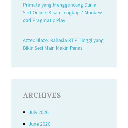
Primata yang Mengguncang Dunia
Slot Online: Kisah Lengkap 7 Monkeys
dari Pragmatic Play
Aztec Blaze: Rahasia RTP Tinggi yang
Bikin Sesi Main Makin Panas
ARCHIVES
July 2026
June 2026