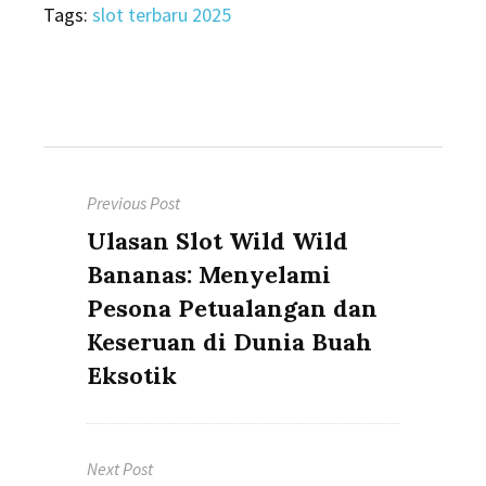
Tags:
slot terbaru 2025
Post
Previous Post
navigation
Previous
Ulasan Slot Wild Wild
post:
Bananas: Menyelami
Pesona Petualangan dan
Keseruan di Dunia Buah
Eksotik
Next Post