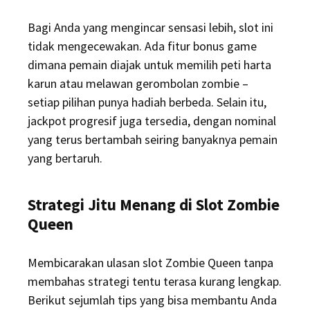
Bagi Anda yang mengincar sensasi lebih, slot ini
tidak mengecewakan. Ada fitur bonus game
dimana pemain diajak untuk memilih peti harta
karun atau melawan gerombolan zombie –
setiap pilihan punya hadiah berbeda. Selain itu,
jackpot progresif juga tersedia, dengan nominal
yang terus bertambah seiring banyaknya pemain
yang bertaruh.
Strategi Jitu Menang di Slot Zombie
Queen
Membicarakan ulasan slot Zombie Queen tanpa
membahas strategi tentu terasa kurang lengkap.
Berikut sejumlah tips yang bisa membantu Anda