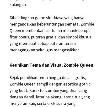
kalangan.
Dibandingkan game slot biasa yang hanya
mengandalkan keberuntungan semata, Zombie
Queen memberikan sentuhan menarik berupa
fitur bonus, putaran gratis, dan simbol khusus
yang membuat setiap putaran terasa
menegangkan sekaligus mengasyikkan.
Keunikan Tema dan Visual Zombie Queen
Sejak pemilihan tema hingga desain grafis,
Zombie Queen tampil dengan estetika gothic
yang kuat. Karakter zombie yang dirancang
dengan detail, latar belakang istana tua yang
menyeramkan, serta efek suara yang