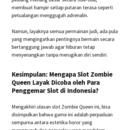
membuat hampir setiap putaran terasa seperti
petualangan menggugah adrenalin.
Namun, layaknya semua permainan judi, ada pula
yang mengingatkan pentingnya bermain secara
bertanggung jawab agar hiburan tetap
menyenangkan tanpa merugikan diri sendiri.
Kesimpulan: Mengapa Slot Zombie
Queen Layak Dicoba oleh Para
Penggemar Slot di Indonesia?
Mengakhiri ulasan slot Zombie Queen ini, bisa
disimpulkan bahwa game ini adalah perpaduan
sempurna antara estetika horor yang