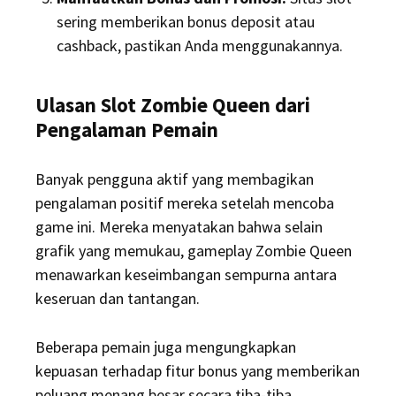
sering memberikan bonus deposit atau
cashback, pastikan Anda menggunakannya.
Ulasan Slot Zombie Queen dari
Pengalaman Pemain
Banyak pengguna aktif yang membagikan
pengalaman positif mereka setelah mencoba
game ini. Mereka menyatakan bahwa selain
grafik yang memukau, gameplay Zombie Queen
menawarkan keseimbangan sempurna antara
keseruan dan tantangan.
Beberapa pemain juga mengungkapkan
kepuasan terhadap fitur bonus yang memberikan
peluang menang besar secara tiba-tiba,