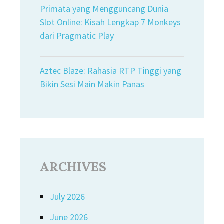
Primata yang Mengguncang Dunia
Slot Online: Kisah Lengkap 7 Monkeys
dari Pragmatic Play
Aztec Blaze: Rahasia RTP Tinggi yang
Bikin Sesi Main Makin Panas
ARCHIVES
July 2026
June 2026