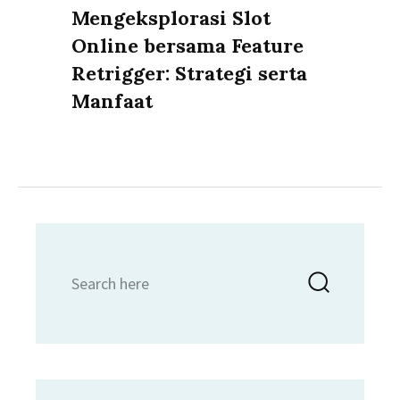
Next
Mengeksplorasi Slot
post:
Online bersama Feature
Retrigger: Strategi serta
Manfaat
Search
Searc
for: