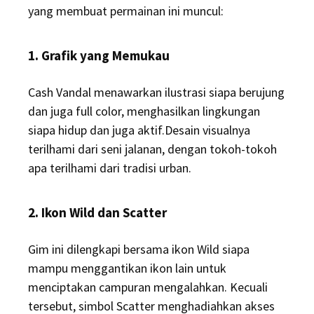
yang membuat permainan ini muncul:
1. Grafik yang Memukau
Cash Vandal menawarkan ilustrasi siapa berujung
dan juga full color, menghasilkan lingkungan
siapa hidup dan juga aktif.Desain visualnya
terilhami dari seni jalanan, dengan tokoh-tokoh
apa terilhami dari tradisi urban.
2. Ikon Wild dan Scatter
Gim ini dilengkapi bersama ikon Wild siapa
mampu menggantikan ikon lain untuk
menciptakan campuran mengalahkan. Kecuali
tersebut, simbol Scatter menghadiahkan akses