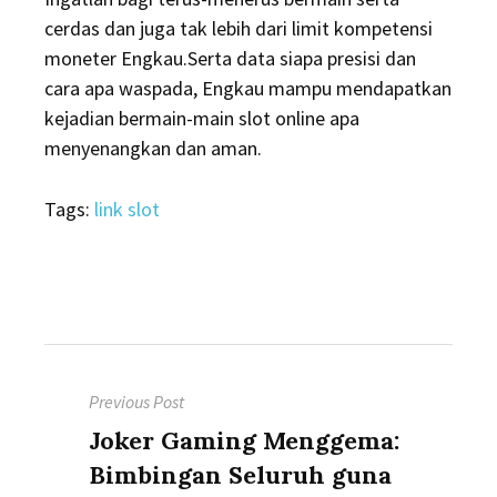
cerdas dan juga tak lebih dari limit kompetensi
moneter Engkau.Serta data siapa presisi dan
cara apa waspada, Engkau mampu mendapatkan
kejadian bermain-main slot online apa
menyenangkan dan aman.
Tags:
link slot
Post
Previous Post
navigation
Previous
Joker Gaming Menggema:
post:
Bimbingan Seluruh guna