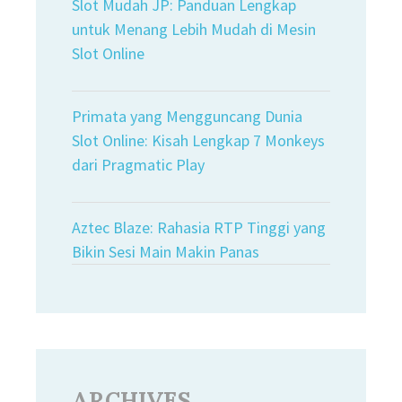
Slot Mudah JP: Panduan Lengkap
untuk Menang Lebih Mudah di Mesin
Slot Online
Primata yang Mengguncang Dunia
Slot Online: Kisah Lengkap 7 Monkeys
dari Pragmatic Play
Aztec Blaze: Rahasia RTP Tinggi yang
Bikin Sesi Main Makin Panas
ARCHIVES