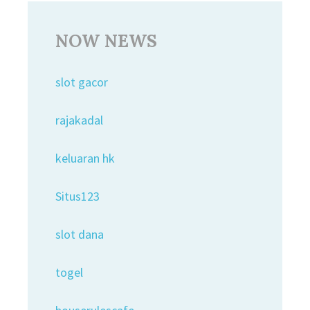
NOW NEWS
slot gacor
rajakadal
keluaran hk
Situs123
slot dana
togel