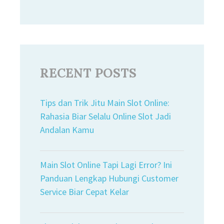
RECENT POSTS
Tips dan Trik Jitu Main Slot Online:
Rahasia Biar Selalu Online Slot Jadi
Andalan Kamu
Main Slot Online Tapi Lagi Error? Ini
Panduan Lengkap Hubungi Customer
Service Biar Cepat Kelar