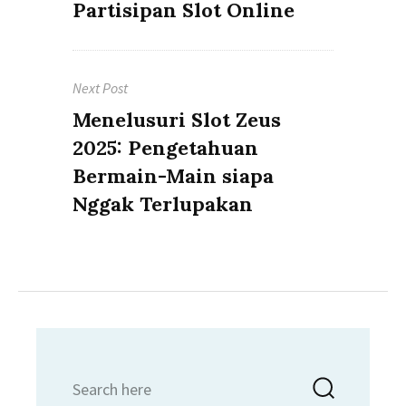
Partisipan Slot Online
Next Post
Next
Menelusuri Slot Zeus
post:
2025: Pengetahuan
Bermain-Main siapa
Nggak Terlupakan
Search
Searc
for: