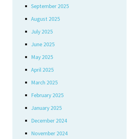
September 2025
August 2025
July 2025
June 2025
May 2025
April 2025
March 2025
February 2025
January 2025
December 2024
November 2024