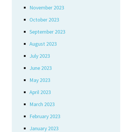
November 2023
October 2023
September 2023
August 2023
July 2023
June 2023
May 2023
April 2023
March 2023
February 2023
January 2023