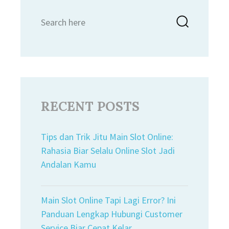
Search
Searc
for:
RECENT POSTS
Tips dan Trik Jitu Main Slot Online:
Rahasia Biar Selalu Online Slot Jadi
Andalan Kamu
Main Slot Online Tapi Lagi Error? Ini
Panduan Lengkap Hubungi Customer
Service Biar Cepat Kelar