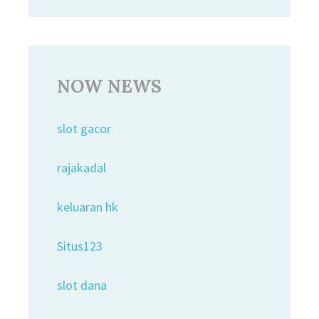
NOW NEWS
slot gacor
rajakadal
keluaran hk
Situs123
slot dana