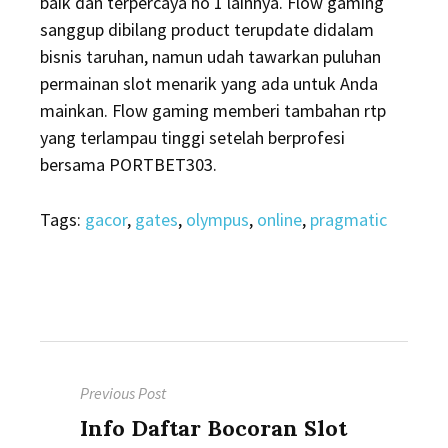
baik dan terpercaya no 1 lainnya. Flow gaming
sanggup dibilang product terupdate didalam
bisnis taruhan, namun udah tawarkan puluhan
permainan slot menarik yang ada untuk Anda
mainkan. Flow gaming memberi tambahan rtp
yang terlampau tinggi setelah berprofesi
bersama PORTBET303.
Tags:
gacor
,
gates
,
olympus
,
online
,
pragmatic
Post
Previous Post
navigation
Previous
Info Daftar Bocoran Slot