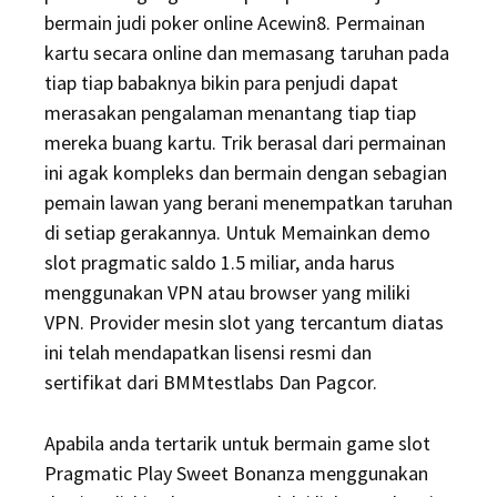
bermain judi poker online Acewin8. Permainan
kartu secara online dan memasang taruhan pada
tiap tiap babaknya bikin para penjudi dapat
merasakan pengalaman menantang tiap tiap
mereka buang kartu. Trik berasal dari permainan
ini agak kompleks dan bermain dengan sebagian
pemain lawan yang berani menempatkan taruhan
di setiap gerakannya. Untuk Memainkan demo
slot pragmatic saldo 1.5 miliar, anda harus
menggunakan VPN atau browser yang miliki
VPN. Provider mesin slot yang tercantum diatas
ini telah mendapatkan lisensi resmi dan
sertifikat dari BMMtestlabs Dan Pagcor.
Apabila anda tertarik untuk bermain game slot
Pragmatic Play Sweet Bonanza menggunakan