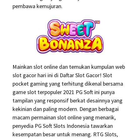
pembawa kemujuran.
Mainkan slot online dan temukan kumpulan web
slot gacor hari ini di Daftar Slot Gacor! Slot
pocket gaming yang terhitung dikenal bersama
game slot terpopuler 2021 PG Soft ini punya
tampilan yang responsif berkat desainnya yang
kekinian dan paling modern. Dengan berbagai
macam permainan slot online yang menarik,
penyedia PG Soft Slots Indonesia tawarkan
kesempatan besar untuk menang. RTG Slots,