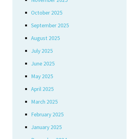
October 2025
September 2025
August 2025
July 2025
June 2025
May 2025
April 2025
March 2025
February 2025
January 2025