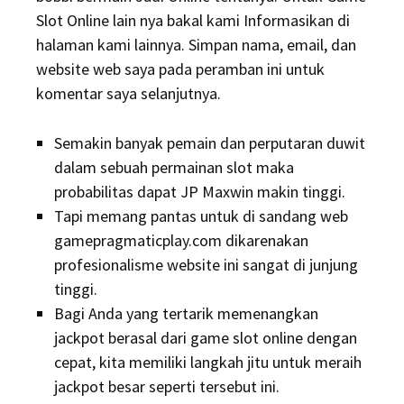
Slot Online lain nya bakal kami Informasikan di
halaman kami lainnya. Simpan nama, email, dan
website web saya pada peramban ini untuk
komentar saya selanjutnya.
Semakin banyak pemain dan perputaran duwit
dalam sebuah permainan slot maka
probabilitas dapat JP Maxwin makin tinggi.
Tapi memang pantas untuk di sandang web
gamepragmaticplay.com dikarenakan
profesionalisme website ini sangat di junjung
tinggi.
Bagi Anda yang tertarik memenangkan
jackpot berasal dari game slot online dengan
cepat, kita memiliki langkah jitu untuk meraih
jackpot besar seperti tersebut ini.