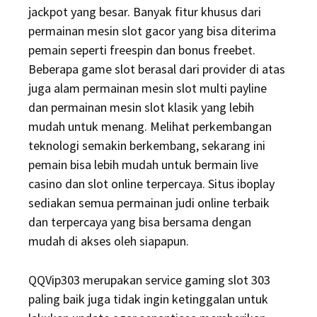
jackpot yang besar. Banyak fitur khusus dari
permainan mesin slot gacor yang bisa diterima
pemain seperti freespin dan bonus freebet.
Beberapa game slot berasal dari provider di atas
juga alam permainan mesin slot multi payline
dan permainan mesin slot klasik yang lebih
mudah untuk menang. Melihat perkembangan
teknologi semakin berkembang, sekarang ini
pemain bisa lebih mudah untuk bermain live
casino dan slot online terpercaya. Situs iboplay
sediakan semua permainan judi online terbaik
dan terpercaya yang bisa bersama dengan
mudah di akses oleh siapapun.
QQVip303 merupakan service gaming slot 303
paling baik juga tidak ingin ketinggalan untuk