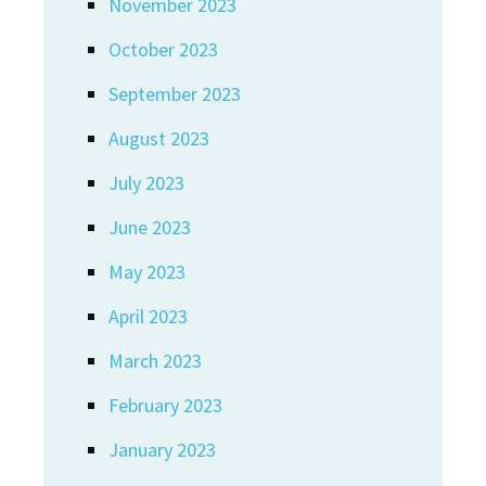
November 2023
October 2023
September 2023
August 2023
July 2023
June 2023
May 2023
April 2023
March 2023
February 2023
January 2023