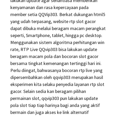
lakukan update agar senantiasa memberikan
kenyamanan dan rasa kepercayaan pada
member setia QQVip303. Berkat dukungan html5
yang udah terpasang, website rtp slot gacor
dapat dibuka melalui beragam macam perangkat
seperti, Smartphone, tablet, hingga pc desktop.
Menggunakan sistem algoritma perhitungan win
rate, RTP Live QQvip303 bisa lakukan update
beragam macam pola dan bocoran slot gacor
bersama tingkat kemenangan tertinggi hari ini.
Perlu diingat, bahwasanya bocoran rtp live yang
dipersembahkan oleh qqvip303 merupakan hasil
eksperimen kita selaku penyedia layanan rtp slot
gacor. Selain sedia kan beragam pilihan
permainan slot, qqvip303 pun lakukan update
pola slot tiap tiap harinya bagi anda yang aktif
bermain dan juga akses ke link alternatif