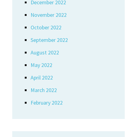
December 2022
November 2022
October 2022
September 2022
August 2022
May 2022
April 2022
March 2022
February 2022