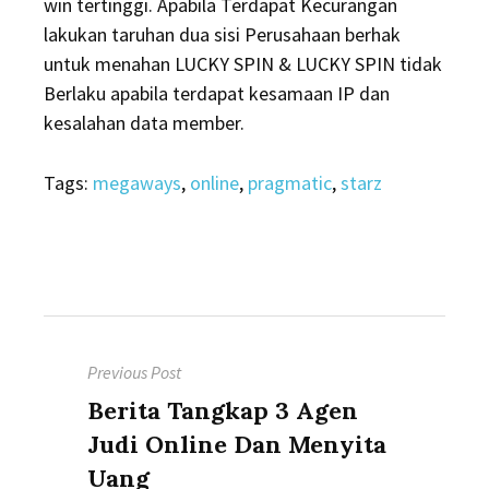
win tertinggi. Apabila Terdapat Kecurangan
lakukan taruhan dua sisi Perusahaan berhak
untuk menahan LUCKY SPIN & LUCKY SPIN tidak
Berlaku apabila terdapat kesamaan IP dan
kesalahan data member.
Tags:
megaways
,
online
,
pragmatic
,
starz
Post
Previous Post
navigation
Previous
Berita Tangkap 3 Agen
post:
Judi Online Dan Menyita
Uang