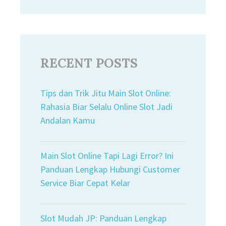
RECENT POSTS
Tips dan Trik Jitu Main Slot Online:
Rahasia Biar Selalu Online Slot Jadi
Andalan Kamu
Main Slot Online Tapi Lagi Error? Ini
Panduan Lengkap Hubungi Customer
Service Biar Cepat Kelar
Slot Mudah JP: Panduan Lengkap