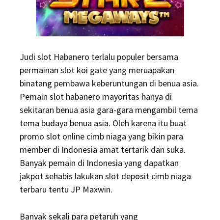
Judi slot Habanero terlalu populer bersama
permainan slot koi gate yang meruapakan
binatang pembawa keberuntungan di benua asia.
Pemain slot habanero mayoritas hanya di
sekitaran benua asia gara-gara mengambil tema
tema budaya benua asia. Oleh karena itu buat
promo slot online cimb niaga yang bikin para
member di Indonesia amat tertarik dan suka.
Banyak pemain di Indonesia yang dapatkan
jakpot sehabis lakukan slot deposit cimb niaga
terbaru tentu JP Maxwin.
Banyak sekali para petaruh yang