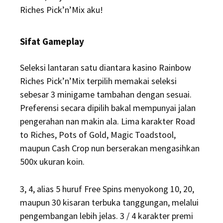
Riches Pick’n’Mix aku!
Sifat Gameplay
Seleksi lantaran satu diantara kasino Rainbow
Riches Pick’n’Mix terpilih memakai seleksi
sebesar 3 minigame tambahan dengan sesuai.
Preferensi secara dipilih bakal mempunyai jalan
pengerahan nan makin ala. Lima karakter Road
to Riches, Pots of Gold, Magic Toadstool,
maupun Cash Crop nun berserakan mengasihkan
500x ukuran koin.
3, 4, alias 5 huruf Free Spins menyokong 10, 20,
maupun 30 kisaran terbuka tanggungan, melalui
pengembangan lebih jelas. 3 / 4 karakter premi