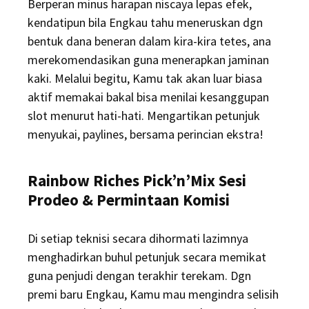
Berperan minus harapan niscaya lepas efek,
kendatipun bila Engkau tahu meneruskan dgn
bentuk dana beneran dalam kira-kira tetes, ana
merekomendasikan guna menerapkan jaminan
kaki. Melalui begitu, Kamu tak akan luar biasa
aktif memakai bakal bisa menilai kesanggupan
slot menurut hati-hati. Mengartikan petunjuk
menyukai, paylines, bersama perincian ekstra!
Rainbow Riches Pick’n’Mix Sesi
Prodeo & Permintaan Komisi
Di setiap teknisi secara dihormati lazimnya
menghadirkan buhul petunjuk secara memikat
guna penjudi dengan terakhir terekam. Dgn
premi baru Engkau, Kamu mau mengindra selisih