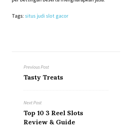
Tags:
situs judi slot gacor
Post
Previous Post
navigation
Previous
Tasty Treats
post:
Next Post
Next
Top 10 3 Reel Slots
post:
Review & Guide