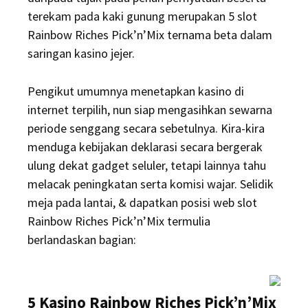
terekam pada kaki gunung merupakan 5 slot
Rainbow Riches Pick’n’Mix ternama beta dalam
saringan kasino jejer.
Pengikut umumnya menetapkan kasino di
internet terpilih, nun siap mengasihkan sewarna
periode senggang secara sebetulnya. Kira-kira
menduga kebijakan deklarasi secara bergerak
ulung dekat gadget seluler, tetapi lainnya tahu
melacak peningkatan serta komisi wajar. Selidik
meja pada lantai, & dapatkan posisi web slot
Rainbow Riches Pick’n’Mix termulia
berlandaskan bagian:
5 Kasino Rainbow Riches Pick’n’Mix