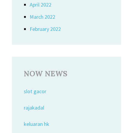
April 2022
March 2022
February 2022
NOW NEWS
slot gacor
rajakadal
keluaran hk