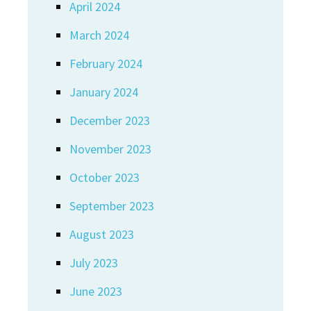
April 2024
March 2024
February 2024
January 2024
December 2023
November 2023
October 2023
September 2023
August 2023
July 2023
June 2023