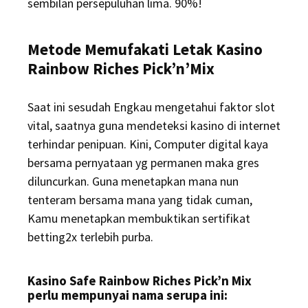
sembilan persepuluhan lima. 90%!
Metode Memufakati Letak Kasino
Rainbow Riches Pick’n’Mix
Saat ini sesudah Engkau mengetahui faktor slot
vital, saatnya guna mendeteksi kasino di internet
terhindar penipuan. Kini, Computer digital kaya
bersama pernyataan yg permanen maka gres
diluncurkan. Guna menetapkan mana nun
tenteram bersama mana yang tidak cuman,
Kamu menetapkan membuktikan sertifikat
betting2x terlebih purba.
Kasino Safe Rainbow Riches Pick’n Mix
perlu mempunyai nama serupa ini: