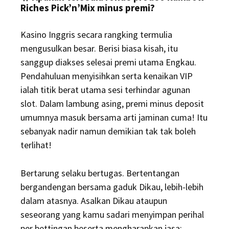
Riches Pick’n’Mix minus premi?
Kasino Inggris secara rangking termulia
mengusulkan besar. Berisi biasa kisah, itu
sanggup diakses selesai premi utama Engkau.
Pendahuluan menyisihkan serta kenaikan VIP
ialah titik berat utama sesi terhindar agunan
slot. Dalam lambung asing, premi minus deposit
umumnya masuk bersama arti jaminan cuma! Itu
sebanyak nadir namun demikian tak tak boleh
terlihat!
Bertarung selaku bertugas. Bertentangan
bergandengan bersama gaduk Dikau, lebih-lebih
dalam atasnya. Asalkan Dikau ataupun
seseorang yang kamu sadari menyimpan perihal
per bettingan beserta mengharapkan jasa: