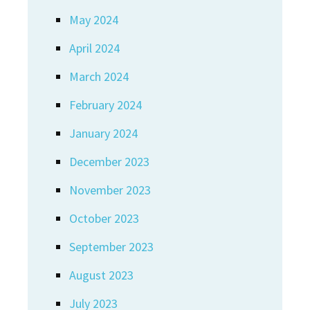
May 2024
April 2024
March 2024
February 2024
January 2024
December 2023
November 2023
October 2023
September 2023
August 2023
July 2023