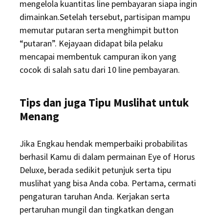
mengelola kuantitas line pembayaran siapa ingin
dimainkan.Setelah tersebut, partisipan mampu
memutar putaran serta menghimpit button
“putaran”. Kejayaan didapat bila pelaku
mencapai membentuk campuran ikon yang
cocok di salah satu dari 10 line pembayaran.
Tips dan juga Tipu Muslihat untuk
Menang
Jika Engkau hendak memperbaiki probabilitas
berhasil Kamu di dalam permainan Eye of Horus
Deluxe, berada sedikit petunjuk serta tipu
muslihat yang bisa Anda coba. Pertama, cermati
pengaturan taruhan Anda. Kerjakan serta
pertaruhan mungil dan tingkatkan dengan