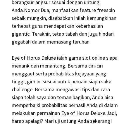
berangsur-angsur sesuai dengan untung
Anda.Nomor Dua, manfaatkan feature freespin
sebaik mungkin, disebabkan inilah kemungkinan
terhebat guna mendapatkan keberhasilan
gigantic. Terakhir, tetap tabah dan juga hindari
gegabah dalam memasang taruhan.
Eye of Horus Deluxe ialah game slot online siapa
menarik dan menantang. Bersama ciri-ciri
menggaet serta probabilitas kejayaan yang
tinggi, gim ini sesuai untuk pemain siapa suka
challenge. Bersama mengawasi tips dan cara
siapa telah saya dan teman bagikan, Anda bisa
memperbaiki probabilitas berhasil Anda di dalam
melakukan permainan Eye of Horus Deluxe.Jadi,
harap apalagi? Mari uji untung Anda sekarang!