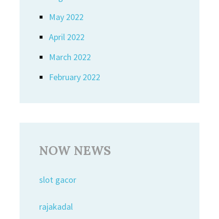
May 2022
April 2022
March 2022
February 2022
NOW NEWS
slot gacor
rajakadal