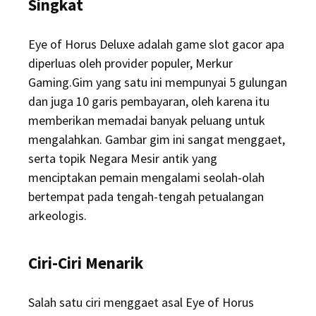
Singkat
Eye of Horus Deluxe adalah game slot gacor apa
diperluas oleh provider populer, Merkur
Gaming.Gim yang satu ini mempunyai 5 gulungan
dan juga 10 garis pembayaran, oleh karena itu
memberikan memadai banyak peluang untuk
mengalahkan. Gambar gim ini sangat menggaet,
serta topik Negara Mesir antik yang
menciptakan pemain mengalami seolah-olah
bertempat pada tengah-tengah petualangan
arkeologis.
Ciri-Ciri Menarik
Salah satu ciri menggaet asal Eye of Horus