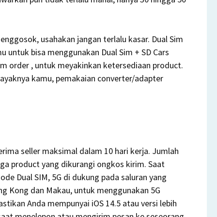
enggosok, usahakan jangan terlalu kasar. Dual Sim
amu untuk bisa menggunakan Dual Sim + SD Cars
m order , untuk meyakinkan ketersediaan product.
 layaknya kamu, pemakaian converter/adapter
rima seller maksimal dalam 10 hari kerja. Jumlah
rga product yang dikurangi ongkos kirim. Saat
de Dual SIM, 5G di dukung pada saluran yang
Hong Kong dan Makau, untuk menggunakan 5G
astikan Anda mempunyai iOS 14.5 atau versi lebih
 saat menelepon atau mengirim pesan ke seseorang