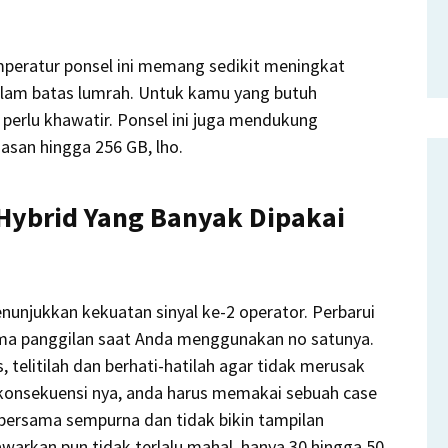
eratur ponsel ini memang sedikit meningkat
alam batas lumrah. Untuk kamu yang butuh
 perlu khawatir. Ponsel ini juga mendukung
asan hingga 256 GB, lho.
Hybrid Yang Banyak Dipakai
menunjukkan kekuatan sinyal ke-2 operator. Perbarui
erima panggilan saat Anda menggunakan no satunya.
 telitilah dan berhati-hatilah agar tidak merusak
konsekuensi nya, anda harus memakai sebuah case
 bersama sempurna dan tidak bikin tampilan
warkan pun tidak terlalu mahal, hanya 30 hingga 50