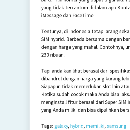
yang tidak tercantum didalam app Kontak
iMessage dan FaceTime.
Tentunya, di Indonesia tetap jarang se
SIM hybrid. Berbeda bersama dengan bara
dengan harga yang mahal. Contohnya, un
230 ribuan.
Tapi andaikan lihat berasal dari spesifik
dibandrol dengan harga yang kurang leb
Siapapun tidak memerlukan slot lain ata
Ketika sudah cocok maka Anda bisa lak
menginstall fitur berasal dari Super S
yang Anda miliki dan bisa dipulihkan be
Tags:
galaxy
,
hybrid
,
memiliki
,
samsung