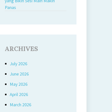
yang Bikin Sesi Main Makin
Panas
ARCHIVES
July 2026
June 2026
May 2026
April 2026
March 2026