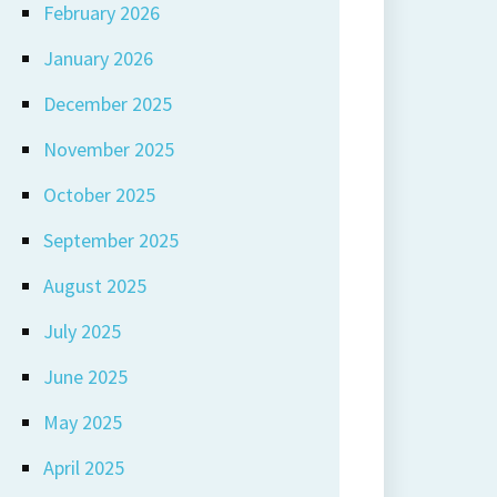
February 2026
January 2026
December 2025
November 2025
October 2025
September 2025
August 2025
July 2025
June 2025
May 2025
April 2025