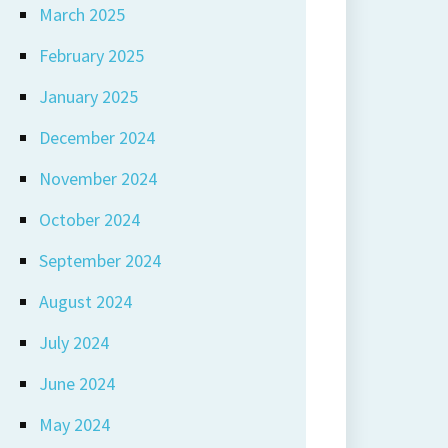
March 2025
February 2025
January 2025
December 2024
November 2024
October 2024
September 2024
August 2024
July 2024
June 2024
May 2024