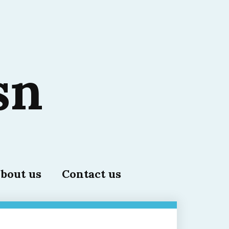
sn
bout us
Contact us