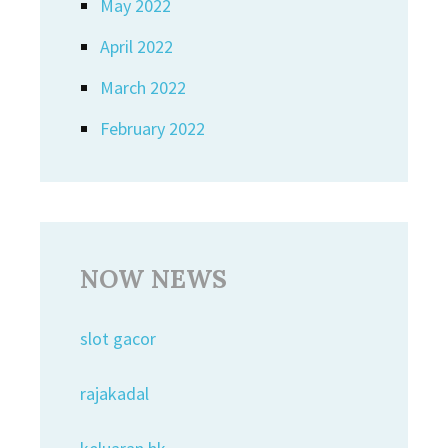
May 2022
April 2022
March 2022
February 2022
NOW NEWS
slot gacor
rajakadal