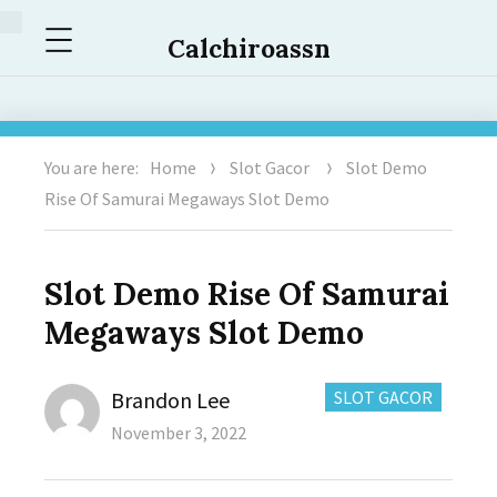
Menu
Calchiroassn
You are here:
Home
Slot Gacor
Slot Demo
Rise Of Samurai Megaways Slot Demo
Slot Demo Rise Of Samurai
Megaways Slot Demo
Author
CATEGORIES:
Brandon Lee
SLOT GACOR
Posted
November 3, 2022
on