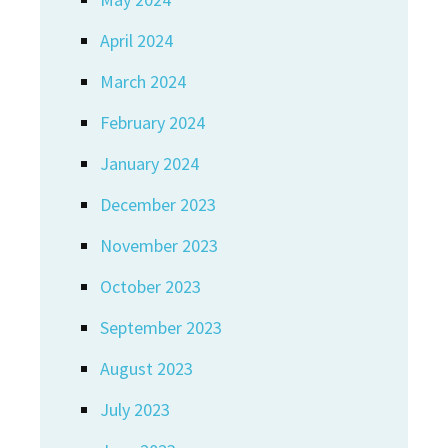
April 2024
March 2024
February 2024
January 2024
December 2023
November 2023
October 2023
September 2023
August 2023
July 2023