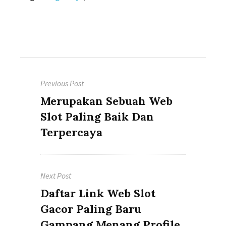
Post
Previous Post
navigation
Previous
Merupakan Sebuah Web
post:
Slot Paling Baik Dan
Terpercaya
Next Post
Next
Daftar Link Web Slot
post:
Gacor Paling Baru
Gampang Menang Profile