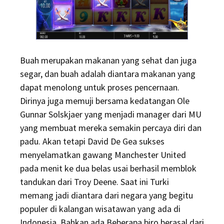
Buah merupakan makanan yang sehat dan juga
segar, dan buah adalah diantara makanan yang
dapat menolong untuk proses pencernaan.
Dirinya juga memuji bersama kedatangan Ole
Gunnar Solskjaer yang menjadi manager dari MU
yang membuat mereka semakin percaya diri dan
padu. Akan tetapi David De Gea sukses
menyelamatkan gawang Manchester United
pada menit ke dua belas usai berhasil memblok
tandukan dari Troy Deene. Saat ini Turki
memang jadi diantara dari negara yang begitu
populer di kalangan wisatawan yang ada di
Indonesia. Bahkan ada Beberapa biro berasal dari