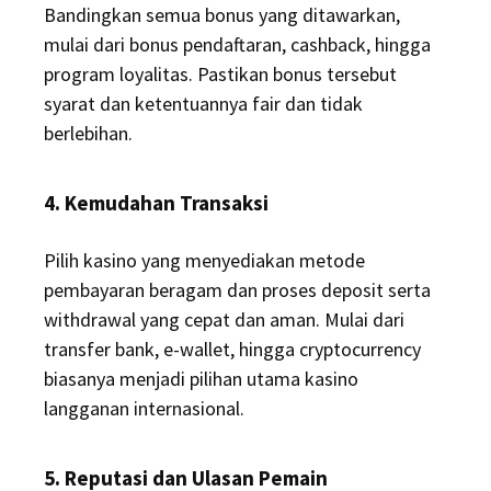
Bandingkan semua bonus yang ditawarkan,
mulai dari bonus pendaftaran, cashback, hingga
program loyalitas. Pastikan bonus tersebut
syarat dan ketentuannya fair dan tidak
berlebihan.
4. Kemudahan Transaksi
Pilih kasino yang menyediakan metode
pembayaran beragam dan proses deposit serta
withdrawal yang cepat dan aman. Mulai dari
transfer bank, e-wallet, hingga cryptocurrency
biasanya menjadi pilihan utama kasino
langganan internasional.
5. Reputasi dan Ulasan Pemain