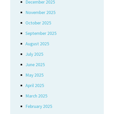
December 2025
November 2025
October 2025
September 2025
August 2025
July 2025
June 2025
May 2025
April 2025
March 2025
February 2025