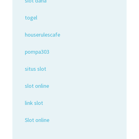
slot dana
togel
houserulescafe
pompa303
situs slot
slot online
link slot
Slot online