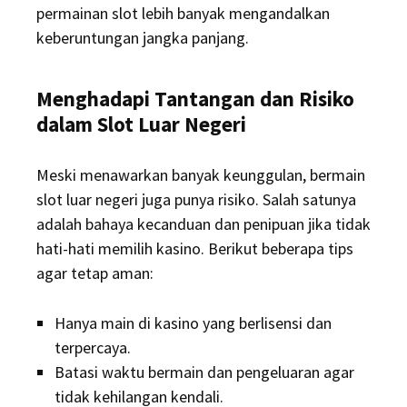
permainan slot lebih banyak mengandalkan
keberuntungan jangka panjang.
Menghadapi Tantangan dan Risiko
dalam Slot Luar Negeri
Meski menawarkan banyak keunggulan, bermain
slot luar negeri juga punya risiko. Salah satunya
adalah bahaya kecanduan dan penipuan jika tidak
hati-hati memilih kasino. Berikut beberapa tips
agar tetap aman:
Hanya main di kasino yang berlisensi dan
terpercaya.
Batasi waktu bermain dan pengeluaran agar
tidak kehilangan kendali.