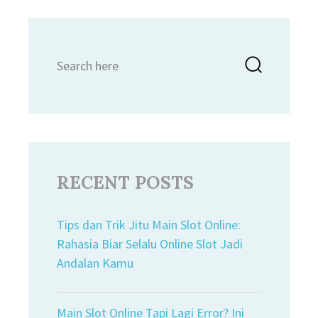
Search
Searc
for:
RECENT POSTS
Tips dan Trik Jitu Main Slot Online:
Rahasia Biar Selalu Online Slot Jadi
Andalan Kamu
Main Slot Online Tapi Lagi Error? Ini