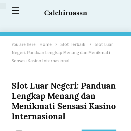
Menu
Calchiroassn
You are here:
Home
Slot Terbaik
Slot Luar
Negeri: Panduan Lengkap Menang dan Menikmati
Sensasi Kasino Internasional
Slot Luar Negeri: Panduan
Lengkap Menang dan
Menikmati Sensasi Kasino
Internasional