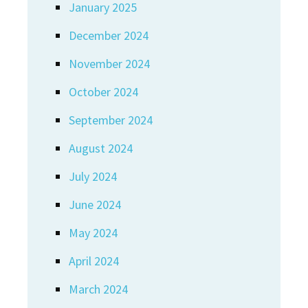
January 2025
December 2024
November 2024
October 2024
September 2024
August 2024
July 2024
June 2024
May 2024
April 2024
March 2024