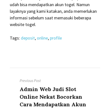
udah bisa mendapatkan akun togel. Namun
layaknya yang kami katakan, anda memerlukan
informasi sebelum saat memasuki beberapa
website togel.
Tags:
deposit
,
online
,
profile
Post
Previous Post
navigation
Previous
Admin Web Judi Slot
post:
Online Nekat Bocorkan
Cara Mendapatkan Akun