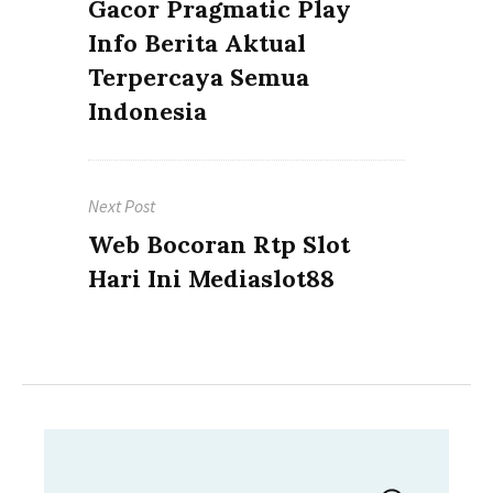
Gacor Pragmatic Play
Info Berita Aktual
Terpercaya Semua
Indonesia
Next Post
Next
Web Bocoran Rtp Slot
post:
Hari Ini Mediaslot88
Search