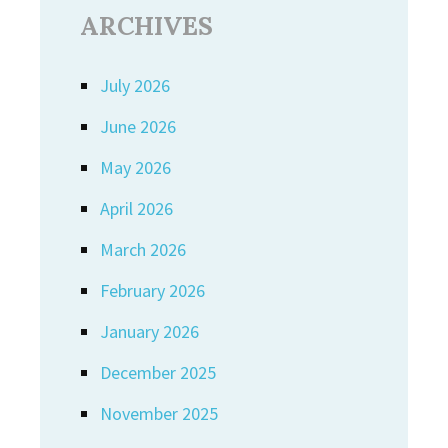
ARCHIVES
July 2026
June 2026
May 2026
April 2026
March 2026
February 2026
January 2026
December 2025
November 2025