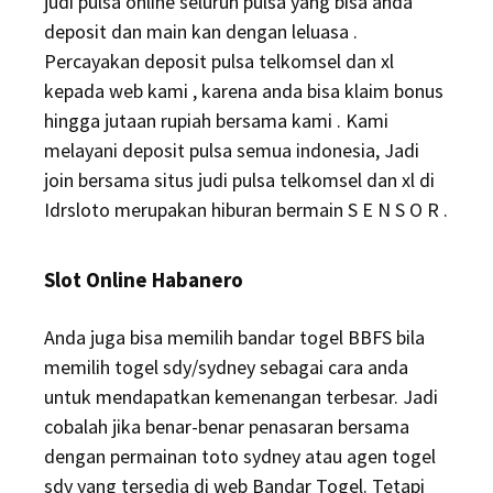
judi pulsa online seluruh pulsa yang bisa anda
deposit dan main kan dengan leluasa .
Percayakan deposit pulsa telkomsel dan xl
kepada web kami , karena anda bisa klaim bonus
hingga jutaan rupiah bersama kami . Kami
melayani deposit pulsa semua indonesia, Jadi
join bersama situs judi pulsa telkomsel dan xl di
Idrsloto merupakan hiburan bermain S E N S O R .
Slot Online Habanero
Anda juga bisa memilih bandar togel BBFS bila
memilih togel sdy/sydney sebagai cara anda
untuk mendapatkan kemenangan terbesar. Jadi
cobalah jika benar-benar penasaran bersama
dengan permainan toto sydney atau agen togel
sdy yang tersedia di web Bandar Togel. Tetapi