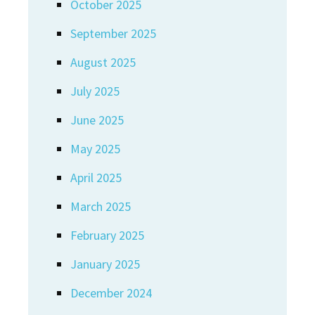
October 2025
September 2025
August 2025
July 2025
June 2025
May 2025
April 2025
March 2025
February 2025
January 2025
December 2024