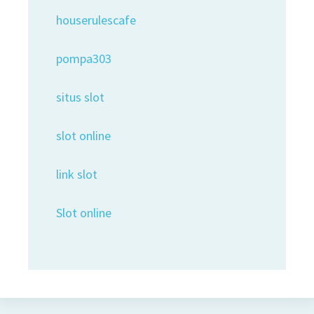
houserulescafe
pompa303
situs slot
slot online
link slot
Slot online