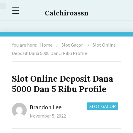
Menu
Calchiroassn
You are here:
Home
Slot Gacor
Slot Online
Deposit Dana 5000 Dan 5 Ribu Profile
Slot Online Deposit Dana
5000 Dan 5 Ribu Profile
Author
CATEGORIES:
Brandon Lee
SLOT GACOR
Posted
November 5, 2022
on