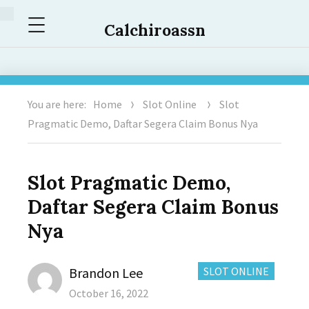
Menu
Calchiroassn
You are here:
Home
Slot Online
Slot
Pragmatic Demo, Daftar Segera Claim Bonus Nya
Slot Pragmatic Demo,
Daftar Segera Claim Bonus
Nya
Author
CATEGORIES:
Brandon Lee
SLOT ONLINE
Posted
October 16, 2022