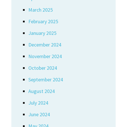
March 2025
February 2025
January 2025
December 2024
November 2024
October 2024
September 2024
August 2024
July 2024
June 2024
May 2024