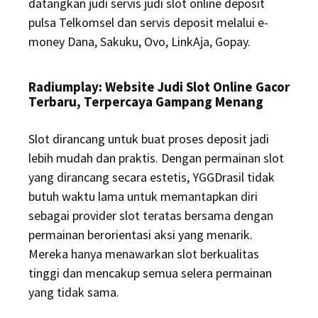
datangkan judi servis judi slot online deposit
pulsa Telkomsel dan servis deposit melalui e-
money Dana, Sakuku, Ovo, LinkAja, Gopay.
Radiumplay: Website Judi Slot Online Gacor
Terbaru, Terpercaya Gampang Menang
Slot dirancang untuk buat proses deposit jadi
lebih mudah dan praktis. Dengan permainan slot
yang dirancang secara estetis, YGGDrasil tidak
butuh waktu lama untuk memantapkan diri
sebagai provider slot teratas bersama dengan
permainan berorientasi aksi yang menarik.
Mereka hanya menawarkan slot berkualitas
tinggi dan mencakup semua selera permainan
yang tidak sama.