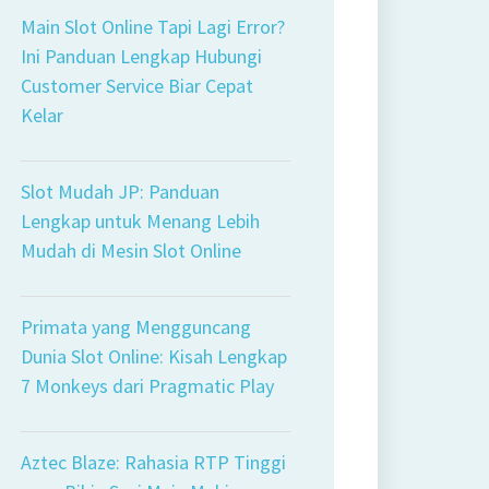
Main Slot Online Tapi Lagi Error?
Ini Panduan Lengkap Hubungi
Customer Service Biar Cepat
Kelar
Slot Mudah JP: Panduan
Lengkap untuk Menang Lebih
Mudah di Mesin Slot Online
Primata yang Mengguncang
Dunia Slot Online: Kisah Lengkap
7 Monkeys dari Pragmatic Play
Aztec Blaze: Rahasia RTP Tinggi