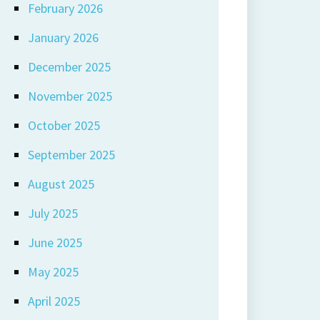
February 2026
January 2026
December 2025
November 2025
October 2025
September 2025
August 2025
July 2025
June 2025
May 2025
April 2025