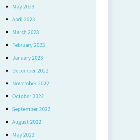
May 2023
April 2023
March 2023
February 2023
January 2023
December 2022
November 2022
October 2022
September 2022
August 2022
May 2022