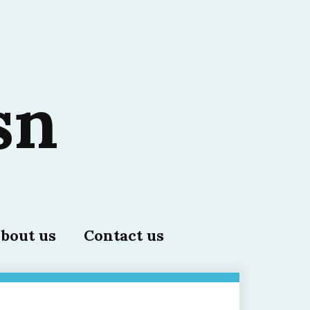
sn
bout us
Contact us