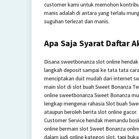
customer kami untuk memohon kontribus
manis adalah di antara yang terlalu mun
suguhan terlezat dan manis.
Apa Saja Syarat Daftar A
Disana sweetbonanza slot online hendak d
langkah deposit sampai ke tata tata ca
menciptakan duit mudah dari internet s
main slot di slot buah Sweet Bonanza Terb
online sweetbonanza Sweet Bonanza m
lengkap mengenai rahasia Slot buah Swee
ataupun beroleh berita slot online gacor.
Customer Service hendak memandu bosk
online bermain slot Sweet Bonanza onlin
dalam judi online kategori slot, tapi buk