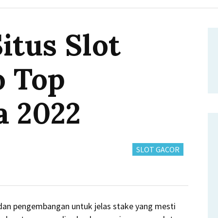
Situs Slot
o Top
a 2022
CATEGORIES:
SLOT GACOR
 dan pengembangan untuk jelas stake yang mesti