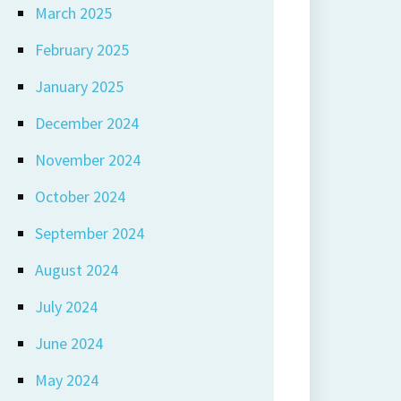
March 2025
February 2025
January 2025
December 2024
November 2024
October 2024
September 2024
August 2024
July 2024
June 2024
May 2024