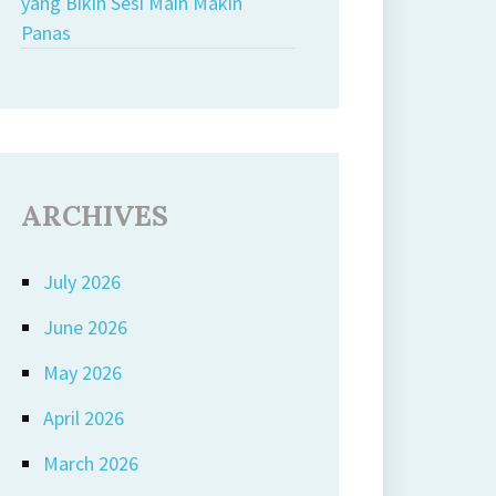
yang Bikin Sesi Main Makin
Panas
ARCHIVES
July 2026
June 2026
May 2026
April 2026
March 2026