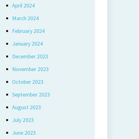
April 2024
March 2024
February 2024
January 2024
December 2023
November 2023
October 2023
September 2023
August 2023
July 2023
June 2023