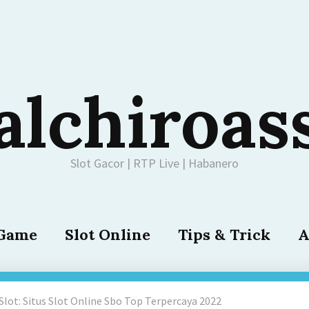
alchiroas
Slot Gacor | RTP Live | Habanero
Game
Slot Online
Tips & Trick
A
 Slot: Situs Slot Online Sbo Top Terpercaya 2022