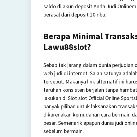
saldo di akun deposit Anda Judi Onlineme
berasal dari deposit 10 ribu.
Berapa Minimal Transak
Lawu88slot?
Sebab tak jarang dalam dunia perjudian o
web judi di internet. Salah satunya ada
tersebut. Makanya link alternatif ini har
taruhan konsisten berjalan tanpa hambata
lakukan di Slot slot Official Online Spo
banyak pilihan untuk laksanakan transak
dikarenakan kemudahan cara bermain da
besar. Semenarik apapun dunia judi online
sebelum bermain.