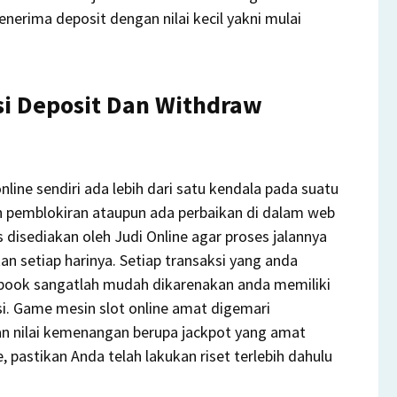
nerima deposit dengan nilai kecil yakni mulai
si Deposit Dan Withdraw
nline sendiri ada lebih dari satu kendala pada suatu
lah pemblokiran ataupun ada perbaikan di dalam web
us disediakan oleh Judi Online agar proses jalannya
n setiap harinya. Setiap transaksi yang anda
rtsbook sangatlah mudah dikarenakan anda memiliki
si. Game mesin slot online amat digemari
n nilai kemenangan berupa jackpot yang amat
, pastikan Anda telah lakukan riset terlebih dahulu