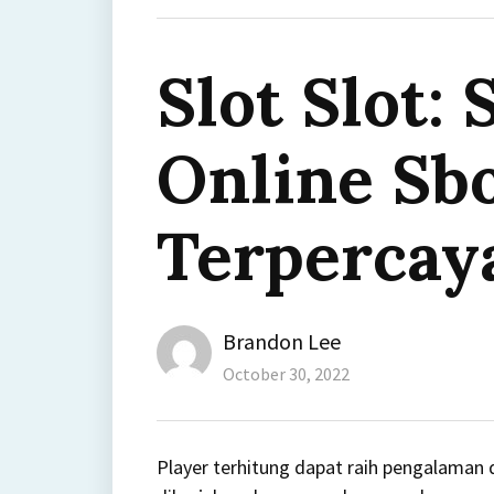
Slot Slot: 
Online Sb
Terpercay
Author
Brandon Lee
Posted
October 30, 2022
on
Player terhitung dapat raih pengalaman