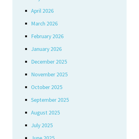
April 2026
March 2026
February 2026
January 2026
December 2025
November 2025
October 2025
September 2025
August 2025
July 2025
June 2025