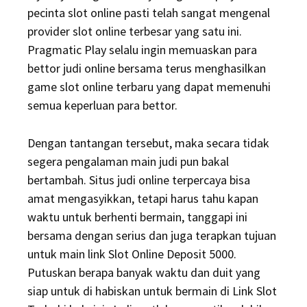
pecinta slot online pasti telah sangat mengenal
provider slot online terbesar yang satu ini.
Pragmatic Play selalu ingin memuaskan para
bettor judi online bersama terus menghasilkan
game slot online terbaru yang dapat memenuhi
semua keperluan para bettor.
Dengan tantangan tersebut, maka secara tidak
segera pengalaman main judi pun bakal
bertambah. Situs judi online terpercaya bisa
amat mengasyikkan, tetapi harus tahu kapan
waktu untuk berhenti bermain, tanggapi ini
bersama dengan serius dan juga terapkan tujuan
untuk main link Slot Online Deposit 5000.
Putuskan berapa banyak waktu dan duit yang
siap untuk di habiskan untuk bermain di Link Slot