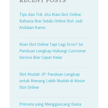
RECENT POSTS
Tips dan Trik Jitu Main Slot Online:
Rahasia Biar Selalu Online Slot Jadi
Andalan Kamu
Main Slot Online Tapi Lagi Error? Ini
Panduan Lengkap Hubungi Customer
Service Biar Cepat Kelar
Slot Mudah JP: Panduan Lengkap
untuk Menang Lebih Mudah di Mesin
Slot Online
Primata yang Mengguncang Dunia