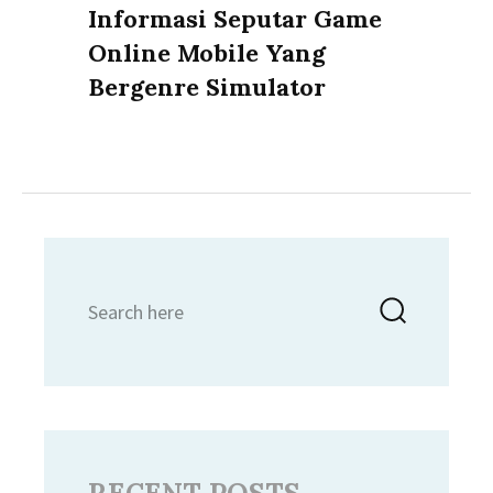
post:
Informasi Seputar Game
Online Mobile Yang
Bergenre Simulator
Search
Searc
for: