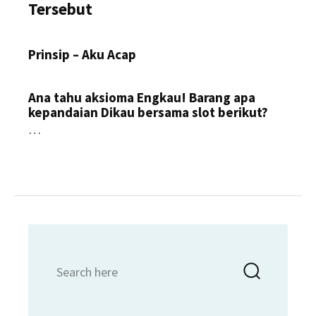
Tersebut
Prinsip – Aku Acap
Ana tahu aksioma Engkau! Barang apa
kepandaian Dikau bersama slot berikut?
…
Search
Searc
for: