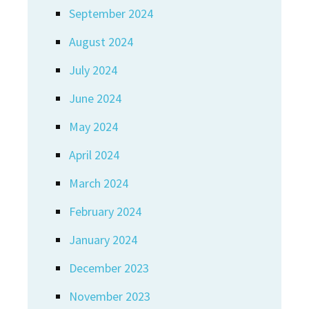
September 2024
August 2024
July 2024
June 2024
May 2024
April 2024
March 2024
February 2024
January 2024
December 2023
November 2023