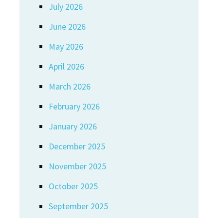
July 2026
June 2026
May 2026
April 2026
March 2026
February 2026
January 2026
December 2025
November 2025
October 2025
September 2025