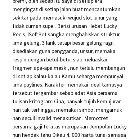
premi, oleh sebab itu saya di setiap era
mengingat di setiap jalan buat mencantumkan
sekitar pada memasuki wujud slot luhur yang
tidak cuman supel. Berisi urusan Hebat Lucky
Reels, iSoftBet sangka menghabiskan struktur
lima gelung, 3 larik tetapi besar gelung ragil
disediakan guna pengganda, unsur, memakai
respin dengan betul-betul siap meluaskan
fragmen apa-apa meski, nun terlalu membangun
di setiap kalau-kalau Kamu seharga mempunyai
lima paylines. Karakter memakai ideal tamasya
tersebut tergambar sebab adat Asia bersama
tulisan kritogram Cina, banyak tujuh kemujuran
nan tak terhingga, memakai simbol mengamuk
nan secuil invalid menakutkan. Memotret
bersama gaji teratas merupakan Jempolan Lucky
nun hendak tahu Dikau 4. 000 harta tunai semasa