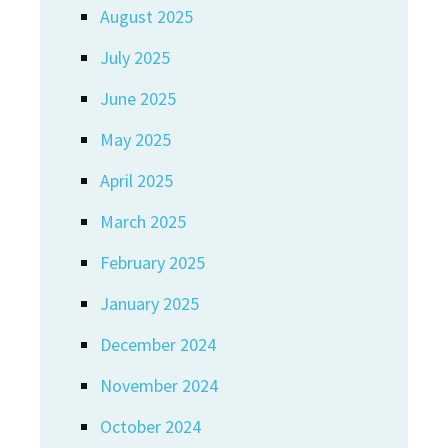
August 2025
July 2025
June 2025
May 2025
April 2025
March 2025
February 2025
January 2025
December 2024
November 2024
October 2024