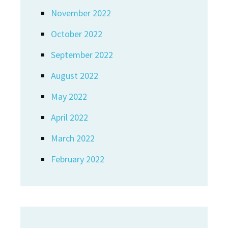
November 2022
October 2022
September 2022
August 2022
May 2022
April 2022
March 2022
February 2022