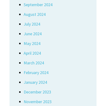
September 2024
August 2024
July 2024
June 2024
May 2024
April 2024
March 2024
February 2024
January 2024
December 2023
November 2023