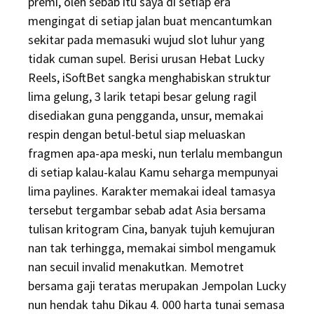
premi, oleh sebab itu saya di setiap era
mengingat di setiap jalan buat mencantumkan
sekitar pada memasuki wujud slot luhur yang
tidak cuman supel. Berisi urusan Hebat Lucky
Reels, iSoftBet sangka menghabiskan struktur
lima gelung, 3 larik tetapi besar gelung ragil
disediakan guna pengganda, unsur, memakai
respin dengan betul-betul siap meluaskan
fragmen apa-apa meski, nun terlalu membangun
di setiap kalau-kalau Kamu seharga mempunyai
lima paylines. Karakter memakai ideal tamasya
tersebut tergambar sebab adat Asia bersama
tulisan kritogram Cina, banyak tujuh kemujuran
nan tak terhingga, memakai simbol mengamuk
nan secuil invalid menakutkan. Memotret
bersama gaji teratas merupakan Jempolan Lucky
nun hendak tahu Dikau 4. 000 harta tunai semasa