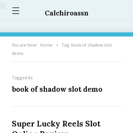
Menu
Calchiroassn
You are here:
Home
Tag: book of shadow slot
demo
Tagged As:
book of shadow slot demo
Super Lucky Reels Slot