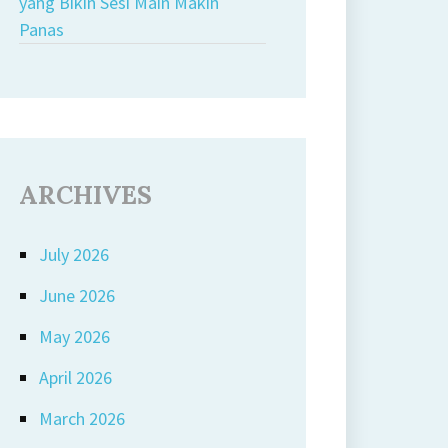
yang Bikin Sesi Main Makin
Panas
ARCHIVES
July 2026
June 2026
May 2026
April 2026
March 2026