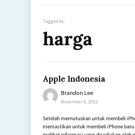
Tagged As:
harga
Apple Indonesia
Author
Brandon Lee
Posted
November 6, 2022
on
Setelah memutuskan untuk membeli iPhon
memastikan untuk membeli iPhone baru a
melihat informasi yang disediakan oleh pe