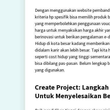
Dengan menggunakan website pembanding 
kriteria hp spesifik bisa memilih produk
yang memperbolehkan penggunaan vouche
harga untuk menyaksikan harga akhir yan
berinovasi untuk berikan pengalaman e-d
Hidup di kota besar kadang memberikan 
didalam karir akan lebih besar. Tapi kit
seperti cost hidup yang tinggi sementara
bisa dibilang pas-pasan. Belum lengkap
yang digunakan.
Create Project: Langkah
Untuk Menyelesaikan B