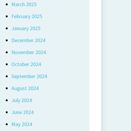
March 2025
February 2025
January 2025
December 2024
November 2024
October 2024
September 2024
August 2024
July 2024
June 2024
May 2024