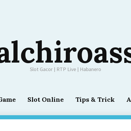
alchiroas
Slot Gacor | RTP Live | Habanero
Game
Slot Online
Tips & Trick
A