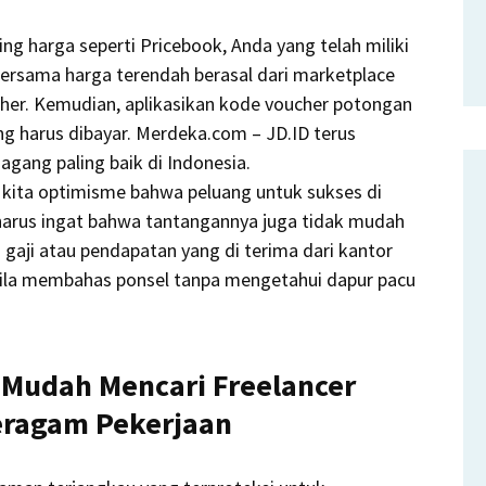
harga seperti Pricebook, Anda yang telah miliki
 bersama harga terendah berasal dari marketplace
r. Kemudian, aplikasikan kode voucher potongan
g harus dibayar. Merdeka.com – JD.ID terus
agang paling baik di Indonesia.
kita optimisme bahwa peluang untuk sukses di
a harus ingat bahwa tantangannya juga tidak mudah
 gaji atau pendapatan yang di terima dari kantor
 bila membahas ponsel tanpa mengetahui dapur pacu
 Mudah Mencari Freelancer
eragam Pekerjaan