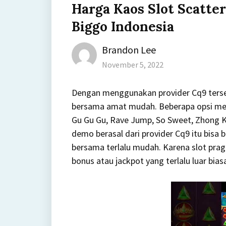
Harga Kaos Slot Scatte
Biggo Indonesia
Author
Brandon Lee
Posted
November 5, 2022
on
Dengan menggunakan provider Cq9 ters
bersama amat mudah. Beberapa opsi mesi
Gu Gu Gu, Rave Jump, So Sweet, Zhong Kul
demo berasal dari provider Cq9 itu bisa
bersama terlalu mudah. Karena slot pra
bonus atau jackpot yang terlalu luar bias