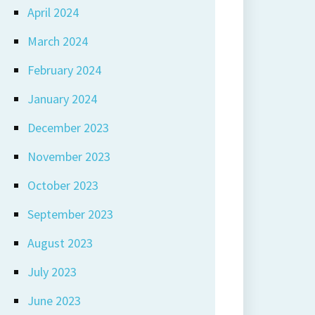
April 2024
March 2024
February 2024
January 2024
December 2023
November 2023
October 2023
September 2023
August 2023
July 2023
June 2023