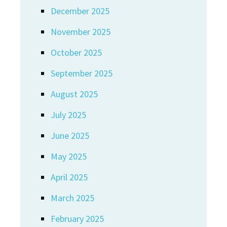
December 2025
November 2025
October 2025
September 2025
August 2025
July 2025
June 2025
May 2025
April 2025
March 2025
February 2025