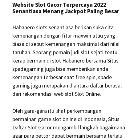
Website Slot Gacor Terpercaya 2022
Senantiasa Menang Jackpot Paling Besar
Habanero slots senantiasa berikan suka cita
kemenangan dengan fitur maxwin atau yang
biasa di sebut kemenangan maksimal dari nilai
taruhan. Seorang pemain judi slot sejati tentu
kerap bermain di slot Habanero bersama Situs
spadegaming juga bisa memberikan anda
kemenangan terbesar saat free spin, spade
gaming juga merupakan diantara daftar berasal
dari rekomendasi web slot Slot Online.
Oleh gara-gara itu lihat perkembangan
permainan game slot online di Indonesia, Situs
Daftar Slot Gacor mengambil langkah bagaimana
agar para bettor dapat bermain bersama terlalu