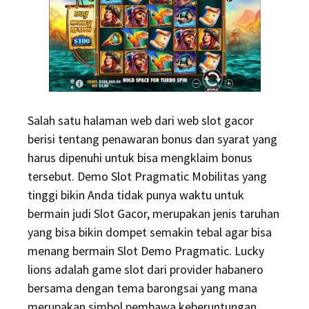
Salah satu halaman web dari web slot gacor
berisi tentang penawaran bonus dan syarat yang
harus dipenuhi untuk bisa mengklaim bonus
tersebut. Demo Slot Pragmatic Mobilitas yang
tinggi bikin Anda tidak punya waktu untuk
bermain judi Slot Gacor, merupakan jenis taruhan
yang bisa bikin dompet semakin tebal agar bisa
menang bermain Slot Demo Pragmatic. Lucky
lions adalah game slot dari provider habanero
bersama dengan tema barongsai yang mana
merupakan simbol pembawa keberuntungan.