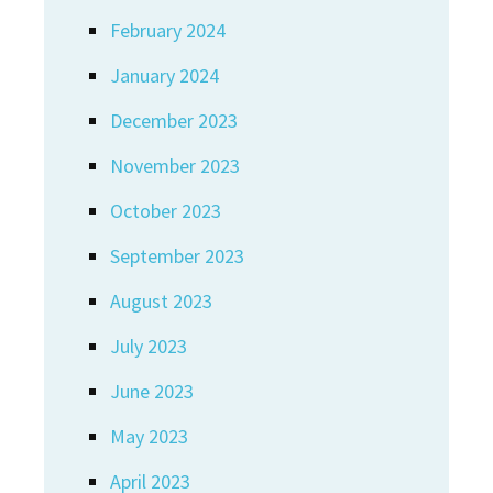
February 2024
January 2024
December 2023
November 2023
October 2023
September 2023
August 2023
July 2023
June 2023
May 2023
April 2023