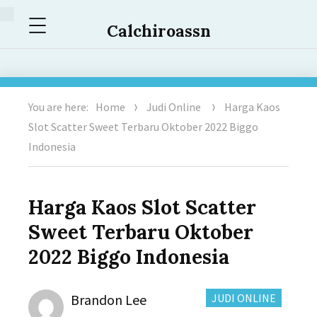
Menu
Calchiroassn
You are here:
Home
Judi Online
Harga Kaos
Slot Scatter Sweet Terbaru Oktober 2022 Biggo
Indonesia
Harga Kaos Slot Scatter
Sweet Terbaru Oktober
2022 Biggo Indonesia
Author
CATEGORIES:
Brandon Lee
JUDI ONLINE