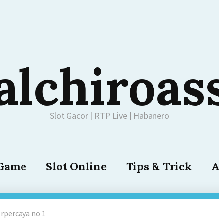
alchiroas
Slot Gacor | RTP Live | Habanero
Game
Slot Online
Tips & Trick
A
terpercaya no 1