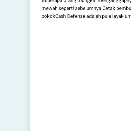
Beberapa orang mungkin menganggapnya 
mewah seperti sebelumnya Cetak pembu
pokokCash Defense adalah pula layak u