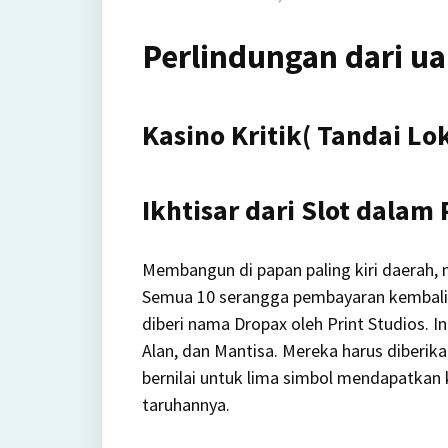
on
Perlindungan dari ua
Kasino Kritik( Tandai Lo
Ikhtisar dari Slot dala
Membangun di papan paling kiri daerah, 
Semua 10 serangga pembayaran kembali si
diberi nama Dropax oleh Print Studios. I
Alan, dan Mantisa. Mereka harus diberik
bernilai untuk lima simbol mendapatkan k
taruhannya.