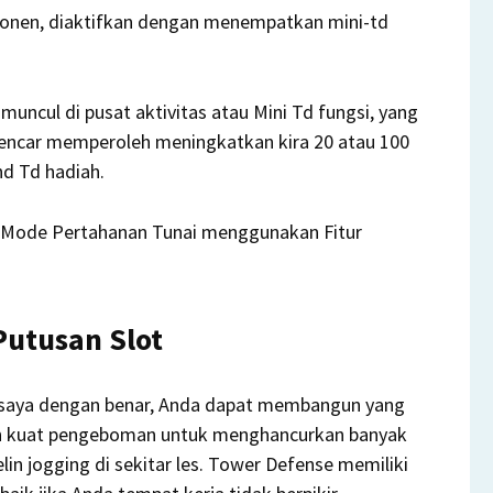
ponen, diaktifkan dengan menempatkan mini-td
muncul di pusat aktivitas atau Mini Td fungsi, yang
p pencar memperoleh meningkatkan kira 20 atau 100
nd Td hadiah.
h Mode Pertahanan Tunai menggunakan Fitur
Putusan Slot
ni saya dengan benar, Anda dapat membangun yang
ah kuat pengeboman untuk menghancurkan banyak
in jogging di sekitar les. Tower Defense memiliki