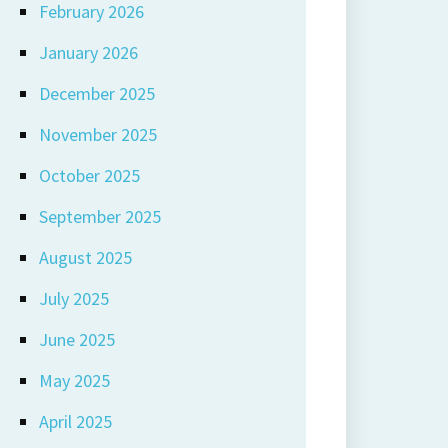
February 2026
January 2026
December 2025
November 2025
October 2025
September 2025
August 2025
July 2025
June 2025
May 2025
April 2025