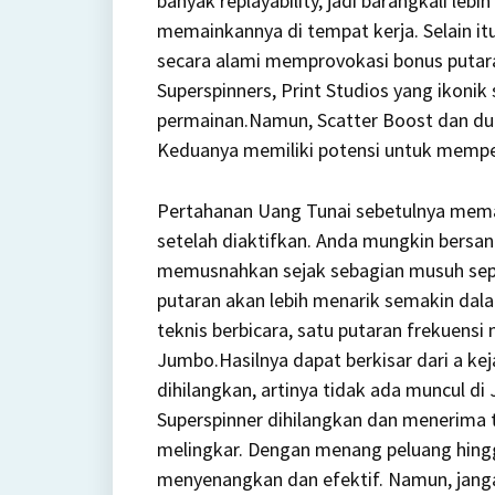
banyak replayability, jadi barangkali lebi
memainkannya di tempat kerja. Selain it
secara alami memprovokasi bonus putaran
Superspinners, Print Studios yang ikoni
permainan.Namun, Scatter Boost dan dua
Keduanya memiliki potensi untuk mempe
Pertahanan Uang Tunai sebetulnya mema
setelah diaktifkan. Anda mungkin bersant
memusnahkan sejak sebagian musuh sepert
putaran akan lebih menarik semakin dal
teknis berbicara, satu putaran frekuens
Jumbo.Hasilnya dapat berkisar dari a k
dihilangkan, artinya tidak ada muncul d
Superspinner dihilangkan dan menerima 
melingkar. Dengan menang peluang hingg
menyenangkan dan efektif. Namun, jangan