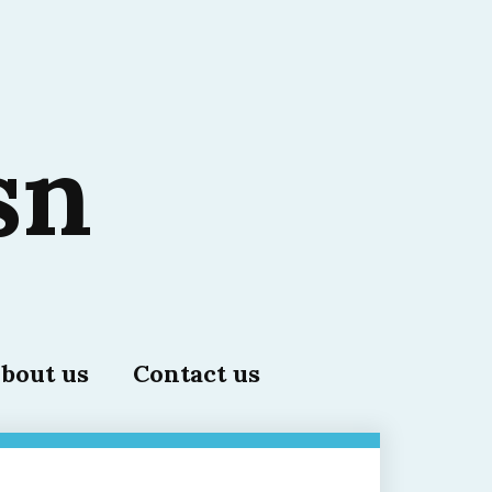
sn
bout us
Contact us