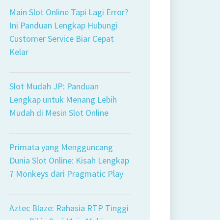
Main Slot Online Tapi Lagi Error?
Ini Panduan Lengkap Hubungi
Customer Service Biar Cepat
Kelar
Slot Mudah JP: Panduan
Lengkap untuk Menang Lebih
Mudah di Mesin Slot Online
Primata yang Mengguncang
Dunia Slot Online: Kisah Lengkap
7 Monkeys dari Pragmatic Play
Aztec Blaze: Rahasia RTP Tinggi