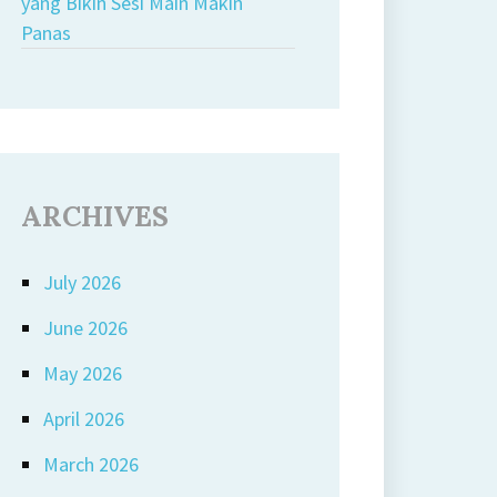
yang Bikin Sesi Main Makin
Panas
ARCHIVES
July 2026
June 2026
May 2026
April 2026
March 2026