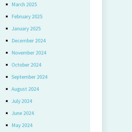
March 2025
February 2025
January 2025
December 2024
November 2024
October 2024
September 2024
August 2024
July 2024
June 2024
May 2024