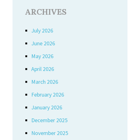
ARCHIVES
July 2026
June 2026
May 2026
April 2026
March 2026
February 2026
January 2026
December 2025
November 2025