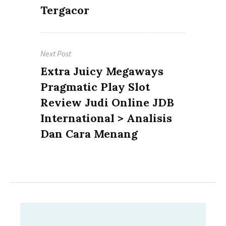
Tergacor
Next Post
Next
Extra Juicy Megaways
post:
Pragmatic Play Slot
Review Judi Online JDB
International > Analisis
Dan Cara Menang