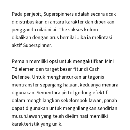
Pada penjepit, Superspinners adalah secara acak
didistribusikan di antara karakter dan diberikan
pengganda nilai-nilai. The sukses kolom
dikalikan dengan arus bernilai Jika ia melintasi
aktif Superspinner.
Pemain memiliki opsi untuk mengaktifkan Mini
Td elemen dan target besar fitur di Cash
Defense. Untuk menghancurkan antagonis
mentransfer sepanjang haluan, keduanya menara
digunakan. Sementara pistol gedung efektif
dalam menghilangkan sekelompok lawan, panah
dapat digunakan untuk menghilangkan sendirian
musuh.lawan yang telah dieliminasi memiliki
karakteristik yang unik.