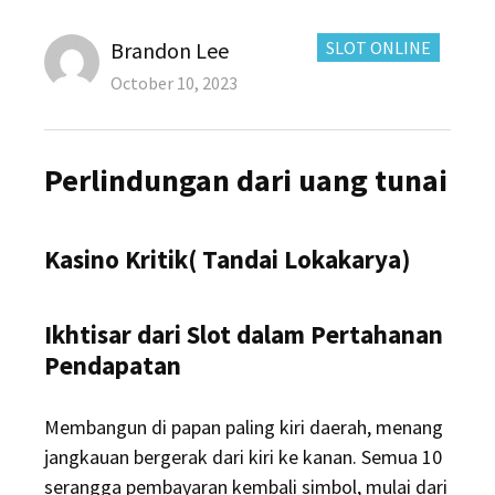
Author
CATEGORIES:
Brandon Lee
SLOT ONLINE
Posted
October 10, 2023
on
Perlindungan dari uang tunai
Kasino Kritik( Tandai Lokakarya)
Ikhtisar dari Slot dalam Pertahanan
Pendapatan
Membangun di papan paling kiri daerah, menang
jangkauan bergerak dari kiri ke kanan. Semua 10
serangga pembayaran kembali simbol, mulai dari