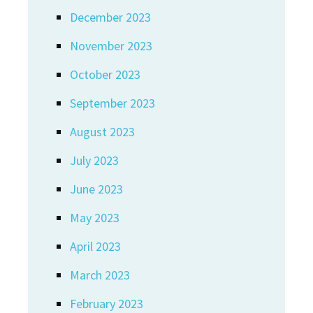
December 2023
November 2023
October 2023
September 2023
August 2023
July 2023
June 2023
May 2023
April 2023
March 2023
February 2023