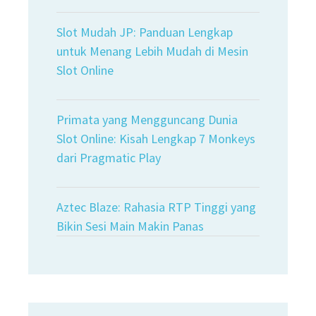
Slot Mudah JP: Panduan Lengkap
untuk Menang Lebih Mudah di Mesin
Slot Online
Primata yang Mengguncang Dunia
Slot Online: Kisah Lengkap 7 Monkeys
dari Pragmatic Play
Aztec Blaze: Rahasia RTP Tinggi yang
Bikin Sesi Main Makin Panas