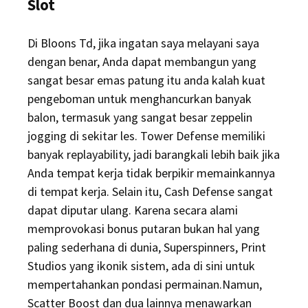
Slot
Di Bloons Td, jika ingatan saya melayani saya
dengan benar, Anda dapat membangun yang
sangat besar emas patung itu anda kalah kuat
pengeboman untuk menghancurkan banyak
balon, termasuk yang sangat besar zeppelin
jogging di sekitar les. Tower Defense memiliki
banyak replayability, jadi barangkali lebih baik jika
Anda tempat kerja tidak berpikir memainkannya
di tempat kerja. Selain itu, Cash Defense sangat
dapat diputar ulang. Karena secara alami
memprovokasi bonus putaran bukan hal yang
paling sederhana di dunia, Superspinners, Print
Studios yang ikonik sistem, ada di sini untuk
mempertahankan pondasi permainan.Namun,
Scatter Boost dan dua lainnya menawarkan