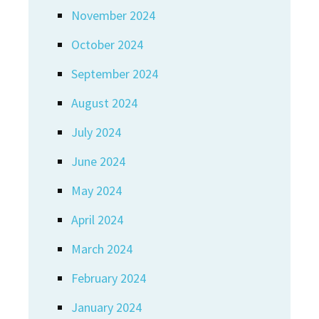
November 2024
October 2024
September 2024
August 2024
July 2024
June 2024
May 2024
April 2024
March 2024
February 2024
January 2024