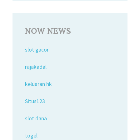
NOW NEWS
slot gacor
rajakadal
keluaran hk
Situs123
slot dana
togel