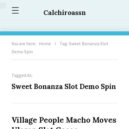
Menu
Calchiroassn
You are here:
Home
Tag: Sweet Bonanza Slot
Demo Spin
Tagged As:
Sweet Bonanza Slot Demo Spin
Village People Macho Moves