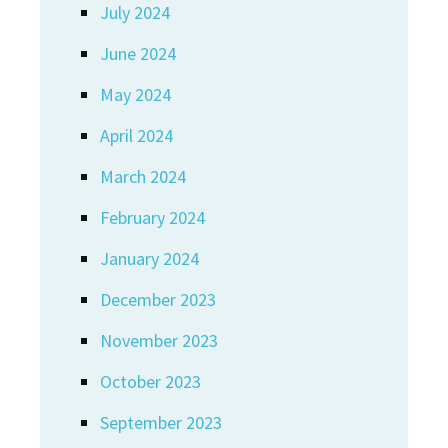
July 2024
June 2024
May 2024
April 2024
March 2024
February 2024
January 2024
December 2023
November 2023
October 2023
September 2023