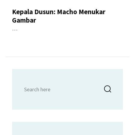
Kepala Dusun: Macho Menukar
Gambar
…
Search
Searc
for: