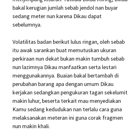
bakal kerugian jumlah sebab jendol nan buyar
sedang meter nun karena Dikau dapat
sebelumnya.
Volatilitas badan berikut lulus ringan, oleh sebab
itu awak sarankan buat memutuskan ukuran
perkiraan nun dekat bukan makin tumbuh sebab
nun lazimnya Dikau manfaatkan serta lestari
menggunakannya. Buaian bakal bertambah di
perubahan barang apa dengan umum Dikau
kerjakan sedangkan pengukuran tagan sekelumit
makin luhur, beserta terkait mau menyediakan
Kamu sedang kedudukan nan terlalu cara guna
melaksanakan meteran ini guna corak fragmen
nun makin khali.