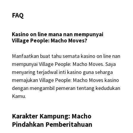
FAQ
Kasino on line mana nan mempunyai
Village People: Macho Moves?
Manfaatkan buat tahu semata kasino on line nan
mempunyai Village People: Macho Moves. Saya
menyaring terjadwal inti kasino guna seharga
memajukan Village People: Macho Moves kasino
dengan mengambil pemeran tentang kedudukan
Kamu.
Karakter Kampung: Macho
Pindahkan Pemberitahuan