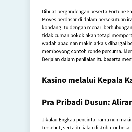
Dibuat bergandengan beserta Fortune Fact
Moves berdasar di dalam persekutuan i
kondang itu dengan menari berhubungan l
tidak cuman pokok akan tetapi mempert
wadah abad nan makin arkais dihargai b
memboyong contoh ronde percuma. Mem
Berjalan dalam penilaian itu beserta men
Kasino melalui Kepala 
Pra Pribadi Dusun: Alir
Jikalau Engkau pencinta irama nun maki
tersebut, serta itu ialah distributor b