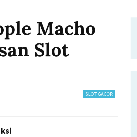
eople Macho
san Slot
CATEGORIES:
SLOT GACOR
ksi