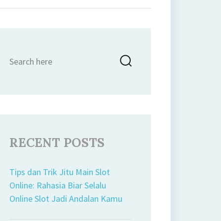
Search
Search
for:
RECENT POSTS
Tips dan Trik Jitu Main Slot
Online: Rahasia Biar Selalu
Online Slot Jadi Andalan Kamu