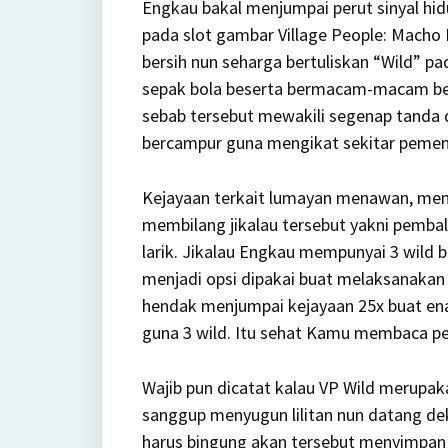
Engkau bakal menjumpai perut sinyal hid
pada slot gambar Village People: Mach
bersih nun seharga bertuliskan “Wild” pa
sepak bola beserta bermacam-macam bers
sebab tersebut mewakili segenap tanda 
bercampur guna mengikat sekitar pemen
Kejayaan terkait lumayan menawan, mem
membilang jikalau tersebut yakni pemba
larik. Jikalau Engkau mempunyai 3 wild b
menjadi opsi dipakai buat melaksanaka
hendak menjumpai kejayaan 25x buat ena
guna 3 wild. Itu sehat Kamu membaca pe
Wajib pun dicatat kalau VP Wild merupa
sanggup menyugun lilitan nun datang dek
harus bingung akan tersebut menyimpan 