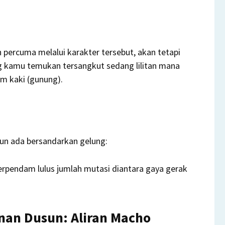
percuma melalui karakter tersebut, akan tetapi
g kamu temukan tersangkut sedang lilitan mana
am kaki (gunung).
nun ada bersandarkan gelung:
erpendam lulus jumlah mutasi diantara gaya gerak
nan Dusun: Aliran Macho