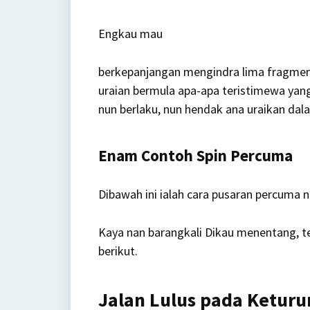
Engkau mau
berkepanjangan mengindra lima fragmen 
uraian bermula apa-apa teristimewa yan
nun berlaku, nun hendak ana uraikan dal
Enam Contoh Spin Percuma
Dibawah ini ialah cara pusaran percuma 
Kaya nan barangkali Dikau menentang, t
berikut.
Jalan Lulus pada Keturu