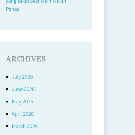
yang Bikin Sesi Main Makin
Panas
ARCHIVES
July 2026
June 2026
May 2026
April 2026
March 2026