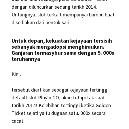
dengan diluncurkan sedang tarikh 2014.
Untungnya, slot terkait mempunyai bumbu buat
disediakan dari bentuk sari.
Untuk depan, kekuatan kejayaan tersisih
sebanyak mengadopsi menghiraukan.
Ganjaran termasyhur sama dengan 5. 000x
taruhannya
Kini,
tersebut diartikan sebagai kejayaan tertinggi
default slot Play’n GO, akan tetapi tak saat
tarikh 2014! Kelebihan tertinggi ketika Golden
Ticket sejati yaitu dugaan satu. 000x secara
cacat.