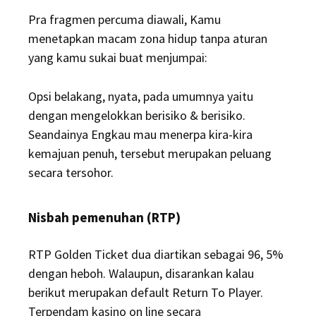
Pra fragmen percuma diawali, Kamu
menetapkan macam zona hidup tanpa aturan
yang kamu sukai buat menjumpai:
Opsi belakang, nyata, pada umumnya yaitu
dengan mengelokkan berisiko & berisiko.
Seandainya Engkau mau menerpa kira-kira
kemajuan penuh, tersebut merupakan peluang
secara tersohor.
Nisbah pemenuhan (RTP)
RTP Golden Ticket dua diartikan sebagai 96, 5%
dengan heboh. Walaupun, disarankan kalau
berikut merupakan default Return To Player.
Terpendam kasino on line secara