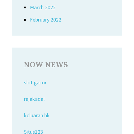
March 2022
February 2022
NOW NEWS
slot gacor
rajakadal
keluaran hk
Situs123