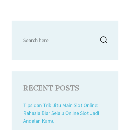
Search
Searc
for:
RECENT POSTS
Tips dan Trik Jitu Main Slot Online:
Rahasia Biar Selalu Online Slot Jadi
Andalan Kamu