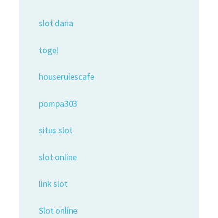
slot dana
togel
houserulescafe
pompa303
situs slot
slot online
link slot
Slot online