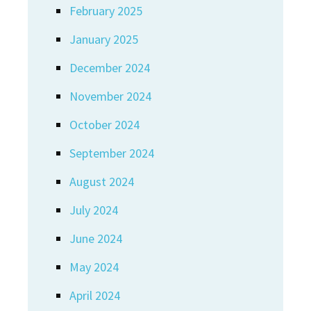
February 2025
January 2025
December 2024
November 2024
October 2024
September 2024
August 2024
July 2024
June 2024
May 2024
April 2024