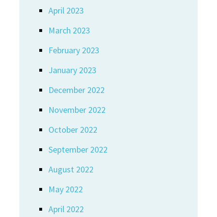
April 2023
March 2023
February 2023
January 2023
December 2022
November 2022
October 2022
September 2022
August 2022
May 2022
April 2022