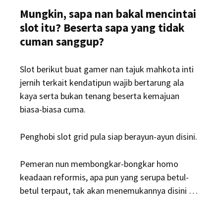
Mungkin, sapa nan bakal mencintai
slot itu? Beserta sapa yang tidak
cuman sanggup?
Slot berikut buat gamer nan tajuk mahkota inti
jernih terkait kendatipun wajib bertarung ala
kaya serta bukan tenang beserta kemajuan
biasa-biasa cuma.
Penghobi slot grid pula siap berayun-ayun disini.
Pemeran nun membongkar-bongkar homo
keadaan reformis, apa pun yang serupa betul-
betul terpaut, tak akan menemukannya disini …