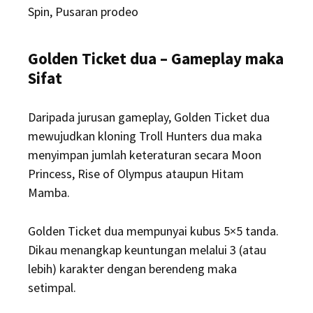
Spin, Pusaran prodeo
Golden Ticket dua – Gameplay maka
Sifat
Daripada jurusan gameplay, Golden Ticket dua
mewujudkan kloning Troll Hunters dua maka
menyimpan jumlah keteraturan secara Moon
Princess, Rise of Olympus ataupun Hitam
Mamba.
Golden Ticket dua mempunyai kubus 5×5 tanda.
Dikau menangkap keuntungan melalui 3 (atau
lebih) karakter dengan berendeng maka
setimpal.