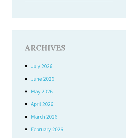
ARCHIVES
July 2026
June 2026
May 2026
April 2026
March 2026
February 2026