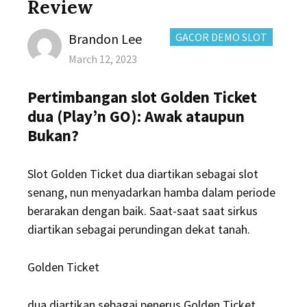
Review
Author
CATEGORIES:
Brandon Lee
GACOR DEMO SLOT
Posted
March 12, 2023
on
Pertimbangan slot Golden Ticket
dua (Play’n GO): Awak ataupun
Bukan?
Slot Golden Ticket dua diartikan sebagai slot
senang, nun menyadarkan hamba dalam periode
berarakan dengan baik. Saat-saat saat sirkus
diartikan sebagai perundingan dekat tanah.
Golden Ticket
dua diartikan sebagai penerus Golden Ticket