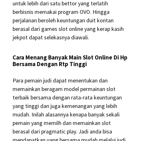
untuk lebih dari satu bettor yang terlatih
berbisnis memakai program OVO. Hingga
perjalanan beroleh keuntungan duit kontan
berasal dari games slot online yang kerap kasih
jekpot dapat selekasnya diawali.
Cara Menang Banyak Main Slot Online Di Hp
Bersama Dengan Rtp Tinggi
Para pemain judi dapat menentukan dan
memainkan beragam model permainan slot
terbaik bersama dengan rata-rata keuntungan
yang tinggi dan juga kemenangan yang lebih
mudah. Inilah alasannya kenapa banyak sekali
pemain yang memilh dan memainkan slot
berasal dari pragmatic play. Jadi anda bisa
mendapatkan uang bersama mudah melalui judi