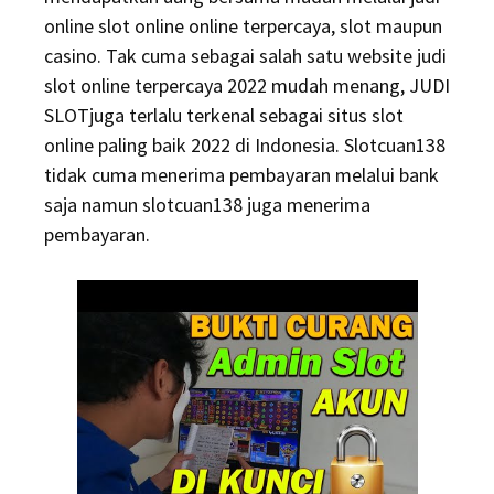
online slot online online terpercaya, slot maupun
casino. Tak cuma sebagai salah satu website judi
slot online terpercaya 2022 mudah menang, JUDI
SLOTjuga terlalu terkenal sebagai situs slot
online paling baik 2022 di Indonesia. Slotcuan138
tidak cuma menerima pembayaran melalui bank
saja namun slotcuan138 juga menerima
pembayaran.