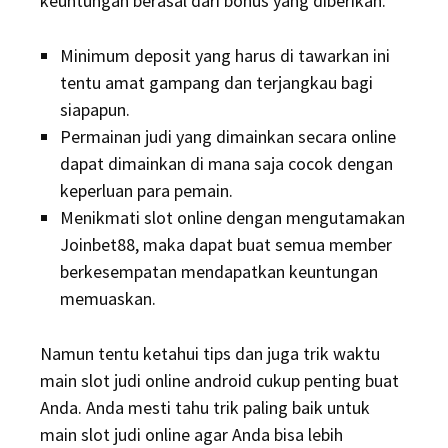
keuntungan berasal dari bonus yang diberikan.
Minimum deposit yang harus di tawarkan ini
tentu amat gampang dan terjangkau bagi
siapapun.
Permainan judi yang dimainkan secara online
dapat dimainkan di mana saja cocok dengan
keperluan para pemain.
Menikmati slot online dengan mengutamakan
Joinbet88, maka dapat buat semua member
berkesempatan mendapatkan keuntungan
memuaskan.
Namun tentu ketahui tips dan juga trik waktu
main slot judi online android cukup penting buat
Anda. Anda mesti tahu trik paling baik untuk
main slot judi online agar Anda bisa lebih