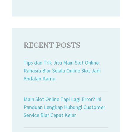
for:
RECENT POSTS
Tips dan Trik Jitu Main Slot Online:
Rahasia Biar Selalu Online Slot Jadi
Andalan Kamu
Main Slot Online Tapi Lagi Error? Ini
Panduan Lengkap Hubungi Customer
Service Biar Cepat Kelar