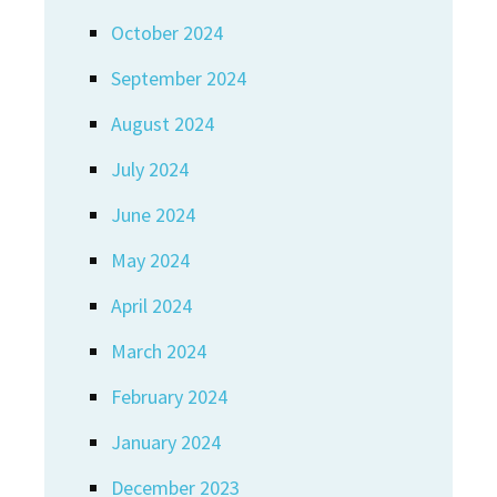
October 2024
September 2024
August 2024
July 2024
June 2024
May 2024
April 2024
March 2024
February 2024
January 2024
December 2023