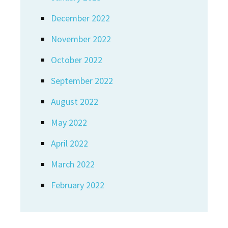
December 2022
November 2022
October 2022
September 2022
August 2022
May 2022
April 2022
March 2022
February 2022