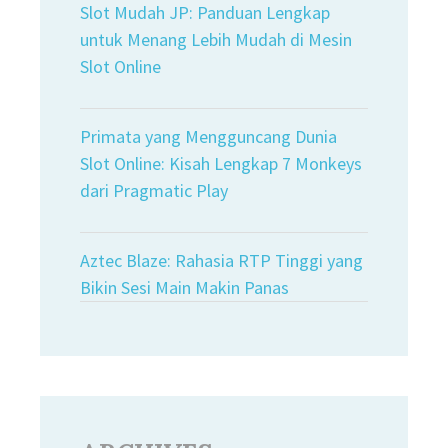
Slot Mudah JP: Panduan Lengkap
untuk Menang Lebih Mudah di Mesin
Slot Online
Primata yang Mengguncang Dunia
Slot Online: Kisah Lengkap 7 Monkeys
dari Pragmatic Play
Aztec Blaze: Rahasia RTP Tinggi yang
Bikin Sesi Main Makin Panas