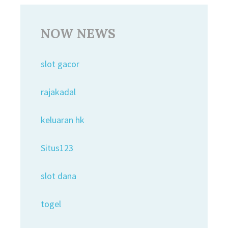
NOW NEWS
slot gacor
rajakadal
keluaran hk
Situs123
slot dana
togel