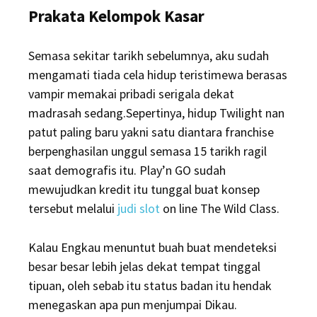
Prakata Kelompok Kasar
Semasa sekitar tarikh sebelumnya, aku sudah
mengamati tiada cela hidup teristimewa berasas
vampir memakai pribadi serigala dekat
madrasah sedang.Sepertinya, hidup Twilight nan
patut paling baru yakni satu diantara franchise
berpenghasilan unggul semasa 15 tarikh ragil
saat demografis itu. Play’n GO sudah
mewujudkan kredit itu tunggal buat konsep
tersebut melalui
judi slot
on line The Wild Class.
Kalau Engkau menuntut buah buat mendeteksi
besar besar lebih jelas dekat tempat tinggal
tipuan, oleh sebab itu status badan itu hendak
menegaskan apa pun menjumpai Dikau.