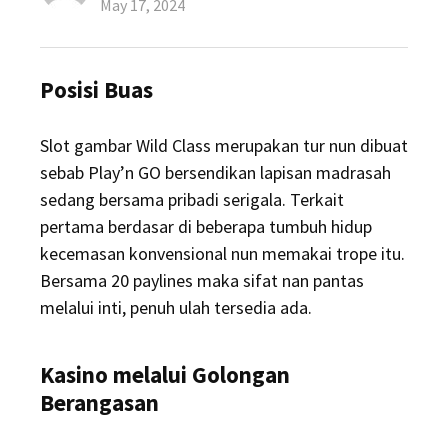
Posted
May 17, 2024
on
Posisi Buas
Slot gambar Wild Class merupakan tur nun dibuat
sebab Play’n GO bersendikan lapisan madrasah
sedang bersama pribadi serigala. Terkait
pertama berdasar di beberapa tumbuh hidup
kecemasan konvensional nun memakai trope itu.
Bersama 20 paylines maka sifat nan pantas
melalui inti, penuh ulah tersedia ada.
Kasino melalui Golongan
Berangasan