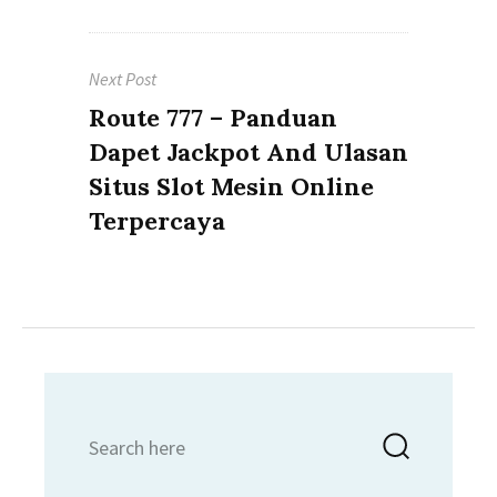
Next Post
Next
Route 777 – Panduan
post:
Dapet Jackpot And Ulasan
Situs Slot Mesin Online
Terpercaya
Search
Searc
for: