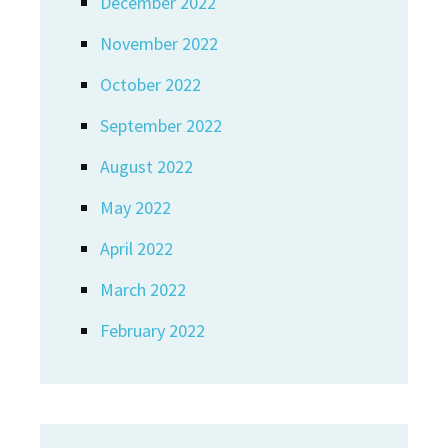
December 2022
November 2022
October 2022
September 2022
August 2022
May 2022
April 2022
March 2022
February 2022