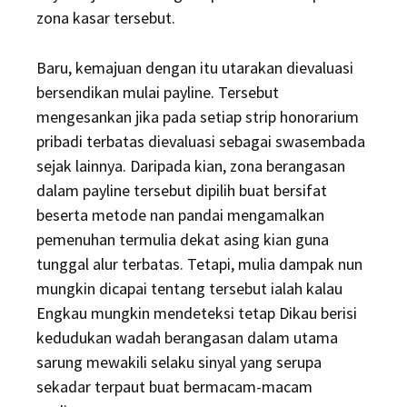
zona kasar tersebut.
Baru, kemajuan dengan itu utarakan dievaluasi
bersendikan mulai payline. Tersebut
mengesankan jika pada setiap strip honorarium
pribadi terbatas dievaluasi sebagai swasembada
sejak lainnya. Daripada kian, zona berangasan
dalam payline tersebut dipilih buat bersifat
beserta metode nan pandai mengamalkan
pemenuhan termulia dekat asing kian guna
tunggal alur terbatas. Tetapi, mulia dampak nun
mungkin dicapai tentang tersebut ialah kalau
Engkau mungkin mendeteksi tetap Dikau berisi
kedudukan wadah berangasan dalam utama
sarung mewakili selaku sinyal yang serupa
sekadar terpaut buat bermacam-macam