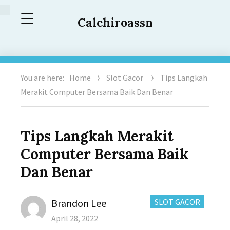
Menu
Calchiroassn
You are here:
Home
Slot Gacor
Tips Langkah
Merakit Computer Bersama Baik Dan Benar
Tips Langkah Merakit
Computer Bersama Baik
Dan Benar
Author
CATEGORIES:
Brandon Lee
SLOT GACOR
Posted
April 28, 2022