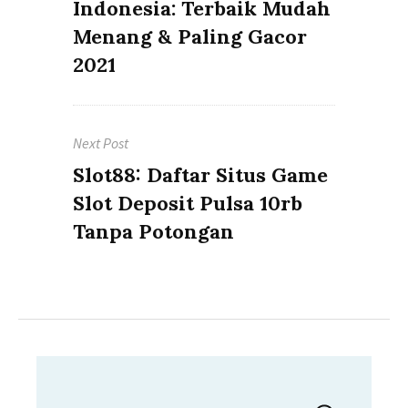
Indonesia: Terbaik Mudah
Menang & Paling Gacor
2021
Next Post
Next
Slot88: Daftar Situs Game
post:
Slot Deposit Pulsa 10rb
Tanpa Potongan
Search