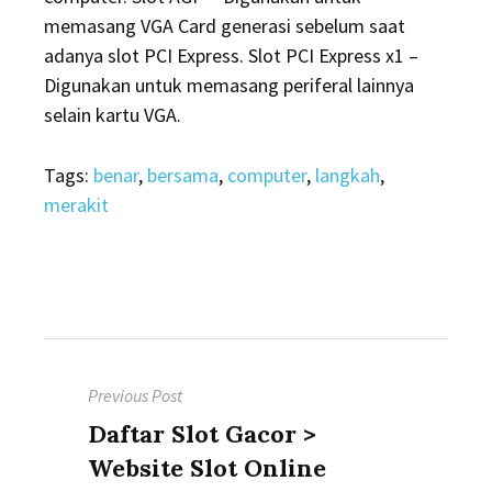
memasang VGA Card generasi sebelum saat
adanya slot PCI Express. Slot PCI Express x1 –
Digunakan untuk memasang periferal lainnya
selain kartu VGA.
Tags:
benar
,
bersama
,
computer
,
langkah
,
merakit
Post
Previous Post
navigation
Previous
Daftar Slot Gacor >
post:
Website Slot Online