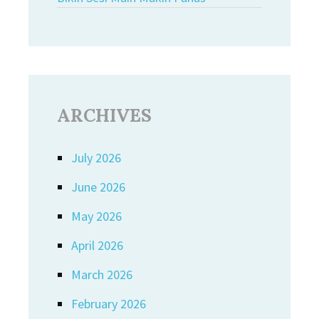
ARCHIVES
July 2026
June 2026
May 2026
April 2026
March 2026
February 2026