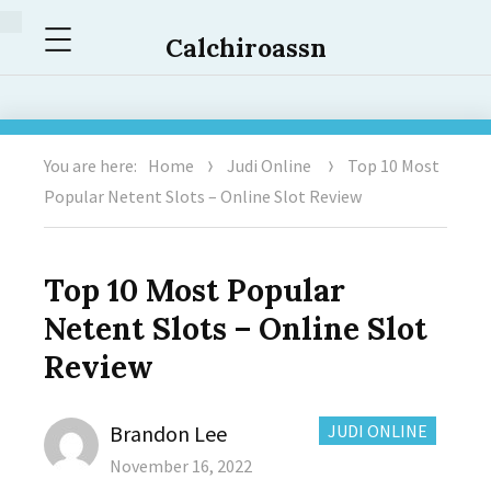
Menu
Calchiroassn
You are here:
Home
Judi Online
Top 10 Most
Popular Netent Slots – Online Slot Review
Top 10 Most Popular
Netent Slots – Online Slot
Review
Author
CATEGORIES:
Brandon Lee
JUDI ONLINE
Posted
November 16, 2022