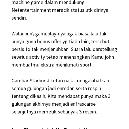
machine game dalam mendukung
Netentertainment meracik status utk dirinya
sendiri.
Walaupun\ gameplay-nya agak biasa lalu tak
punya guna bonus offer yg tiada lain, tersebut
persis 1x tak menjenuhkan. Suara lalu darstellung
sewrius activity tetao menenangkan Kamu john
membuatmu ekstra menikmati sport.
Gambar Starburst tetao naik, mengakibatkan
semua gulungan jadi enredar, serta respin
tentang dikasih. Kita mendapat punya maka 3
gulungan akhirnya menjadi enfrascarse
selanjutnya memetik sebanyak 3 respin.