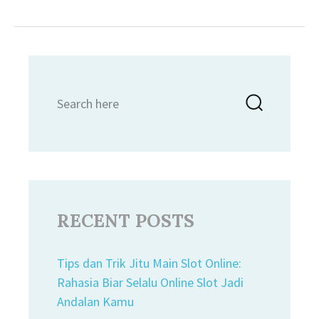
Search
Searc
for:
RECENT POSTS
Tips dan Trik Jitu Main Slot Online:
Rahasia Biar Selalu Online Slot Jadi
Andalan Kamu