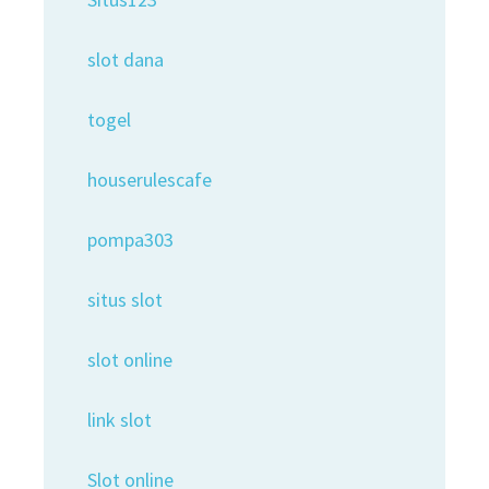
slot dana
togel
houserulescafe
pompa303
situs slot
slot online
link slot
Slot online