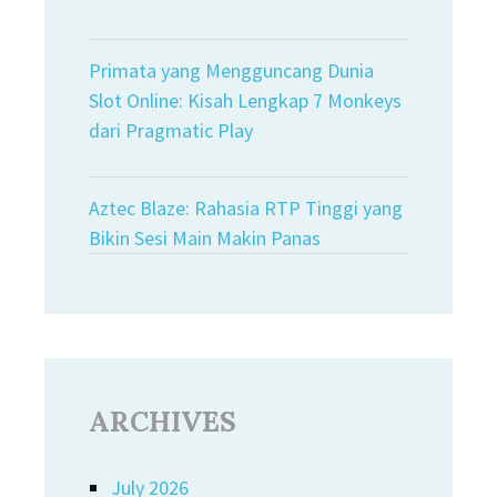
Primata yang Mengguncang Dunia
Slot Online: Kisah Lengkap 7 Monkeys
dari Pragmatic Play
Aztec Blaze: Rahasia RTP Tinggi yang
Bikin Sesi Main Makin Panas
ARCHIVES
July 2026