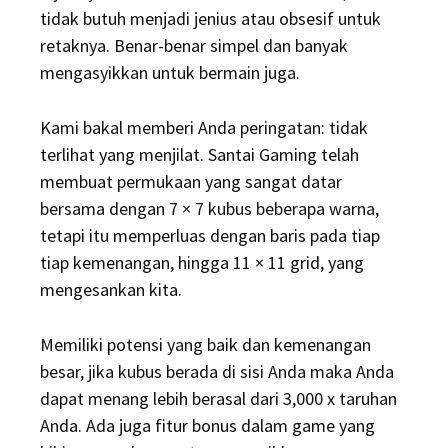
tidak butuh menjadi jenius atau obsesif untuk
retaknya. Benar-benar simpel dan banyak
mengasyikkan untuk bermain juga.
Kami bakal memberi Anda peringatan: tidak
terlihat yang menjilat. Santai Gaming telah
membuat permukaan yang sangat datar
bersama dengan 7 × 7 kubus beberapa warna,
tetapi itu memperluas dengan baris pada tiap
tiap kemenangan, hingga 11 × 11 grid, yang
mengesankan kita.
Memiliki potensi yang baik dan kemenangan
besar, jika kubus berada di sisi Anda maka Anda
dapat menang lebih berasal dari 3,000 x taruhan
Anda. Ada juga fitur bonus dalam game yang