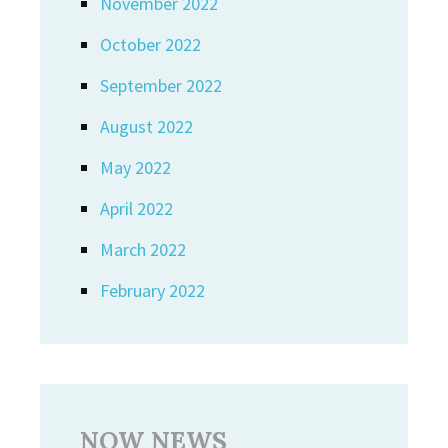
November 2022
October 2022
September 2022
August 2022
May 2022
April 2022
March 2022
February 2022
NOW NEWS