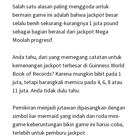
Salah satu alasan paling menggoda untuk
bermain game ini adalah bahwa jackpot besar
selalu benih sekurang-kurangnya 1 juta pound
sebagai bagian berasal dari jackpot Mega
Moolah progresif.
Anda tahu, dari yang memegang catatan untuk
kemenangan jackpot terbesar di Guinness World
Book of Records? Karena mungkin bibit pada 1
juta, tetapi barangkali memicu pada 4, 6, 8 atau
11 juta. Anda tidak dulu tahu.
Pemikiran menjadi jutawan dipasangkan dengan
simbol liar mermaid yang indah dan roda mini-
game keberuntungan bikin game ini harus-coba,
terlebih untuk pemburu jackpot.