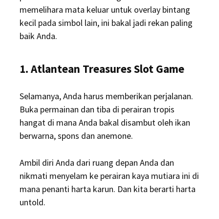
memelihara mata keluar untuk overlay bintang
kecil pada simbol lain, ini bakal jadi rekan paling
baik Anda.
1. Atlantean Treasures Slot Game
Selamanya, Anda harus memberikan perjalanan.
Buka permainan dan tiba di perairan tropis
hangat di mana Anda bakal disambut oleh ikan
berwarna, spons dan anemone.
Ambil diri Anda dari ruang depan Anda dan
nikmati menyelam ke perairan kaya mutiara ini di
mana penanti harta karun. Dan kita berarti harta
untold.