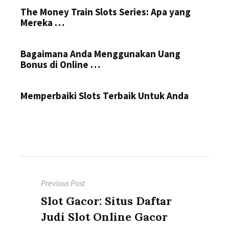
The Money Train Slots Series: Apa yang
Mereka …
Bagaimana Anda Menggunakan Uang
Bonus di Online …
Memperbaiki Slots Terbaik Untuk Anda
Post
Previous Post
navigation
Previous
Slot Gacor: Situs Daftar
post:
Judi Slot Online Gacor