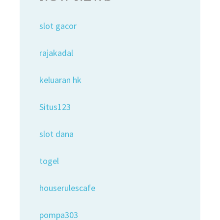
slot gacor
rajakadal
keluaran hk
Situs123
slot dana
togel
houserulescafe
pompa303