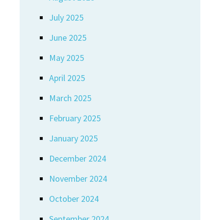
July 2025
June 2025
May 2025
April 2025
March 2025
February 2025
January 2025
December 2024
November 2024
October 2024
September 2024