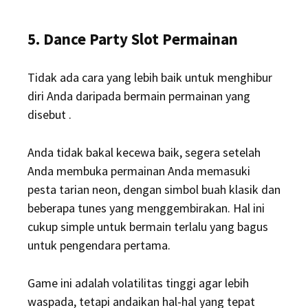
5. Dance Party Slot Permainan
Tidak ada cara yang lebih baik untuk menghibur
diri Anda daripada bermain permainan yang
disebut .
Anda tidak bakal kecewa baik, segera setelah
Anda membuka permainan Anda memasuki
pesta tarian neon, dengan simbol buah klasik dan
beberapa tunes yang menggembirakan. Hal ini
cukup simple untuk bermain terlalu yang bagus
untuk pengendara pertama.
Game ini adalah volatilitas tinggi agar lebih
waspada, tetapi andaikan hal-hal yang tepat