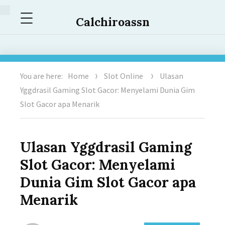
Menu
Calchiroassn
You are here:
Home
Slot Online
Ulasan
Yggdrasil Gaming Slot Gacor: Menyelami Dunia Gim
Slot Gacor apa Menarik
Ulasan Yggdrasil Gaming
Slot Gacor: Menyelami
Dunia Gim Slot Gacor apa
Menarik