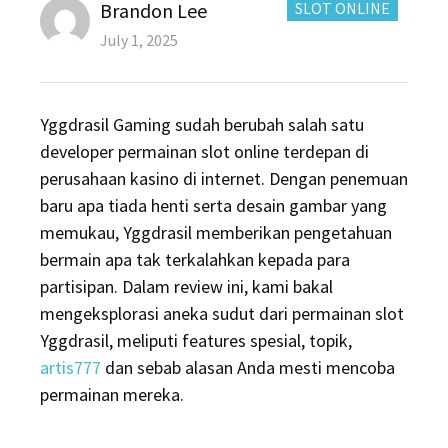
Author
CATEGORIES:
Brandon Lee
SLOT ONLINE
Posted
July 1, 2025
on
Yggdrasil Gaming sudah berubah salah satu
developer permainan slot online terdepan di
perusahaan kasino di internet. Dengan penemuan
baru apa tiada henti serta desain gambar yang
memukau, Yggdrasil memberikan pengetahuan
bermain apa tak terkalahkan kepada para
partisipan. Dalam review ini, kami bakal
mengeksplorasi aneka sudut dari permainan slot
Yggdrasil, meliputi features spesial, topik,
artis777
dan sebab alasan Anda mesti mencoba
permainan mereka.