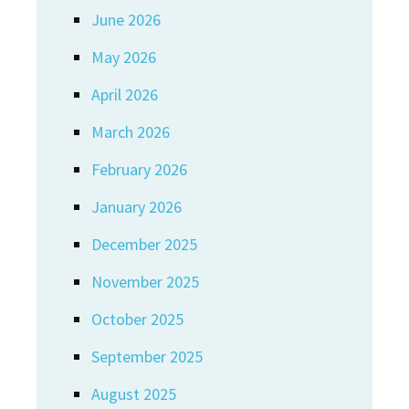
June 2026
May 2026
April 2026
March 2026
February 2026
January 2026
December 2025
November 2025
October 2025
September 2025
August 2025