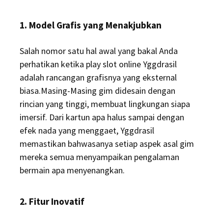
1. Model Grafis yang Menakjubkan
Salah nomor satu hal awal yang bakal Anda
perhatikan ketika play slot online Yggdrasil
adalah rancangan grafisnya yang eksternal
biasa.Masing-Masing gim didesain dengan
rincian yang tinggi, membuat lingkungan siapa
imersif. Dari kartun apa halus sampai dengan
efek nada yang menggaet, Yggdrasil
memastikan bahwasanya setiap aspek asal gim
mereka semua menyampaikan pengalaman
bermain apa menyenangkan.
2. Fitur Inovatif