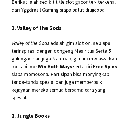
Berikut ialah sedikit title slot gacor ter- terkenal
dari Yggdrasil Gaming siapa patut diujicoba:
1. Valley of the Gods
Valley of the Gods
adalah gim slot online siapa
terinspirasi dengan dongeng Mesir tua.Serta 5
gulungan dan juga 5 antrian, gim ini menawarkan
mekanisme
Win Both Ways
serta ciri
Free Spins
siapa memesona. Partisipan bisa menyingkap
tanda-tanda spesial dan juga memperbaiki
kejayaan mereka semua bersama cara yang
spesial.
2. Jungle Books