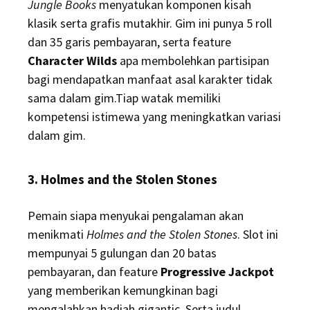
Jungle Books
menyatukan komponen kisah
klasik serta grafis mutakhir. Gim ini punya 5 roll
dan 35 garis pembayaran, serta feature
Character Wilds
apa membolehkan partisipan
bagi mendapatkan manfaat asal karakter tidak
sama dalam gim.Tiap watak memiliki
kompetensi istimewa yang meningkatkan variasi
dalam gim.
3. Holmes and the Stolen Stones
Pemain siapa menyukai pengalaman akan
menikmati
Holmes and the Stolen Stones
. Slot ini
mempunyai 5 gulungan dan 20 batas
pembayaran, dan feature
Progressive Jackpot
yang memberikan kemungkinan bagi
mengalahkan hadiah gigantic. Serta judul