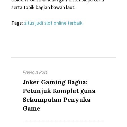
serta topik bagian bawah laut.
Tags:
situs judi slot online terbaik
Post
Previous Post
navigation
Previous
Joker Gaming Bagua:
post:
Petunjuk Komplet guna
Sekumpulan Penyuka
Game