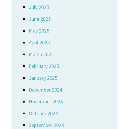
July 2025
June 2025
May 2025
April 2025
March 2025
February 2025
January 2025
December 2024
November 2024
October 2024
September 2024