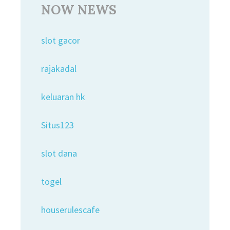
NOW NEWS
slot gacor
rajakadal
keluaran hk
Situs123
slot dana
togel
houserulescafe