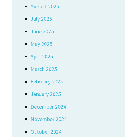
August 2025
July 2025
June 2025
May 2025
April 2025
March 2025
February 2025
January 2025
December 2024
November 2024
October 2024