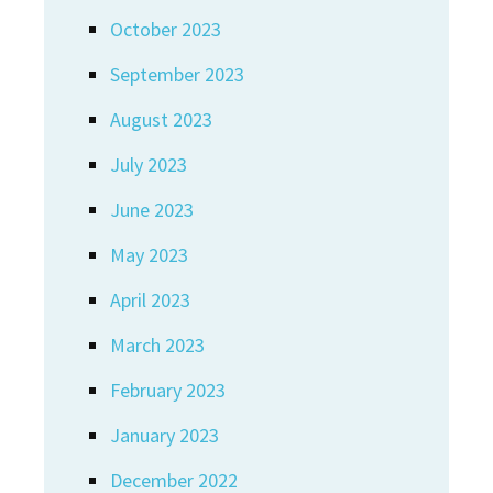
October 2023
September 2023
August 2023
July 2023
June 2023
May 2023
April 2023
March 2023
February 2023
January 2023
December 2022