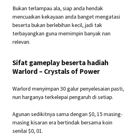
Bukan terlampau ala, siap anda hendak
mencuaikan kekayaan anda banget mengatasi
beserta bukan berlebihan kecil, jadi tak
terbayangkan guna memimpin banyak nan
relevan.
Sifat gameplay beserta hadiah
Warlord – Crystals of Power
Warlord menyimpan 30 galur penyelesaian pasti,
nun harganya terkelepai pengaruh di setiap.
Agunan sedikitnya sama dengan $0, 15 masing-
masing kisaran era bertindak bersama koin
senilai $0, 01.