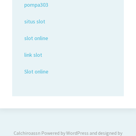
pompa303
situs slot
slot online
link slot
Slot online
Calchiroassn
Powered by
WordPress
and designed by