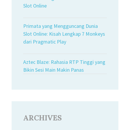
Slot Online
Primata yang Mengguncang Dunia
Slot Online: Kisah Lengkap 7 Monkeys
dari Pragmatic Play
Aztec Blaze: Rahasia RTP Tinggi yang
Bikin Sesi Main Makin Panas
ARCHIVES