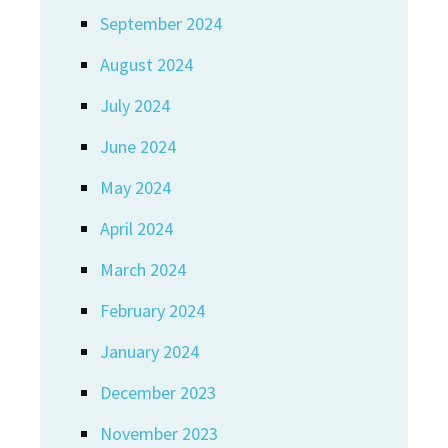
September 2024
August 2024
July 2024
June 2024
May 2024
April 2024
March 2024
February 2024
January 2024
December 2023
November 2023