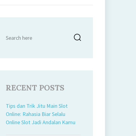
Search
Search
for:
RECENT POSTS
Tips dan Trik Jitu Main Slot
Online: Rahasia Biar Selalu
Online Slot Jadi Andalan Kamu