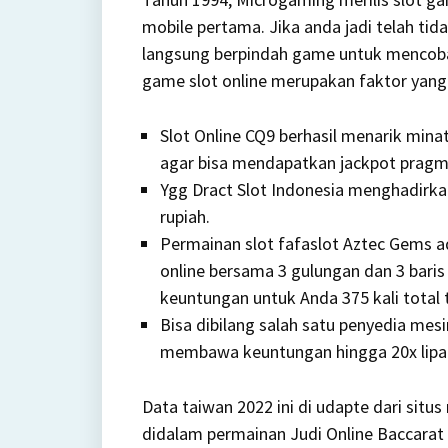
mobile pertama. Jika anda jadi telah tid
langsung berpindah game untuk mencoba 
game slot online merupakan faktor yang 
Slot Online CQ9 berhasil menarik mi
agar bisa mendapatkan jackpot pragmat
Ygg Dract Slot Indonesia menghadirka
rupiah.
Permainan slot fafaslot Aztec Gems ada
online bersama 3 gulungan dan 3 baris
keuntungan untuk Anda 375 kali total 
Bisa dibilang salah satu penyedia mes
membawa keuntungan hingga 20x lipat 
Data taiwan 2022 ini di udapte dari situs
didalam permainan Judi Online Baccarat