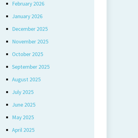
February 2026
January 2026
December 2025
November 2025
October 2025
September 2025
August 2025
July 2025
June 2025
May 2025
April 2025