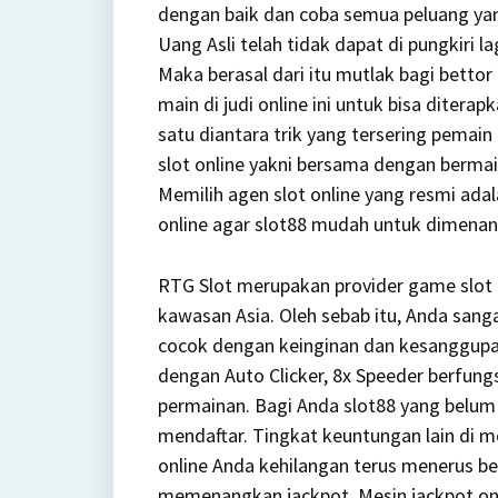
dengan baik dan coba semua peluang yan
Uang Asli telah tidak dapat di pungkiri la
Maka berasal dari itu mutlak bagi bett
main di judi online ini untuk bisa diter
satu diantara trik yang tersering pema
slot online yakni bersama dengan bermain
Memilih agen slot online yang resmi ada
online agar slot88 mudah untuk dimena
RTG Slot merupakan provider game slot on
kawasan Asia. Oleh sebab itu, Anda san
cocok dengan keinginan dan kesanggupa
dengan Auto Clicker, 8x Speeder berfun
permainan. Bagi Anda slot88 yang belum 
mendaftar. Tingkat keuntungan lain di m
online Anda kehilangan terus menerus b
memenangkan jackpot. Mesin jackpot onli