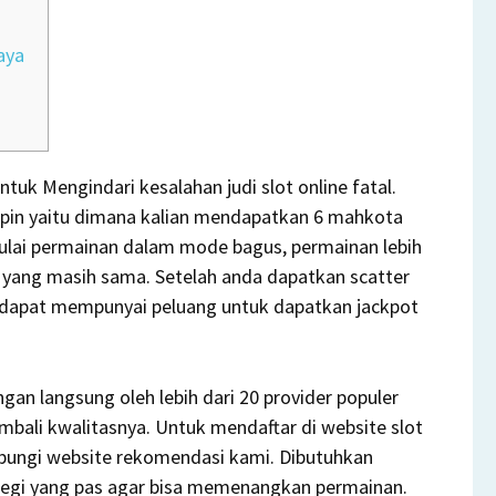
aya
uk Mengindari kesalahan judi slot online fatal.
spin yaitu dimana kalian mendapatkan 6 mahkota
mulai permainan dalam mode bagus, permainan lebih
 yang masih sama. Setelah anda dapatkan scatter
 dapat mempunyai peluang untuk dapatkan jackpot
ungan langsung oleh lebih dari 20 provider populer
bali kwalitasnya. Untuk mendaftar di website slot
ubungi website rekomendasi kami. Dibutuhkan
egi yang pas agar bisa memenangkan permainan.