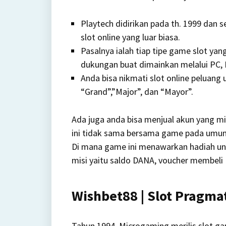
Playtech didirikan pada th. 1999 dan
slot online yang luar biasa.
Pasalnya ialah tiap tipe game slot yan
dukungan buat dimainkan melalui PC, 
Anda bisa nikmati slot online peluan
“Grand”,”Major”, dan “Mayor”.
Ada juga anda bisa menjual akun yang mil
ini tidak sama bersama game pada umu
Di mana game ini menawarkan hadiah u
misi yaitu saldo DANA, voucher membeli
Wishbet88 | Slot Pragma
Tahun 1994, Microgaming merilis slot ga