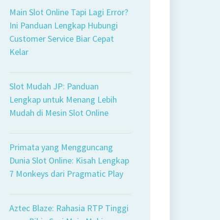
Main Slot Online Tapi Lagi Error?
Ini Panduan Lengkap Hubungi
Customer Service Biar Cepat
Kelar
Slot Mudah JP: Panduan
Lengkap untuk Menang Lebih
Mudah di Mesin Slot Online
Primata yang Mengguncang
Dunia Slot Online: Kisah Lengkap
7 Monkeys dari Pragmatic Play
Aztec Blaze: Rahasia RTP Tinggi